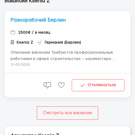
Вакансии Ksenia Z
Разнорабочий Берлин
2500€ / в месяц
Ksenia Z
Германия (Берлин)
Описание вакансии Требуются профессиональные
работники в сфере строительства – хаузмастера
(разнорабочие) на объекты, где каждый день
21-05-2026
необходимо делать разные работы Требования к
соискателям: - ответственные с высоким уровнем
профессионализма и опытом в сфере строительства и...
Откликнуться
Смотреть все вакансии