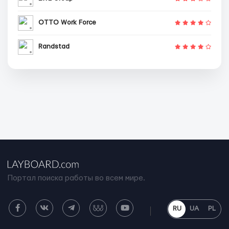
OTTO Work Force
Randstad
Портал поиска работы во всем мире.
RU
UA
PL