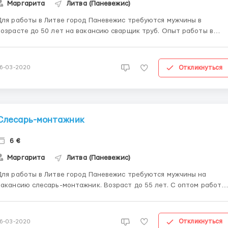
Маргарита
Литва (Паневежис)
Для работы в Литве город Паневежис требуются мужчины в
возрасте до 50 лет на вакансию сварщик труб. Опыт работы в
метеллообработке желательно от 2-х лет. Также сертификат или
диплом сварщика. Cпособность соблюдать устные или письменны
рукции Трудоустройство по полной биометрии или рабочей
Откликнуться
16-03-2020
и...
Слесарь-монтажник
6 €
Маргарита
Литва (Паневежис)
Для работы в Литве город Паневежис требуются мужчины на
вакансию слесарь-монтажник. Возраст до 55 лет. С оптом работы
(можно небольшим). Ответственные. Без вредных привычек.
Трудоустройство по полной биометрии или рабочей визе (можно
по польской+командировка). Трудовой договор в Литовской
Откликнуться
16-03-2020
компани...