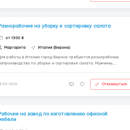
Разнорабочие на уборку и сортировку салата
от 1300 €
Маргарита
Италия (Верона)
Для работы в Италии город Верона требуются разнорабочие
напроизводство по уборке и сортировке салата. Мужчины,
енщины, семейные пары в возрасте до 45 лет. Трудоустройство
по биометрии или польской рабочей визе (командировка А1).
Официальное трудоустройство по контракту, контракт
Откликнуться
16-03-2020
заключаетс...
Рабочие на завод по изготовлению офисной
мебели