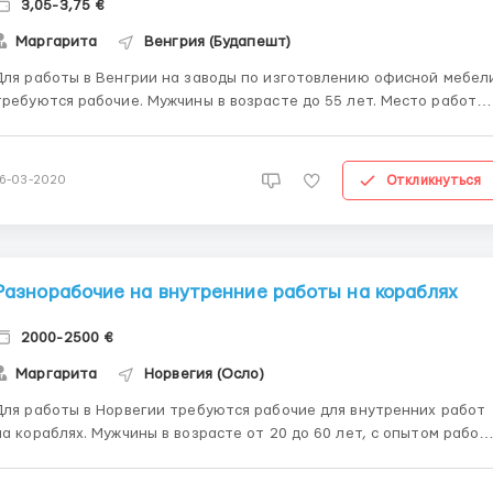
3,05-3,75 €
Маргарита
Венгрия (Будапешт)
Для работы в Венгрии на заводы по изготовлению офисной мебел
ребуются рабочие. Мужчины в возрасте до 55 лет. Место работы:
рода Айка, Нослоп. Трудоустройство по биометрии, затем
аботодатель делает внж для работы на 2 года. Заработная
плата: 3,05 евро в час нетто. Если выполняете план 3...
Откликнуться
16-03-2020
Разнорабочие на внутренние работы на кораблях
2000-2500 €
Маргарита
Норвегия (Осло)
Для работы в Норвегии требуются рабочие для внутренних работ
на кораблях. Мужчины в возрасте от 20 до 60 лет, с опытом работ
 строительстве, работа по дереву. Место работы: город
стейнвик. Официальное трудоустройство на литовскую фирму