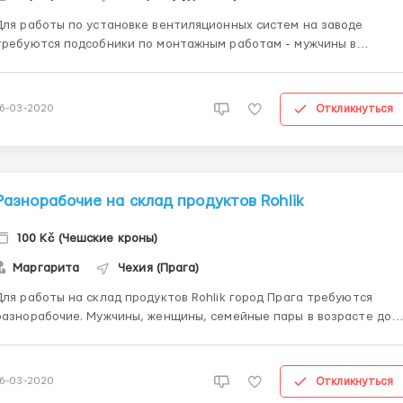
Для работы по установке вентиляционных систем на заводе
требуются подсобники по монтажным работам - мужчины в
зрасте до 50 лет. Трудоустройство по венгерским внж или
иометрии не менее 75 дней. Заработная плата: 4 евро в час. Есть
авансы каждую неделю. График работы: смены 10-12 часов, 6 ...
Откликнуться
16-03-2020
Разнорабочие на склад продуктов Rohlik
100 Kč (Чешские кроны)
Маргарита
Чехия (Прага)
Для работы на склад продуктов Rohlik город Прага требуются
разнорабочие. Мужчины, женщины, семейные пары в возрасте до
. Трудоустройство по чешским визам, рабочим чешским
ртам, паспорта ес. Заработная плата: 100 крон в час. Зарплата
выплачивается 25-го числа после первого отработанного...
Откликнуться
16-03-2020