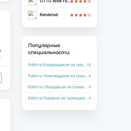
OTTO Work Force
Randstad
Популярные
я
специальности
:
Работа Кладовщиком за границей
10
→
Работа Упаковщиком за границей
6
→
Работа Сборщиком за границей
4
→
Работа Поваром за границей
→
4