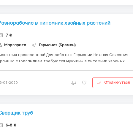
Разнорабочие в питомник хвойных растений
7 €
Маргарита
Германия (Бремен)
кансия проверенная! Для работы в Германии Нижняя Саксония
граница с Голландией требуются мужчины в питомник хвойных
астений. Отличная экология, кругом леса. Возраст до 50 лет.
собые навыки не требуются. Трудоустройство по айди картам +
биометрия или польская рабочая виза. Нижняя Сак...
Откликнуться
16-03-2020
Сварщик труб
6-8 €