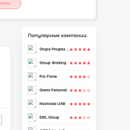
исать
Популярные компании
:
Grupa Progres Sp. z o.o.
Group Working
Pro-Force
Gremi Personal
Nostrada UAB
EWL Group