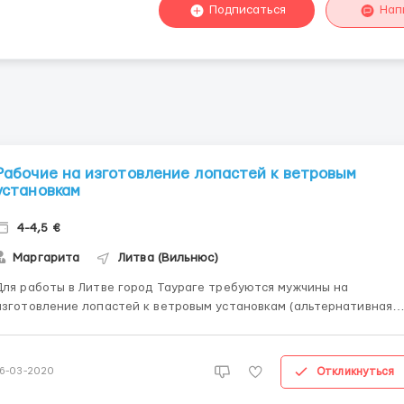
Подписаться
Нап
Рабочие на изготовление лопастей к ветровым
установкам
4-4,5 €
Маргарита
Литва (Вильнюс)
Для работы в Литве город Таураге требуются мужчины на
изготовление лопастей к ветровым установкам (альтернативная
энергия). По возрасту – рассматриваем индивидуально.
Трудоустройство по полной биометрии или рабочей визе.
Заработная плата: дневная смены – 4 евро\час, ночные смены &...
Откликнуться
16-03-2020