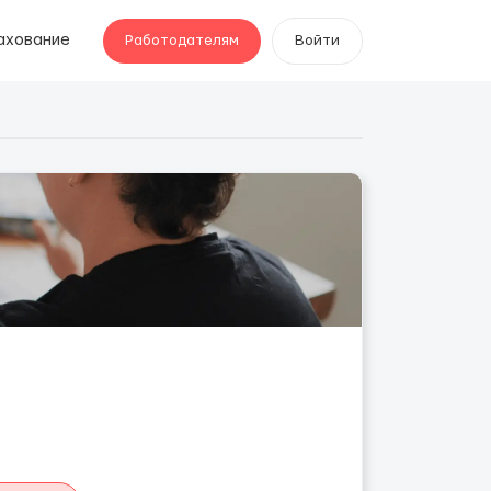
ахование
Работодателям
Войти