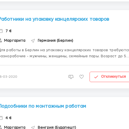
Работники на упаковку канцелярских товаров
7 €
Маргарита
Германия (Берлин)
Для работы в Берлин на упаковку канцелярских товаров требуютс
разнорабочие - мужчины, женщины, семейные пары. Возраст до 50
устройство обязательное наличие айди карты +
действующая польская виза или полная биометрия. Заработная
плата: 7 евро в час. График работы: смены по 8 часов...
Откликнуться
16-03-2020
Подсобники по монтажным работам
4 €
Маргарита
Венгрия (Будапешт)