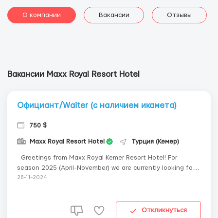
О компании
Вакансии
Отзывы
Вакансии Maxx Royal Resort Hotel
Официант/Waiter (с наличием икамета)
750 $
Maxx Royal Resort Hotel
Турция (Кемер)
Greetings from Maxx Royal Kemer Resort Hotel! For
season 2025 (April-November) we are currently looking for
dynamic and self motivated Food & Beverage candidates,
28-11-2024
who want to move their careers forward. Current open
vacancies: Restaurant Waitress Bar Waitress Hostess ...
Откликнуться