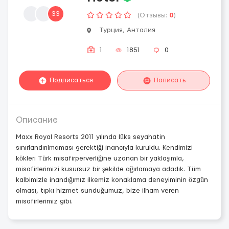
33
(Отзывы:
0
)
Турция, Анталия
1
1851
0
Подписаться
Написать
Описание
Maxx Royal Resorts 2011 yılında lüks seyahatin
sınırlandırılmaması gerektiği inancıyla kuruldu. Kendimizi
kökleri Türk misafirperverliğine uzanan bir yaklaşımla,
misafirlerimizi kusursuz bir şekilde ağırlamaya adadık. Tüm
kalbimizle inandığımız ilkemiz konaklama deneyiminin özgün
olması, tıpkı hizmet sunduğumuz, bize ilham veren
misafirlerimiz gibi.