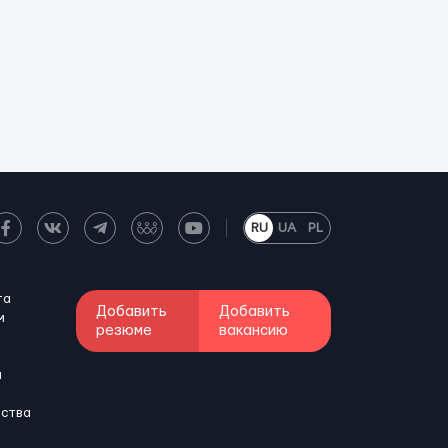
RU
UA
PL
та
Добавить
Добавить
м
резюме
вакансию
и
бства