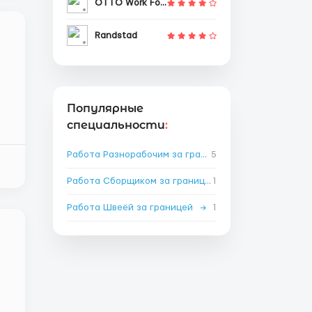
OTTO Work Force
Randstad
Популярные
специальности
:
Работа Разнорабочим за границей
5
→
Работа Сборщиком за границей
1
→
Работа Швеёй за границей
→
1