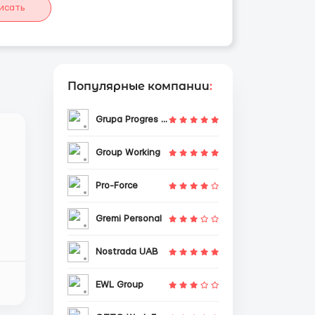
исать
Популярные компании
:
Grupa Progres Sp. z o.o.
Group Working
Pro-Force
Gremi Personal
Nostrada UAB
EWL Group