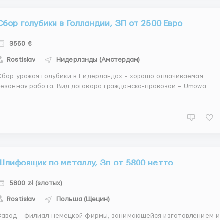
Сбор голубики в Голландии, ЗП от 2500 Евро
3560 €
Rostislav
Нидерланды (Амстердам)
Сбор урожая голубики в Нидерландах - хорошо оплачиваемая
зонная работа. Вид договора гражданско-правовой – Umowa
ie. Выполняемая работа сбор ягод голубики. Норма сбора - 10
кг в час; в среднем в обычном темпе опытный работник собирает
11-12 кг/ч. Требования ...
Шлифовщик по металлу, Зп от 5800 нетто
5800 zł (злотых)
Rostislav
Польша (Щецин)
Завод - филиал немецкой фирмы, занимающейся изготовлением и