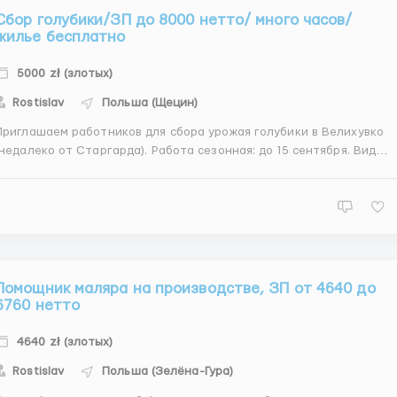
Сбор голубики/ЗП до 8000 нетто/ много часов/
жилье бесплатно
5000 zł (злотых)
Rostislav
Польша (Щецин)
Приглашаем работников для сбора урожая голубики в Велихувко
(недалеко от Старгарда). Работа сезонная: до 15 сентября. Вид
ора гражданско-правовой - Umowa zlecenie. Выполняемая
сбор спелых ягод голубики; сортировка ягод и упаковка в
ящики. После 1 мес. работы ес...
Помощник маляра на производстве, ЗП от 4640 до
6760 нетто
4640 zł (злотых)
Rostislav
Польша (Зелёна-Гура)