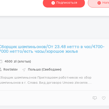
Подписаться
Нап
Сборщик шампиньонов/От 23.48 нетто в час/4700-
7000 нетто/есть часы/хорошое жилье
4500 zł (злотых)
Rostislav
Польша (Свебодзин)
борщик шампиньонов Приглашаем работников на сбор
ампиньонов в г. Слава. Вид договора Umowa zlecenie.
полняемая работа сбор грибов. Требования мануальные навыки;
елание работать, отвестственность. График работы 1 смена,
начало работы 7:00 (продолжитель...