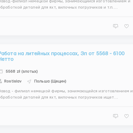
Завод-филиал немецкой фирмы, занимающийся изготовлением и
обработкой деталей для яхт, вилочных погрузчиков и т.п.
риглашает помощника маляра. Вид договора гражданско-
равовой - Umowa zlecenie. Выполняемая работа грунтовка,
шлифовка и подготовка к покраске деталей; покраска и к...
Работа на литейных процессах, Зп от 5568 - 6100
Нетто
5568 zł (злотых)
Rostislav
Польша (Щецин)
Завод - филиал немецкой фирмы, занимающейся изготовлением и
обработкой деталей для яхт, вилочных погрузчиков ищет
аботника на литейные процессы. Вид договора гражданско-
равовой - Umowa zlecenie. Выполняемая работа подготовка форм
к литью; помещение содержимого в формы (процес...