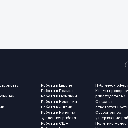
стройству
Работа в Европе
Публичная офер
Работа в Польше
Как мы проверяе
раницей
Работа в Германии
работодателей
Работа в Норвегии
Отказ от
ий
Работа в Англии
ответственност
Работа в Испании
Современное
Удаленная работа
утверждение ра
Работа в США
Политика жалоб