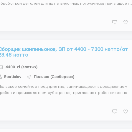
обработкой деталей для яхт и вилочных погрузчиков приглашает
лифовщиков по металлу. Вид договора гражданско-правовой -
owa zlecenie. Выполняемая работа шлифование деталей с
использованием специальных инструментов, уст...
Сборщик шампиньонов, ЗП от 4400 - 7300 нетто/от
23.48 нетто
4400 zł (злотых)
Rostislav
Польша (Свебодзин)
Польское семейное предприятие, занимающееся выращиванием
грибов и производством субстратов, приглашает работников на
сбор шампиньонов в г. Слава в Любушском воеводстве. Вид
ора гражданско-правовой - Umowa zlecenie. Выполняемая
работа сбор грибов - производится стоя. Тре...