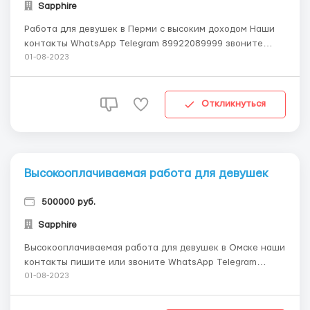
Sapphire
Работа для девушек в Перми с высоким доходом Наши
контакты WhatsApp Telegram 89922089999 звоните
пишите все подробно расскажу Требования: Наши
01-08-2023
вакансии для девушек в Перми не связаны с чем то
непристойным и неприличным. Наоборот, вы заведет...
Откликнуться
Высокооплачиваемая работа для девушек
500000 руб.
Sapphire
Высокооплачиваемая работа для девушек в Омске наши
контакты пишите или звоните WhatsApp Telegram
8_992_208_99_99 Требования: Вакансии для девушек в
01-08-2023
Омске не зависят от вашего образования. Будьте всегда
уверены в завтрашнем дне, красиво одевайтесь и