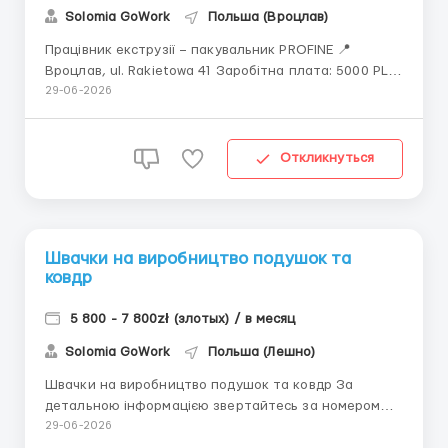
Solomia GoWork
Польша (Вроцлав)
Працівник екструзії – пакувальник PROFINE 📍
Вроцлав, ul. Rakietowa 41 Заробітна плата: 5000 PLN
брутто/місяць Виплата — 10 числа кожного місяця
29-06-2026
Доплати та бонуси: • +20% — нічні зміни • +50% —
понаднормові • +100% — робота у вихідні та свята ...
Откликнуться
Швачки на виробництво подушок та
ковдр
5 800 - 7 800zł (злотых) / в месяц
Solomia GoWork
Польша (Лешно)
Швачки на виробництво подушок та ковдр За
детальною інформацією звертайтесь за номером
або пишіть +380 (63) 503-22-82 (Соломія) Viber
29-06-2026
Telegram Місце роботи - Місто Leszno (75 km вiд