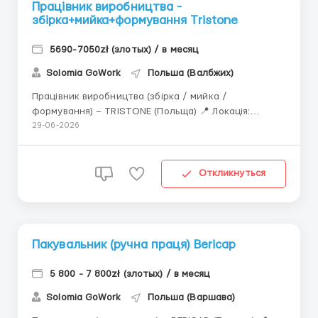
Працівник виробництва -
збірка+мийка+формування Tristone
5690-7050zł (злотых) / в месяц
Solomia GoWork
Польша (Валбжих)
Працівник виробництва (збірка / мийка /
формування) – TRISTONE (Польща) 📍 Локація:
Wałbrzych 💰 Оплата: 31,40 PLN брутто/год ➡️ Нетто:
29-06-2026
25,36 zł — до доходу 30 000 zł брутто/рік + PESEL
22,69 zł — дохід понад 30 000 zł або без PESEL 25,12
zł — без ...
Откликнуться
Пакувальник (ручна праця) Bericap
5 800 - 7 800zł (злотых) / в месяц
Solomia GoWork
Польша (Варшава)