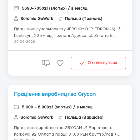
5690-7050zł (злотых) / в месяц
Solomia GoWork
Польша (Познань)
Працівник супермаркету JERONIMO (BIEDRONKA) 📍
Kostrzyn, 20 км від Познані Адреса: ul. Żniwna 5
Оплата праці: 34,00 PLN брутто/год • 27,46 PLN
29-06-2026
нетто — до 30 000 PLN брутто у 2026 р. + PESEL •
24,56 PLN нетто — понад 30 000 PLN або без PESEL •
34,00 PLN нетто &mdash...
Откликнуться
Працівник виробництва Grycan
5 900 - 8 000zł (злотых) / в месяц
Solomia GoWork
Польша (Варшава)
Працівник виробництва GRYCAN 📍 Варшава, ul.
Korkowa 92 Оплата праці: 31,00 PLN брутто/год •