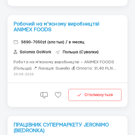
Робочий на м'ясному виробництві
ANIMEX FOODS
5690-7050zł (злотых) / в месяц
Solomia GoWork
Польша (Сувалки)
Робота на м’ясному виробництві – ANIMEX FOODS
(Польща) 📍 Локація: Suwałki 💰 Оплата: 31,40 PLN
брутто/год ⏱ Графік: 200–220 год/міс, зміни по 8–10
29-06-2026
год 📄 Договір: umowa zlecenie (тільки медичне
страхування) 🏭 Про роботу: Виробництво м’ясної
продукції: обробка, р...
Откликнуться
ПРАЦІВНИК СУПЕРМАРКЕТУ JERONIMO
(BIEDRONKA)