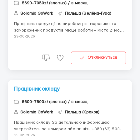
5690-7050zł (злотых) / в месяц
Solomia GoWork
Польша (Зелёна-Гура)
Працівник продукції на виробництві морозива та
заморожених продуктів Місце роботи - місто Zielona
Góra Оформлення - місто Zielona Góra Ставка: 31,40
29-06-2026
zł/час brutto Робочих годин на місяць від 168. Три
зміни. Є нічні. Щомісячна вартість проживання 900 zł.
Завд...
Откликнуться
Працівник складу
5600-7600zł (злотых) / в месяц
Solomia GoWork
Польша (Краков)
Працівник складу За детальною інформацією
звертайтесь за номером або пишіть +380 (63) 503-
22-82 (Соломія) Viber Telegram Місце роботи: Kraków,
29-06-2026