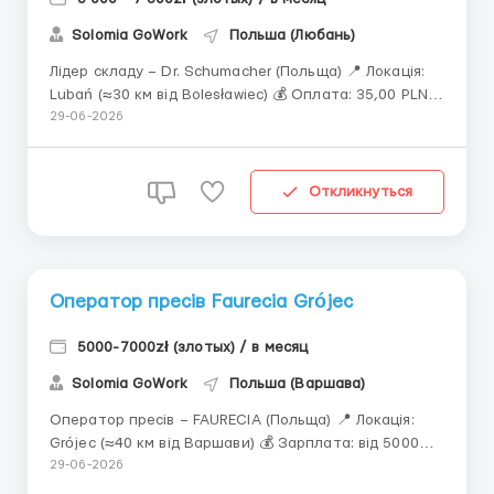
Solomia GoWork
Польша (Любань)
Лідер складу – Dr. Schumacher (Польща) 📍 Локація:
Lubań (≈30 км від Bolesławiec) 💰 Оплата: 35,00 PLN
брутто/год ⏱ Години: 220–250 год/міс 📄 Договір:
29-06-2026
umowa zlecenie (тільки медичне страхування) ❌
Премії: немає 🏭 Про роботу: Керівна позиція на
складі міжнародної компанії з...
Откликнуться
Оператор пресів Faurecia Grójec
5000-7000zł (злотых) / в месяц
Solomia GoWork
Польша (Варшава)
Оператор пресів – FAURECIA (Польща) 📍 Локація:
Grójec (≈40 км від Варшави) 💰 Зарплата: від 5000
PLN брутто/міс ➡️ Середній дохід: 5 000–7 000 PLN
29-06-2026
брутто (≈ 3 711–5 102 PLN нетто з урахуванням