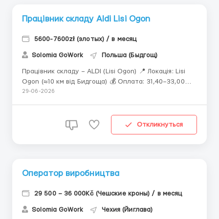
Працівник складу Aldi Lisi Ogon
5600-7600zł (злотых) / в месяц
Solomia GoWork
Польша (Быдгощ)
Працівник складу – ALDI (Lisi Ogon) 📍 Локація: Lisi
Ogon (≈10 км від Бидгоща) 💰 Оплата: 31,40–33,00
PLN брутто/год Комплектація (без навантажувача):
29-06-2026
відрядна оплата, не менше 31,40 zł/год брутто. Чим
вища ефективність — тим вищий заробіток.
Вилковий / еле...
Откликнуться
Оператор виробництва
29 500 – 36 000Kč (Чешские кроны) / в месяц
Solomia GoWork
Чехия (Йиглава)