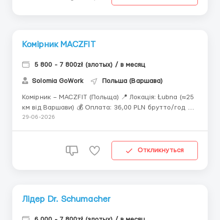
Комірник MACZFIT
5 800 - 7 800zł (злотых) / в месяц
Solomia GoWork
Польша (Варшава)
Комірник – MACZFIT (Польща) 📍 Локація: Łubna (≈25
км від Варшави) 💰 Оплата: 36,00 PLN брутто/год ➡️
Нетто: 29,07 zł — до доходу 30 000 zł брутто/рік +
29-06-2026
PESEL 26,00 zł — понад 30 000 zł або без PESEL 36,00
zł — студенти до 26 років ❌ Премій...
Откликнуться
Лідер Dr. Schumacher
6 000 - 7 800zł (злотых) / в месяц