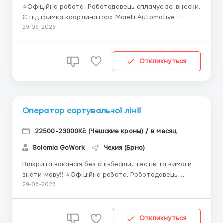
⭐️Офіційна робота. Роботодавець сплачує всі внески.
Є підтримка координатора Marelli Automotive
Lighting — це велике міжнародне виробниче
29-06-2026
підприємство, що спеціалізується на виготовленні
автомобільного освітлення для відомих світових
брендів. Компанія має стабільне виробництво,
Откликнуться
сучасні ліні...
Оператор сортувальної лінії
22500-23000Kč (Чешские кроны) / в месяц
Solomia GoWork
Чехия (Брно)
Відкрита вакансія без співбесіди, тестів та вимоги
знати мову‼️ ⭐️Офіційна робота. Роботодавець
сплачує всі внески. Є підтримка координатора FLEX
29-06-2026
T agency s.r.o. HELLA - міжнародне підприємство, яке
спеціалізується на виробництві автомобільних фар
та світлотехнічних рішень. Компанія...
Откликнуться