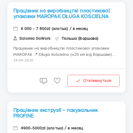
Працівник на виробництві пластикової
упаковки MAROPAK DŁUGA KOŚCIELNA
6 000 - 7 800zł (злотых) / в месяц
Solomia GoWork
Польша (Варшава)
Працівник на виробництві пластикової упаковки
MAROPAK 📍 Długa Kościelna (≈25 км від Варшави)
Адреса: ul. Promienna 15 Оплата праці: 31,40 PLN
29-06-2026
брутто/год • 25,36 PLN нетто — при доході до 30
000 PLN брутто у 2026 р. + PESEL • 22,69 PLN нетто
— при доході понад 30 0...
Откликнуться
Працівник екструзії – пакувальник
PROFINE
4900-5000zł (злотых) / в месяц