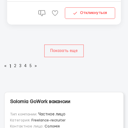
Познані) Оформлення - місто Poznań Ставка: 32,90
zł/год brutto Робочих годин на місяць від 170 Щоміс...
Откликнуться
Показать еще
«
2
3
4
5
»
1
Solomia GoWork вакансии
Тип компании:
Частное лицо
Категория:
Freelance-recruiter
Контактное лицо:
Соломія