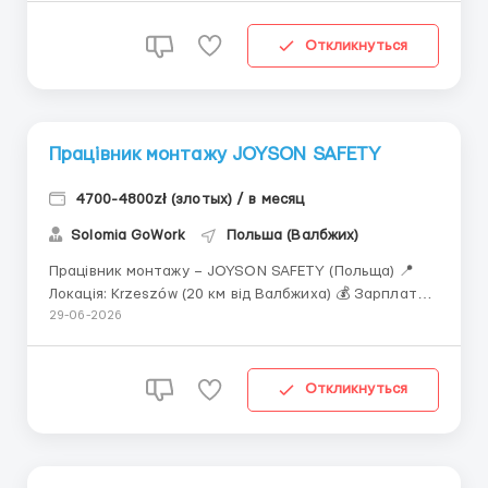
доплат і бонусів) 📅 Виплата 10 числа щомісяця
(якщо вихідний &md...
Откликнуться
Працівник монтажу JOYSON SAFETY
4700-4800zł (злотых) / в месяц
Solomia GoWork
Польша (Валбжих)
Працівник монтажу – JOYSON SAFETY (Польща) 📍
Локація: Krzeszów (20 км від Валбжиха) 💰 Зарплата:
4806 PLN брутто/місяць 📅 Виплата 10 числа (якщо
29-06-2026
вихідний — у п’ятницю раніше) Доплати: +20% — нічні
години +50% — понаднормові +100% &...
Откликнуться