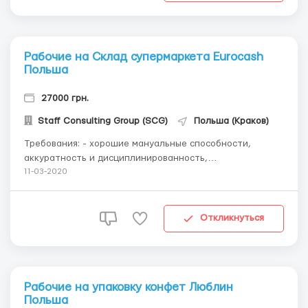
Рабочие на Склад супермаркета Eurocash
Польша
27000 грн.
Staff Consulting Group (SCG)
Польша (Краков)
Требования: - хорошие мануальные способности,
аккуратность и дисциплинированность,
внимательность - аналогичный опыт работы —
11-03-2020
приветствуется Где работать? загрузка, погрузка,
комплектация товаров - сортировка, выкладка
продуктов питания и товара на склад...
Откликнуться
Рабочие на упаковку конфет Люблин
Польша