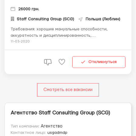
26000 грн.
Staff Consulting Group (SCG)
Польша (Люблин)
Требования: хорошие мануальные способности,
аккуратность и дисциплинированность,
внимательность • аналогичный опыт работы —
11-03-2020
приветствуется Где работать? простая сидячая и
стоячая работа на упаковке конфет, праздничных
наборов (шоколад, киндеры, батончики) Условия работ...
Откликнуться
Смотреть все вакансии
Агентство Staff Consulting Group (SCG)
Тип компании:
Агентство
Контактное лицо:
usgadmdp