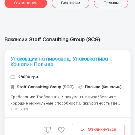
О компании
Вакансии
Отзывы
Вакансии Staff Consulting Group (SCG)
Упаковщик на пивзавод. Упаковка пива г.
Кошалин Польша
28000 грн.
Staff Consulting Group (SCG)
Польша (Кошалин)
Требования: Требования: • документы: виза/безвиз •
хорошие мануальные способности, аккуратность Где
работать? работа на производственной линии •
11-03-2020
упаковка пива, • сбор с конвейера готовой продукции, •
поддержание чистоты на рабочем мес...
Откликнуться