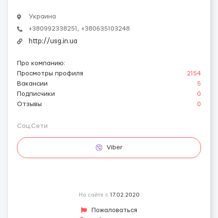
Украина
+380992338251, +380635103248
http://usg.in.ua
Про компанию
:
Просмотры профиля
2154
Вакансии
5
Подписчики
0
Отзывы
0
Соц.Сети
Viber
На сайте с
17.02.2020
Пожаловаться