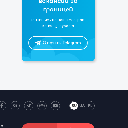
вакансии за
границей
Подпишись на наш телеграм-
канал @layboard
Открыть Telegram
RU
UA
PL
та