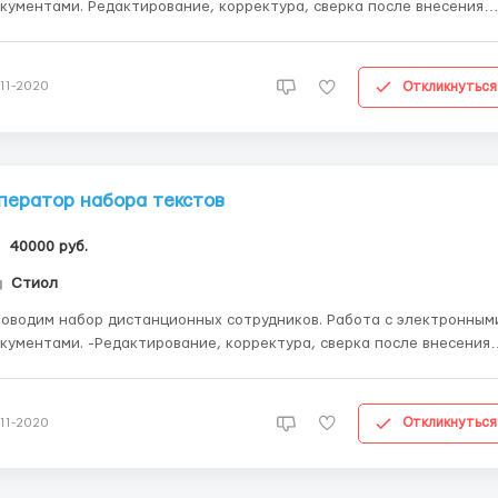
и. Редактирование, корректура, сверка после внесения
авок, набор текста (перепечатка).Детали и подробности можно
узнать обратившись на наш e-mail: - e.arpublishing@gmail.com ...
Откликнуться
-11-2020
ператор набора текстов
40000 руб.
Стиол
оводим набор дистанционных сотрудников. Работа с электронным
кументами. -Редактирование, корректура, сверка после внесения
ок, набор текста (перепечатка). Грамотность, внимательность,
ветственность. Образование среднее и выше. Степень владения П
rd, (базовые знания). Дистанци...
Откликнуться
-11-2020