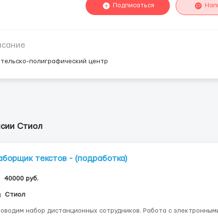
Подписаться
Нап
исание
ательско-полиграфический центр
нсии Стиол
аборщик текстов - (подработка)
40000 руб.
Стиол
водим набор дистанционных сотрудников. Работа с электронными