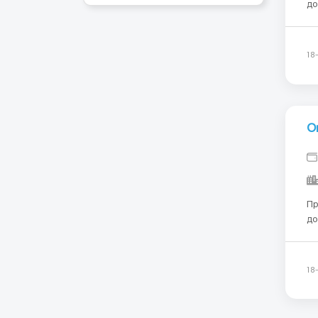
документам
пр
18
О
Пр
до
прав
от
Wo
18