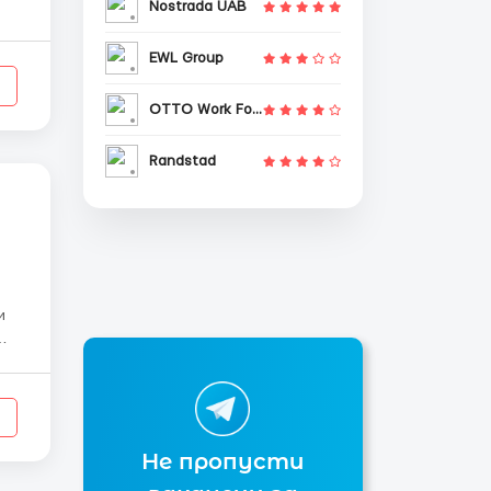
Nostrada UAB
EWL Group
OTTO Work Force
Randstad
и
К:
Не пропусти