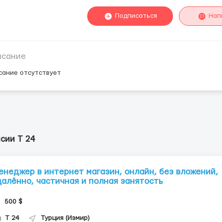
Подписаться
Нап
исание
сание отсутствует
сии Т 24
енеджер в интернет магазин, онлайн, без вложений,
далённо, частичная и полная занятость
500 $
Т 24
Турция (Измир)