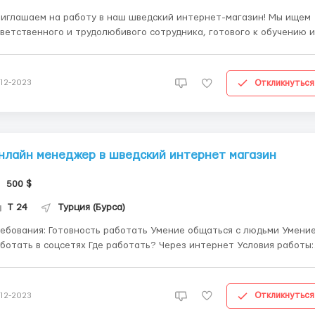
иглашаем на работу в наш шведский интернет-магазин! Мы ищем
ветственного и трудолюбивого сотрудника, готового к обучению и
боте в команде. Если вы обладаете навыками коммуникации и
овы работать в онлайн-среде, то мы ждем вас! Пишите мне в ватсап
+90 545 274 46 46 ...
Откликнуться
-12-2023
нлайн менеджер в шведский интернет магазин
500 $
Т 24
Турция (Бурса)
 Готовность работать Умение общаться с людьми Умение
ь в соцсетях Где работать? Через интернет Условия работы:
ициальной основе Несколько часов в день Гибкий график За
подробной информацией пишите мне на ватсап +905452744646 ...
Откликнуться
-12-2023