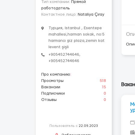
Тип компании:
Прямой
работодатель
Контактное лицо:
Nataliya Çıray
Турция, Istanbul , Esentepe
Оп
mahallesi,harman sokak, no:5
harmancı giz plaza,zemin kat
Опи
levent şişli
+905452744646,
+905452744646
Про компанию
:
Просмотры
518
Вакан
Вакансии
15
Подписчики
0
Отзывы
0
М
у
Пользователь с
22.09.2023