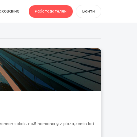
ахование
Работодателям
Войти
,harman sokak, no:5 harmancı giz plaza,zemin kat