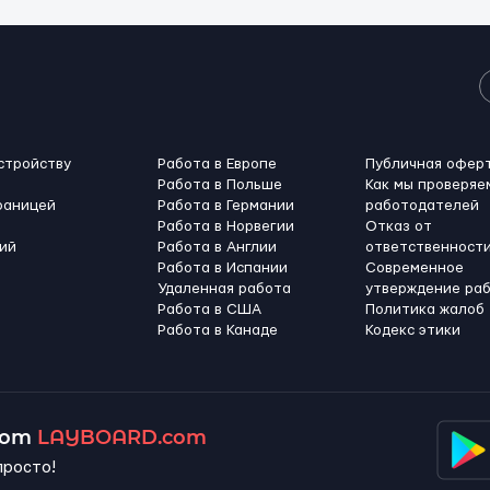
стройству
Работа в Европе
Публичная офер
Работа в Польше
Как мы проверяе
раницей
Работа в Германии
работодателей
Работа в Норвегии
Отказ от
ий
Работа в Англии
ответственност
Работа в Испании
Современное
Удаленная работа
утверждение ра
Работа в США
Политика жалоб
Работа в Канадe
Кодекс этики
 от
LAYBOARD.com
просто!