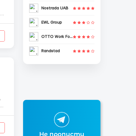
Nostrada UAB
EWL Group
OTTO Work Force
Randstad
Не пропусти