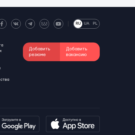
RU
UA
PL
та
Добавить
Добавить
м
резюме
вакансию
и
бства