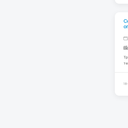
С
о
Требования:
те
ни
инт
ка
18