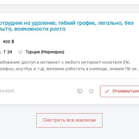
отрудник на удаленке, гибкий график, легально, без
пыта, возможности роста
400 $
Т 24
Турция (Мармарис)
 доступ в интернет с любого интернет носителя (ПК,
лефон, ноутбук и т.д), желание работать в команде, знание ПК не
же среднего уровня, базовое знание Word, Excel. Где работать?
ернет магазин в Турции и 60 странах Условия работы: Работа
ждый день от 3-4...
Откликнуться
-12-2023
Смотреть все вакансии