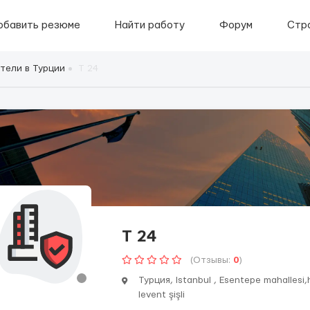
обавить резюме
Найти работу
Форум
Стр
тели в Турции
Т 24
Т 24
(Отзывы:
0
)
Турция, Istanbul , Esentepe mahallesi
levent şişli