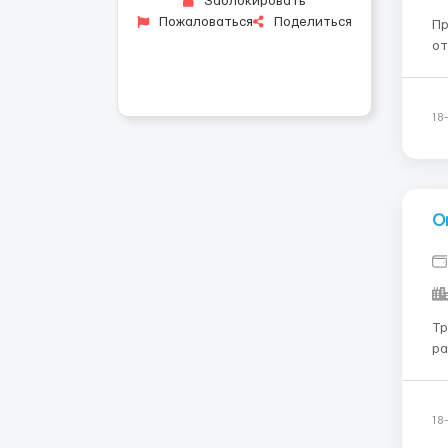
Заблокировать
Пожаловаться
Поделиться
Пр
от
ра
гот
18
О
Требования:
работат
На оф
18