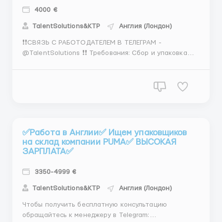
4000 €
TalentSolutions&KTP
Англия (Лондон)
❗❗СВЯЗЬ С РАБОТОДАТЕЛЕМ В ТЕЛЕГРАМ -
@TalentSolutions ❗❗ Требования: Сбор и упаковка
клубники, вишни, слив, уход Работать могут:
мужчины, женщины, семейные пары. Требования:
Опыт не требуется, но приветствуется. Знание
английского не нужно. Возраст от 18 до 55 лет.
Отсутствие...
✅Работа в Англии✅ Ищем упаковщиков
на склад компании PUMA✅ ВЫСОКАЯ
ЗАРПЛАТА✅
3350-4999 €
TalentSolutions&KTP
Англия (Лондон)
Чтобы получить бесплатную консультацию
обращайтесь к менеджеру в Telegram: