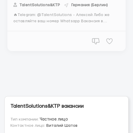
TalentSolutions&KTP
Германия (Берлин)
🔥Telegram: @TalentSolutions - Алексей Либо же
оставляйте ваш номер Whatsapp Вакансия в
Германии в Берлине в компанию Nike на склад.
Упаковщик и фасовщик. 📦 Зарплата 3200 евро
работа не сложная ,заключается в упаковке вещей в
ящики, наклейка стикеров. Условия: Проживание
оплачивает ...
TalentSolutions&KTP вакансии
Тип компании:
Частное лицо
Контактное лицо:
Виталий Шатов