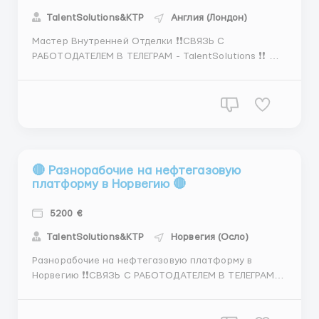
TalentSolutions&KTP
Англия (Лондон)
Мастер Внутренней Отделки ❗❗СВЯЗЬ С
РАБОТОДАТЕЛЕМ В ТЕЛЕГРАМ - TalentSolutions ❗❗ 👋
Мы приглашаем опытных строителей
присоединиться к нашей дружной команде для
выполнения внутренней отделки в Лондоне,
Великобритания.👋 👍Мы гарантируем
конкурентную зарплату до €4600≈£4000 в ме...
🔴 Разнорабочие на нефтегазовую
платформу в Норвегию 🔴
5200 €
TalentSolutions&KTP
Норвегия (Осло)
Разнорабочие на нефтегазовую платформу в
Норвегию ❗❗СВЯЗЬ С РАБОТОДАТЕЛЕМ В ТЕЛЕГРАМ -
TalentSolutions ❗❗ О нас: Мы - ведущая компания в
области разработки нефтегазовых месторождений