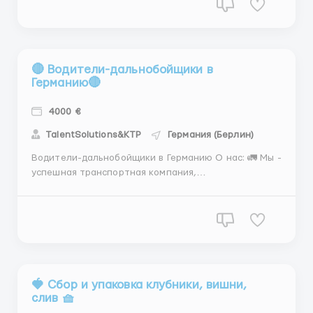
в Норвегии. Наша компания предоставляет
высокотехнологичные и безопасные услуги на
мировом рынке энергетики. ...
🔴 Водители-дальнобойщики в
Германию🔴
4000 €
TalentSolutions&KTP
Германия (Берлин)
Водители-дальнобойщики в Германию О нас: 🚛 Мы -
успешная транспортная компания,
специализирующаяся на международных перевозках
грузов. Наша компания стремится обеспечить
высокий уровень сервиса и предоставить
комфортные условия для наших сотрудников.🚛 🏅
Обязанности: 📦 Перевозка грузов п...
🍓 Сбор и упаковка клубники, вишни,
слив 🧺