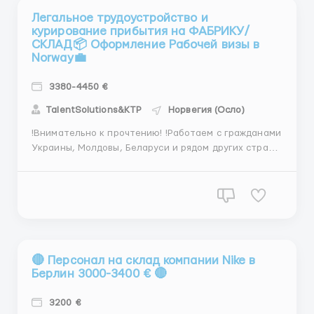
Легальное трудоустройство и
курирование прибытия на ФАБРИКУ/
СКЛАД📦 Оформление Рабочей визы в
Norway💼
3380-4450 €
TalentSolutions&KTP
Норвегия (Осло)
!Внимательно к прочтению! !Работаем с гражданами
Украины, Молдовы, Беларуси и рядом других стран!
Для связи: 🔥Telegram: @TalentSolutions - Алексей
Либо же оставляйте ваш номер Whatsapp Добро
пожаловать на вакансию нашей фирмы. Наша
фирма занимается трудоустройством и полным
оформлением в...
🔴 Персонал на склад компании Nike в
Берлин 3000-3400 € 🔴
3200 €