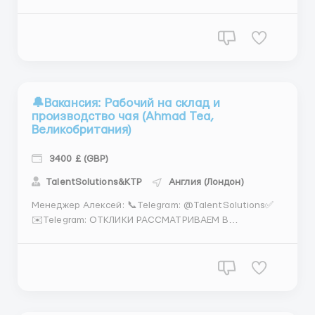
@TalentSolutions Менеджер Виталий Вакансия:
Упаковщик на складе компании Puma
Местоположение: Лондон, Манчестер, Ливерпуль,
Великобритания О компании: Puma - мировой лидер
в области производства спортивной одежды...
🔔Вакансия: Рабочий на склад и
производство чая (Ahmad Tea,
Великобритания)
3400 £ (GBP)
TalentSolutions&KTP
Англия (Лондон)
Менеджер Алексей: 📞Telegram: @TalentSolutions✅
✉️Telegram: ОТКЛИКИ РАССМАТРИВАЕМ В
ПОСЛЕДНЮЮ ОЧЕРЕДЬ ПОЖАЛУЙСТА ПИШИТЕ НАМ
ПЕРВЫЕ! Компания Ahmad Tea приглашает на работу
всех желающих на работу 110 мест 🗣Описание
работы: Приглашаем кандидатов на позицию
рабочего склада в компанию ...