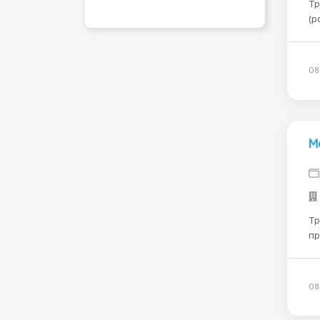
Требования: 
(р
хар
ст
Са
08
М
Требования
пр
докумен
Что
ме
08