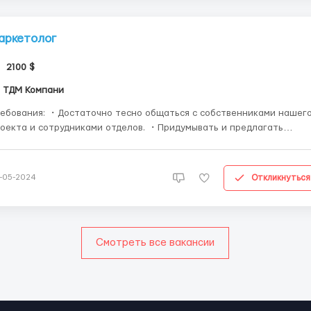
аркетолог
2100 $
ТДМ Компани
 ・Достаточно тесно общаться с собственниками нашего
оекта и сотрудниками отделов. ・Придумывать и предлагать
шения поднятия эффективности маркетинга, таргетинга, создани
зуала, согласовывать свои действия и реализовывать их. ・
йствовать инициативно! Мы не ищем человека, которы...
Откликнуться
-05-2024
Смотреть все вакансии