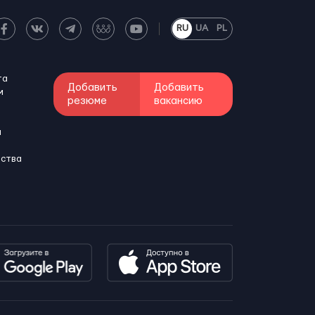
RU
UA
PL
та
Добавить
Добавить
м
резюме
вакансию
и
бства