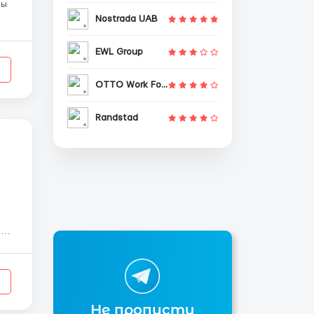
Nostrada UAB
EWL Group
OTTO Work Force
Randstad
Не пропусти