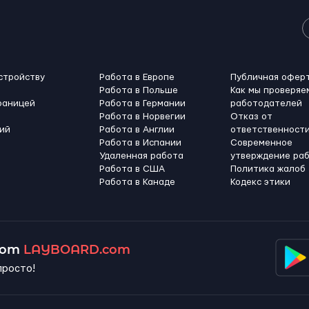
стройству
Работа в Европе
Публичная офер
Работа в Польше
Как мы проверяе
раницей
Работа в Германии
работодателей
Работа в Норвегии
Отказ от
ий
Работа в Англии
ответственност
Работа в Испании
Современное
Удаленная работа
утверждение ра
Работа в США
Политика жалоб
Работа в Канадe
Кодекс этики
 от
LAYBOARD.com
просто!