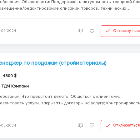
Обязанности: Поддерживать актуальность товарной базы
азмещение/редактирование описаний товаров, технических
актеристик, фотоизображений) ; Формировать правильную
руктуру каталога сайта и фильтров категорий и подкатегорий;
мостоятельно обрабатывать фото...
Откликнуться
-05-2024
енеджер по продажам (стройматериалы)
4500 $
ТДМ Компани
: Что предстоит делать: Общаться с клиентами,
езентовать услуги, закрывать договоры на услугу; Контролировать
тов и оплат; Заполнять и вести отчетность в CRM-системе.
 желательно иметь/уметь кандидату: Опыт работы в должности
неджера по продажам от...
Откликнуться
-05-2024