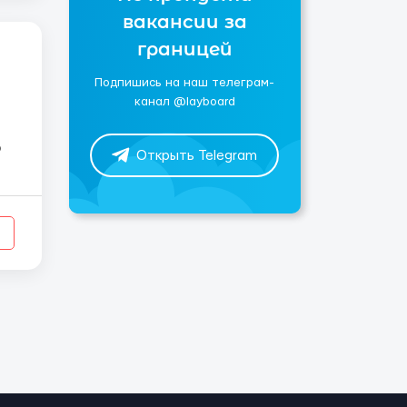
вакансии за
границей
Подпишись на наш телеграм-
канал @layboard
Открыть Telegram
я