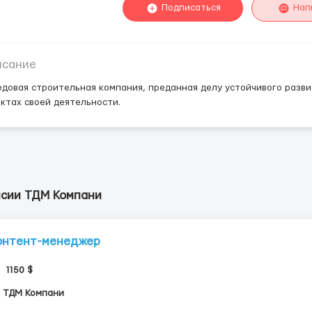
Подписаться
Нап
исание
довая строительная компания, преданная делу устойчивого разви
ктах своей деятельности.
нсии ТДМ Компани
онтент-менеджер
1150 $
ТДМ Компани