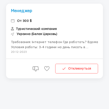
Менеджер
От 300 $
Туристический компания
Украина (Белая Церковь)
Требования: Інтернет телефон Где работать? Вдома
Условия работы: 3-4 години на день писать в
телеграм , WhatsApp . Viber +380667905025
20-12-2023
Откликнуться