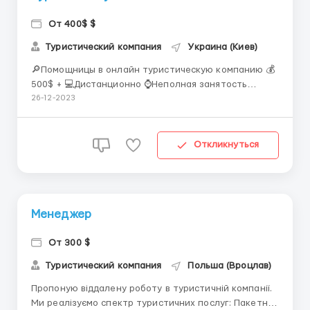
От 400$ $
Туристический компания
Украина (Киев)
🔎Помощницы в онлайн туристическую компанию 💰
500$ + 💻Дистанционно ⌚️Неполная занятость
Требования к кандидату: • Наличие Телеграмм и
26-12-2023
Инстаграмм • Женщины в возрасте от 21-55 •
Желание работать и развиваться Обязанности: •
Работа в соцсетях • Реклама сервиса &...
Откликнуться
Менеджер
От 300 $
Туристический компания
Польша (Вроцлав)
Пропоную віддалену роботу в туристичній компанії.
Ми реалізуємо спектр туристичних послуг: Пакетні