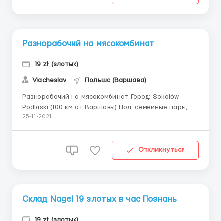
нетто Для...
Разнорабочий на мясокомбинат
19 zł (злотых)
Viacheslav
Польша (Варшава)
Разнорабочий на мясокомбинат Город: Sokołów
Podlaski (100 км от Варшавы) Пол: семейные пары,
мужчины, женщины до 55 лет. Обязанности:
25-11-2021
фасовка, упаковка продукции, а также более
сложные отделы: ubój, rozbiór и другие. Условия
проживания: бесплатное, при выработки 300 часов;
Откликнуться
е...
Склад Nagel 19 злотых в час Познань
19 zł (злотых)