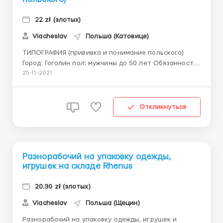
22 zł (злотых)
Viacheslav
Польша (Катовице)
ТИПОГРАФИЯ (прививка и понимание польского)
Город: Гоголин пол: мужчины до 50 лет Обязанности:
— обслуживание печатных машин — упаковка
25-11-2021
продукции на печатной линии Условия проживания:
350 зл в месяц (2 человека в комнатах). Стоимость
жилья 250 зл в месяц (4 человека в комнатах...
Откликнуться
Разнорабочий на упаковку одежды,
игрушек на складе Rhenus
20.30 zł (злотых)
Viacheslav
Польша (Щецин)
Разнорабочий на упаковку одежды, игрушек и