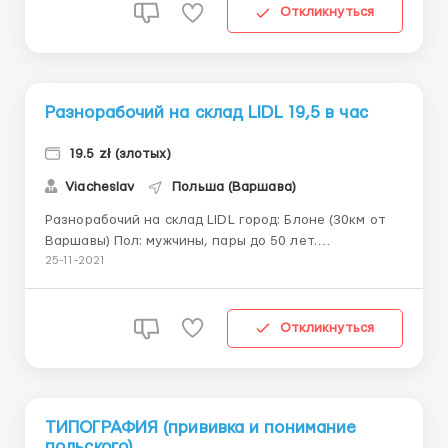
Есть возможность получать авансы каждую неделю.
Откликнуться
Важ...
Разнорабочий на склад LIDL 19,5 в час
19.5 zł (злотых)
Viacheslav
Польша (Варшава)
Разнорабочий на склад LIDL город: Блоне (30км от
Варшавы) Пол: мужчины, пары до 50 лет.
Обязанности: на складе есть несколько отделов: -
25-11-2021
упаковка; - сбор заказов (работа со сканером)
Работа на складе не пищевых товаров магазина
LIDL Оплата: Студенты до 26 лет: 1 месяц - 19zł/час
Откликнуться
нетто 2 ...
ТИПОГРАФИЯ (прививка и понимание
польского)