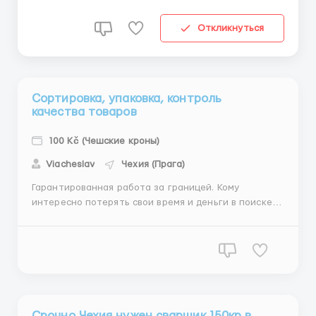
развозка на рохле коробок с пищевыми продуктами,
работа в прохладном склад. Оплата: СТУДЕНТЫ ДО
Откликнуться
26 Л...
Сортировка, упаковка, контроль
качества товаров
100 Kč (Чешские кроны)
Viacheslav
Чехия (Прага)
Гарантированная работа за границей. Кому
интересно потерять свои время и деньги в поиске
работы в Европе? Хотите узнать правду о работе за
границей? Я - Вячеслав и знаю о работе за
границей не понаслышке. Я проработал не один год
в разных странах, пережил все это на собственном
опыте и понял, что...
Срочно Чехия нужен сварщик 150кр в