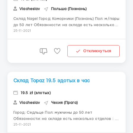
Viacheslav
Польша (Познань)
Склад Nagel Город: Коморники (Познань) Пол: м/пары
до 50 лет Обязанности: на складе есть несколько
отделов : - упаковка продукции - сбор заказов
25-11-2021
(работа со сканером) Работа на складе пищевых
товаров, развозка на рохле коробок с пищевыми
продуктами, работа при низких температурах
Откликнуться
(около 4 град...
Склад Topaz 19.5 здотых в час
19.5 zł (злотых)
Viacheslav
Чехия (Прага)
Город: Седльце Пол: мужчины до 50 лет
Обязанности: на складе есть несколько отделов : —
упаковка продукции; — сбор заказов (работа со
25-11-2021
сканером) Работа на складе пищевых товаров ,