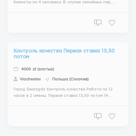
Комнаты по 4 человека. В случае семейных пар,
стараемся селить по две пары, и ставить в разные
смены. Если кто-то снимает свое, доплачивам по 80
грош к каждому часу. Требования: виза Где
работать? Упаковка батареек Познань У...
Контроль качества Первая ставка 13,50
потом
4000 zł (злотых)
Viacheslav
Польша (Сохачев)
Город Swarzędz Контроль качества Работа по 12
часов в 2 смены. Первая ставка 13,50 потом 14
(возможно получить уже со второго месяца работы)
и 16. Идет доплата за ночную смену + 1,10, за
субботу +50% и за воскресенье +100%. При первой
ставке можно зарабатывать от 3500 - 4200. Жилье...