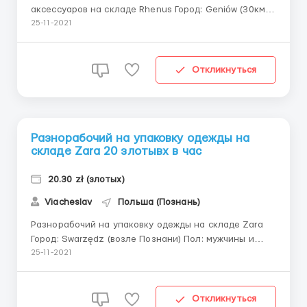
аксессуаров на складе Rhenus Город: Geniów (30км
от Щетцина) Пол: пары, мужчины, женщины до 50
25-11-2021
лет Обязанности: упаковка брендовой одежды,
игрушек и аксессуаров для интернет-магазина,
работа со сканером (проводим обучение). Оплата:
Откликнуться
Студенты до...
Разнорабочий на упаковку одежды на
складе Zara 20 злотывх в час
20.30 zł (злотых)
Viacheslav
Польша (Познань)
Разнорабочий на упаковку одежды на складе Zara
Город: Swarzędz (возле Познани) Пол: мужчины и
женщины до 45 лет Обязанности: упаковка товаров
25-11-2021
бренда Zara, а также сбор заказов (работа со
сканером). Нужно много ходить. Оплата: Студенты
до 26 лет - от 18,30zł/час нетто до 20,30zł/ час
Откликнуться