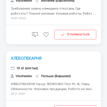
Viacheslav
Испания (Барселона)
Требования: нужны камнщеки пткатуры Где
работать? Повсей испании Условия работы: Работа
только днем с 6-18:00
14-07-2022
Откликнуться
ХЛЕБОПЕКАРНЯ
19 zł (злотых)
Viacheslav
Польша (Варшава)
ХЛЕБОПЕКАРНЯ Город: ЛЕГИНОВО Пол: М, Ж, Пары
Обязанности: Упаковка продукции. Работа на линии.
Оплата: Карщик – 16,40зл/час Возможность
25-11-2021
заработка от 18,30 zł/час - СТУДЕНТЫ ДО 26 ЛЕТ.
Основные ставки: от 13,80 (до 26 лет +1 зл в час)