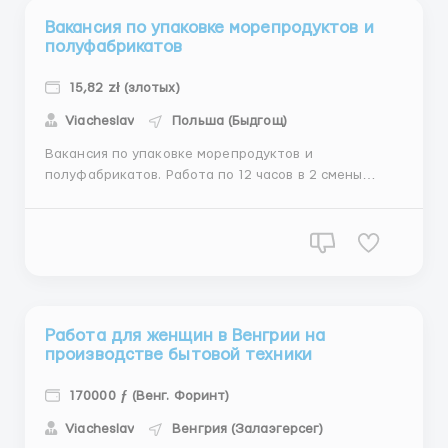
Вакансия по упаковке морепродуктов и
полуфабрикатов
15,82 zł (злотых)
Viacheslav
Польша (Быдгощ)
Вакансия по упаковке морепродуктов и
полуфабрикатов. Работа по 12 часов в 2 смены
первые две недели, потом по 8 в 3 смены. Можнр
работать все время по 12. В месяц в среднем
получается 260 часов. На первом отделе за первые
168 часов считают ставку 13.82. Все остальные часы
по 15,32. На втором отделе ...
Работа для женщин в Венгрии на
производстве бытовой техники
170000 ƒ (Венг. Форинт)
Viacheslav
Венгрия (Залаэгерсег)