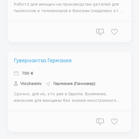
Работа для женщин на производстве деталей для
пылесосов и телевизоров в Венгрии (недалеко от
Будапешта). Проверенное место работы.
Требования: возраст 18-55 лет; исполнительность,
порядочность и ответственность; отсутствие
вредных привычек. Где работать? Венгрия Условия ...
Гувернантка Германия
700 €
Viacheslav
Германия (Ганновер)
Срочно, для их, кто уже в Европе. Внимание,
вакансия для женщины без знания иностранного
языка Оплата: 700 евро. Работа и проживание в
русскоязычной семье. Город: Гвмбург Нужна
помощница по дому. Круг обязанностей:
приготовление и подача пищи, помощь по уходу за
мамой хозяйки, убор...