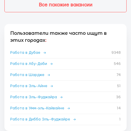
Все похожие вакансии
Пользователи также часто ищут в
этих городах
:
Работа в Дубае
→
9348
Работа в Абу-Даби
→
546
Работа в Шардже
→
74
Работа в Эль-Айне
→
51
Работа в Эль-Фуджайра
→
36
Работа в Умм-эль-Кайвайне
→
14
Работа в Дибба Эль-Фуджайре
→
1