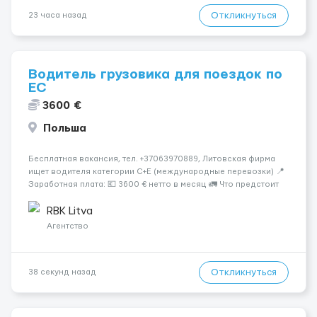
Откликнуться
23 часа назад
Водитель грузовика для поездок по
ЕС
3600 €
Польша
Бесплатная вакансия, тел. +37063970889, Литовская фирма
ищет водителя категории C+E (международные перевозки) 📍
Заработная плата: 💶 3600 € нетто в месяц 🚛 Что предстоит
делать: Международные перевозки на тентах и
рефрижераторах. В среднем 400–500 км в день. Погрузки и
RBK Litva
разгрузки...
Агентство
Откликнуться
38 секунд назад