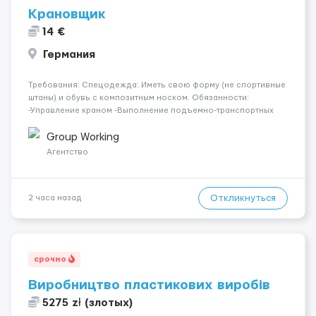
Крановщик
14 €
Германия
Требования: Спецодежда: Иметь свою форму (не спортивные
штаны) и обувь с композитным носком. Обязанности:
-Управление краном -Выполнение подъемно-транспортных
работ на строительных объектах, -Соблюдение правил и
инструкций по безопасности. -Опыт управления различными
Group Working
типами кранов (моб...
Агентство
Откликнуться
2 часа назад
срочно
Виробництво пластикових виробів
5275 zł (злотых)