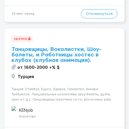
Откликнуться
25 мин. назад
срочно
Танцовщицы, Вокалистки, Шоу-
балеты, и Работницы хостес в
клубах (клубная анимация).
от 1600-2000 +% $
Турция
Турция: Стамбул, Бурса, Эдирне, Газиантеп, Анкара.
Требуются: -Танцевальные коллективы (шоу-балеты, дуэты,
трио и т. д.); -Танцовщицы (экзотика, го-го, восточные, paty
girls, и т. д.); -Вокалистки (эстрадный репертуар на разных
языках); -Гимнастки; -Работницы хостесc в кл...
KENjob
Агентство