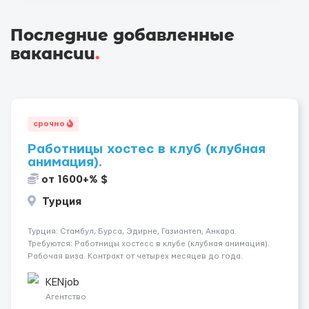
Последние добавленные
вакансии
.
срочно
Работницы хостес в клуб (клубная
анимация).
от 1600+% $
Турция
Турция: Стамбул, Бурса, Эдирне, Газиантеп, Анкара.
Требуются: Работницы хостесc в клубе (клубная анимация).
Рабочая виза. Контракт от четырех месяцев до года.
Короткий контракт от одного до трех месяцев. Мед.
страховка. Высокая зарплата + %. Легально. Безопасно.
KENjob
*Коммуникабел...
Агентство