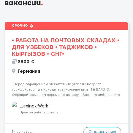
вакансии
.
СРОЧНО
• РАБОТА НА ПОЧТОВЫХ СКЛАДАХ •
ДЛЯ УЗБЕКОВ • ТАДЖИКОВ •
КЫРГЫЗОВ • СНГ•
3800 €
Германия
Перед обращением обязательно указать: возраст,
гражданство, где находитесь, наличие визы. ❗️🚨ВАЖНО:
Обращайтесь к нам первые по номеру ! (Звоните либо пишите
WhatsApp ) ☎️+44 7355•427998 ☎️ Работа на логистических и
почтовых складах . График 5/8, возможны пе...
Luminex Work
Прямой работодатель
Откликнуться
1 час назад