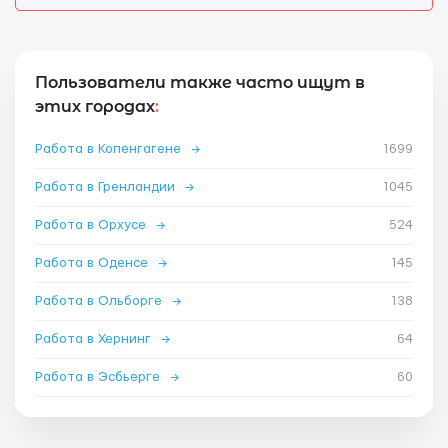
Пользователи также часто ищут в
этих городах
:
Работа в Копенгагене
→
1699
Работа в Гренландии
→
1045
Работа в Орхусе
→
524
Работа в Оденсе
→
145
Работа в Ольборге
→
138
Работа в Хернинг
→
64
Работа в Эсбьерге
→
60