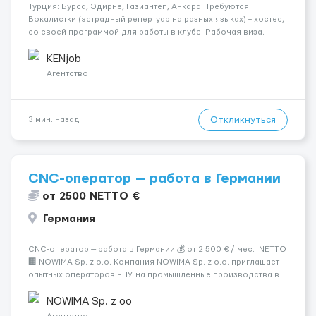
Турция: Бурса, Эдирне, Газиантеп, Анкара. Требуются:
Вокалистки (эстрадный репертуар на разных языках) + хостеc,
со своей программой для работы в клубе. Рабочая виза.
Контракт от четырех месяцев до года. Короткий контракт от
одного до трех месяцев. Мед. страховка. Высокая зарплат...
KENjob
Агентство
Откликнуться
3 мин. назад
CNC-оператор — работа в Германии
от 2500 NETTO €
Германия
CNC-оператор — работа в Германии 💰 от 2 500 € / мес. NETTO
🏢 NOWIMA Sp. z o.o. Компания NOWIMA Sp. z o.o. приглашает
опытных операторов ЧПУ на промышленные производства в
Германии. Прямой контракт. Стабильная загрузка.
Проживание, оформление и билеты — за счёт компани...
NOWIMA Sp. z oo