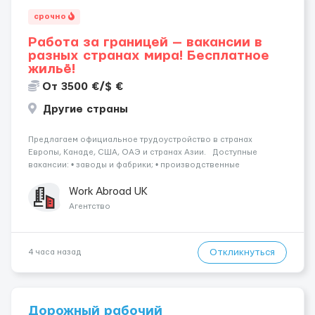
срочно
Работа за границей — вакансии в
разных странах мира! Бесплатное
жильё!
От 3500 €/$ €
Другие страны
Предлагаем официальное трудоустройство в странах
Европы, Канаде, США, ОАЭ и странах Азии. Доступные
вакансии: • заводы и фабрики; • производственные
предприятия; • нефтяные платформы; • краболовные суда; •
водители (различные категории); •...
Work Abroad UK
Агентство
Откликнуться
4 часа назад
Дорожный рабочий