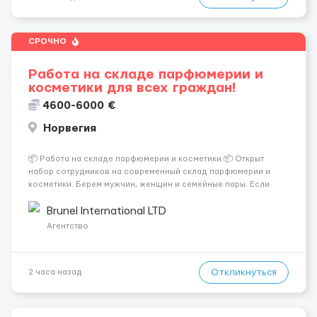
СРОЧНО
Работа на складе парфюмерии и
косметики для всех граждан!
4600-6000 €
Норвегия
📦 Работа на складе парфюмерии и косметики 📦 Открыт
набор сотрудников на современный склад парфюмерии и
косметики. Берем мужчин, женщин и семейные пары. Если
раньше на складе не работали — ничего страшного, всему
обучают уже после приезда. Работа не тяжелая. Нужно
Brunel International LTD
собирать заказы, сортиро...
Агентство
Откликнуться
2 часа назад