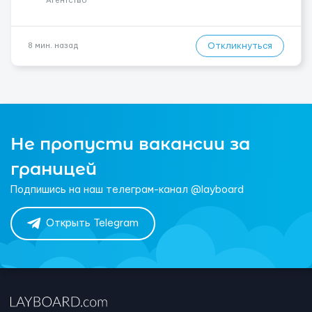
Агентство
Откликнуться
8 мин. назад
Не пропусти вакансии за
границей
Подпишись на наш телеграм-канал @layboard
Открыть Telegram