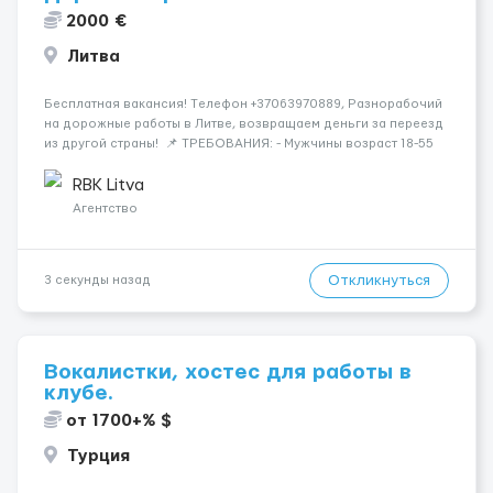
2000 €
Литва
Бесплатная вакансия! Tелефон +37063970889, Разнорабочий
на дорожные работы в Литве, возвращаем деньги за переезд
из другой страны! 📌 ТРЕБОВАНИЯ: - Мужчины возраст 18-55
лет 📆 ГРАФИК РАБОТЫ: - 5-6 дней в неделю 8-12 часов в день
💳 ОПЛАТА ТРУДА: - ставка 9 евро/час днем...
RBK Litva
Агентство
Откликнуться
3 секунды назад
Вокалистки, хостес для работы в
клубе.
от 1700+% $
Турция