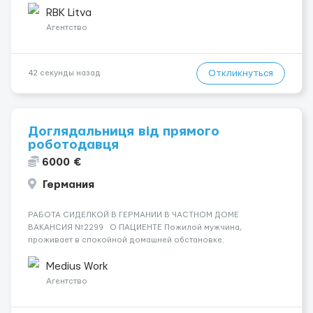
среднем 400–500 км в день. Погр...
RBK Litva
Агентство
Откликнуться
42 секунды назад
Доглядальниця від прямого
роботодавця
6000 €
Германия
РАБОТА СИДЕЛКОЙ В ГЕРМАНИИ В ЧАСТНОМ ДОМЕ
ВАКАНСИЯ №2299 О ПАЦИЕНТЕ Пожилой мужчина,
проживает в спокойной домашней обстановке.
Ориентирован, без агрессии, состояние стабильное.
СОСТОЯНИЕ И УХОД Нуждается в помощи в повседневной
Medius Work
жизни и базовом уходе. Важны спокойс...
Агентство