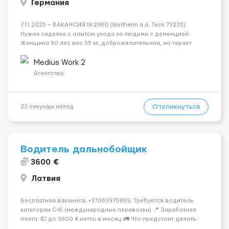
Германия
7.11.2025 — ВАКАНСИЯ №2960 (Weilheim a.d. Teck 73235)
Нужна сиделка с опытом ухода за людьми с деменцией.
Женщина 90 лет, вес 55 кг, доброжелательная, но теряет
ориентацию. Любит телевизор, спокойна, спит всю ночь.
Ходит с роллатором, частичное недержание. Курить м...
Medius Work 2
Агентство
Откликнуться
22 секунды назад
Водитель дальнобойщик
3600 €
Латвия
Бесплатная ваканися, +37063970889; Требуется водитель
категории C+E (международные перевозки) 📍 Заработная
плата: 💶 до 3600 € нетто в месяц 🚛 Что предстоит делать:
Международные перевозки на тентах и рефрижераторах. В