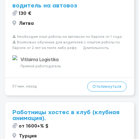
водитель на автовоз
130 €
Литва
🔺 Необходим опыт работы на автовозе по Европе от 1 года.
🔺 Возможно обучение для водителей с опытом работы по
Европе от 2 лет на тенте либо рефе. Длительность
каденции 6x3, 8x4 🔺 База в г. Таураге, выезд бусами 🔺
Работаем без еко баллов и вычетов 🔺 Машины ...
Vitlaima Logistika
Прямой работодатель
Откликнуться
57 мин. назад
Работницы хостес в клуб (клубная
анимация).
от 1600+% $
Турция