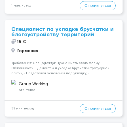
Откликнуться
1 мин. назад
Специалист по укладке брусчатки и
благоустройству территорий
15 €
Германия
Требования: Спецодежда: Нужно иметь свою форму.
Обязанности: - Демонтаж и укладка брусчатки, тротуарной
плитки; - Подготовка основания под укладку; -
Благоустройство территории вокруг объекта. Будет
преимуществом: - Кладка кирпича и камня; - Опыт управления
Group Working
мини-экскаватором /...
Агентство
Откликнуться
39 мин. назад