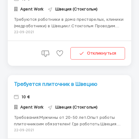
Agent Work
Швеция (Стокгольм)
Требуются работники в дома престарелых, клиники
(медработники) в Швеции.г.Стокгольм Проводим
набор персонала в дома престарелых, клиники.
22-09-2021
Вакансии: - уход за пожилыми людьми в домах
престарелых либо за пациентами в клиниках -
медсестры - помощник медсестры Работа 8-1...
Откликнуться
Требуется плиточник в Швецию
10 €
Agent Work
Швеция (Стокгольм)
Требования:Мужчины от 20-50 лет.Опыт работы
плиточникоим обязателен! Где работать:Швеция
город по распределению.(объектов много) Условия
22-09-2021
работы:Рабочий день 8-10 часов 5 дней в