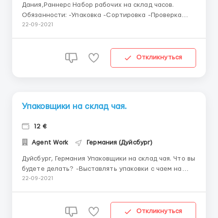
Дания,Раннерс Набор рабочих на склад часов.
Обязанности: -Упаковка -Сортировка -Проверка
продукции на брак Опыт работы: -Без опыта работы
22-09-2021
Знания языка желательно,но не обязательно
Заработная плата:8 евро/час. Минимальная от 1600
евро/месяц нетто График работы: Пн-Пт 9:00-19:00
Откликнуться
Жилье пр...
Упаковщики на склад чая.
12 €
Agent Work
Германия (Дуйсбург)
Дуйсбург, Германия Упаковщики на склад чая. Что вы
будете делать? -Выставлять упаковки с чаем на
дисплей - Проводить визуальный осмотр и выявлять
22-09-2021
наличие брака -Работать со сканером и заносить
данные в компьютер Требования: -Польская рабочая
виза -Мужчины -В...
Откликнуться