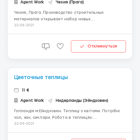
Agent Work
Чехия (Прага)
Чехия, Прага. Производство строительных
материалов открывает набор новых
работников.Мужчины до 55 лет. Требуются
22-09-2021
работники на такие должности как: Упаковщики 7€
Сортировщики 6.7€ Маркировщики 7€ Грузчики 8€
Рабочий день с 8:00-20:00. С Понедельника по ...
Откликнуться
Цветочные теплицы
11 €
Agent Work
Нидерланды (Эйндховен)
Голландія м.Ейндховен. Теплиці з квітами. Потрібні
чол, жін, сім.пари. Робота в теплицях:
посадка,вирощування,доглядання,підрізання та все
22-09-2021
що пов'язано з вирощуванням квітів. Оплата праці
11,50€ год. (Для жінок) та 11 -12€ год (для чоловіків).