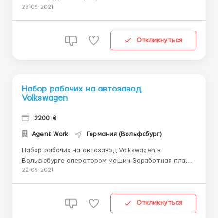
выполнение поставленных задач,опыт работы .
23-09-2021
Мужчины до 60 лет. График работы по 5 дней в
неделю по 8 часов(возможны пе...
Откликнуться
Набор рабочих на автозавод
Volkswagen
2200 €
Agent Work
Германия (Вольфсбург)
Набор рабочих на автозавод Volkswagen в
Вольфсбурге оператором машин Заработная плата
за месяц: 2200 Заработная плата за час 12.5€
22-09-2021
Занятость: полная Знание языка: не обязательно
Проживание: бесплатно,Оплата за коммунальные
услуги за свой счёт. Информация: Требуются
Откликнуться
мужчины, женщины,...