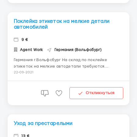
Поклейка этикеток на мелкие детали
автомобилей
9 €
Agent Work
Германия (Вольфсбург)
Германия г.Вольфсбург На склад по поклейке
этикеток на мелкие автодетали требуются
разнорабочие. Прием на работу по любым
22-09-2021
документам( биометрия, польская виза) Работа
заключается: Поклейка этикеток на мелкие детали
автомобилей. Работа не тяжелая, монотонная.
Откликнуться
Требуются : м...
Уход за престарелыми
13 €