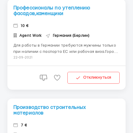
Профессионалы по утеплению
фасадов,каменщики
10 €
Agent Work
Германия (Берлин)
Для работы в Германии требуются мужчины только
при наличии с паспорта ЕС или рабочая виза.Город
по распределению. *Профессионалы по утеплению
22-09-2021
фасадов (пенопласт +сетка +шпаклевка +
штукатурка+ покраска). -Заработная плата от 10€ в
час нетто, *(Klinkermaurer) каменщики
Откликнуться
профессионал...
Производство строительных
материалов
7 €