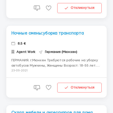
конвейерная лента. для мужчин: погрузка на палеты
и работа на каре. График работы: 5-...
Откликнуться
Ночные смены:уборка транспорта
8.5 €
Agent Work
Германия (Мюнхен)
ГЕРМАНИЯ. г.Мюнхен Требуются рабочие на уборку
автобусов Мужчины, Женщины Возраст: 18-55 лет.
ОБЯЗАННОСТИ: • ручная работа по уборке трамваев
23-09-2021
и автобусов • задачи выполняются
преимущественно в ночную смену на автобусном
депо • работодатель обеспечивает химическими
Откликнуться
ве...
Склад мебели и аксессуаров для дома