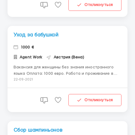
Працюють 10год, субота до обіду, неді...
Откликнуться
Уход за бабушкой
1000 €
Agent Work
Австрия (Вена)
Вакансия для женщины без знания иностранного
языка Оплата: 1000 евро. Работа и проживание в
русскоязычной семье. Город: Вена Нужна помощница
22-09-2021
по дому. Круг обязанностей: приготовление и
подача пищи, помощь по уходу за мамой хозяйки,
уборка по дому. Мама ходит самостоятельно.
Откликнуться
Работа в пригороде В...
Сбор шампиньонов