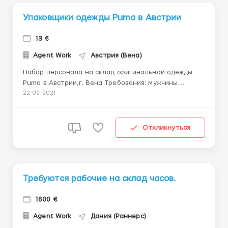
Упаковщики одежды Puma в Австрии
13 €
Agent Work
Австрия (Вена)
Набор персонала на склад оригинальной одежды
Puma в Австрии,г. Вена Требования: мужчины
женщины и семейные пары от 18 до 60 лет, можно
22-09-2021
без опыта работы, навыков (обучаем) и знания
языка, желание зарабатывать и развиваться,
порядочность и без вредных привычек Обязанност...
Откликнуться
Требуются рабочие на склад часов.
1600 €
Agent Work
Дания (Раннерс)