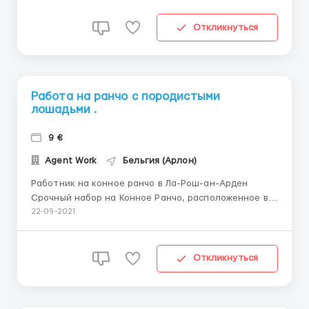
неделю.Оплата:10€/час нетто.Работодатель
предоставляет жильё,Комунальные услуги и
Откликнуться
питание за ваш счёт. ...
Работа на ранчо с породистыми
лошадьми .
9 €
Agent Work
Бельгия (Арлон)
Работник на конное ранчо в Ла-Рош-ан-Арден
Срочный набор на Конное Ранчо, расположенное в
живописном уголке Бельгии ,пригород Ла-Рош-ан-
22-09-2021
Арден Требуются мужчины, женщины, семейные
пары возрастом до 60 лет. Работа на ранчо с
породистыми лошадьми . Место работы: на север...
Откликнуться