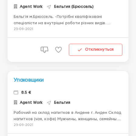
Agent Work
Бельгия (Брюссель)
Бельгія м.Брюссель. -Потрібні кваліфіковані
спеціалісти на внутрішні роботи різних видів.
(шпаклівка, штукатурки, гіпсокартон, плиточнки і
23-09-2021
тд...) -Оплата праці:10€ за одну годину. -Житло
надається. Документи: 1) паспорти ЄС 2)Польські
візи 3)Можливо по біометрії ...
Откликнуться
Упаковщики
8.5 €
Agent Work
Бельгия
Рабочий на склад напитков в Андене г. Анден Склад
напитков (чая, кофе) Мужчины, женщины, семейные
пары до 55 лет Должностные обязанности: для
23-09-2021
женщин: упаковка и стикеровка товара,