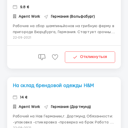
9.8 €
Agent Work
Германия (Вольфсбург)
Рабочие на сбор шампиньйонов на грибную ферму в
пригороде Вюрцбурга, Германия. Стартует срочный
набор: мужчины, женщины, семейные пары
22-09-2021
приветствуются возрастом от 18 до 58 лет о/р
будет преимуществом знание языка не требуется
Обязанности заключаются в: срез соз...
Откликнуться
На склад брендовой одежды H&M
14 €
Agent Work
Германия (Дортмунд)
Рабочий на Нав Германии,г. Дортмунд Обязанности:
-упаковка -стикеровка -проверка на брак Работа не
22-09-2021