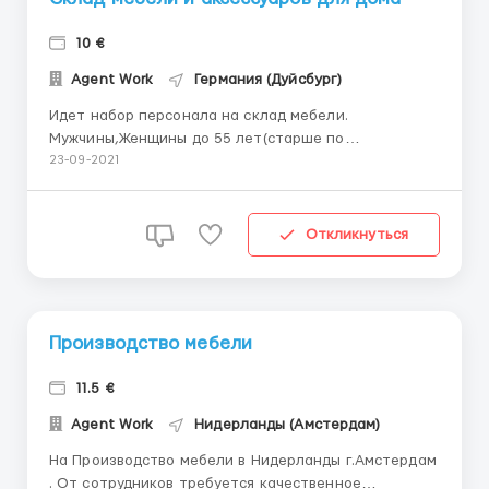
10 €
Agent Work
Германия (Дуйсбург)
Идет набор персонала на склад мебели.
Мужчины,Женщины до 55 лет(старше по
согласованию). Обязанности: -Заказ мебели и
23-09-2021
аксессуаров для дома с помощью портативного
сканера. -Подготовка поставок товаров; -Упа...
Откликнуться
Производство мебели
11.5 €
Agent Work
Нидерланды (Амстердам)
На Производство мебели в Нидерланды г.Амстердам
. От сотрудников требуется качественное