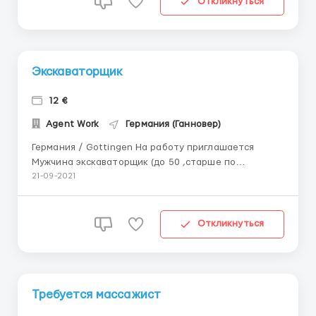
Откликнуться
оплачиваете сам...
Экскаваторщик
12 €
Agent Work
Германия (Ганновер)
Германия / Gottingen На работу приглашается
Мужчина экскаваторщик (до 50 ,старше по
согласованию)Обязательно с опытом работы
21-09-2021
(желательно подтверждённым)! Заработная плата:12
евро/час График:8-9 часов в день / Воскресенье
выходной / в субботу неполный рабочий день
Откликнуться
Жилье:150-250 евро/меся...
Требуется массажист