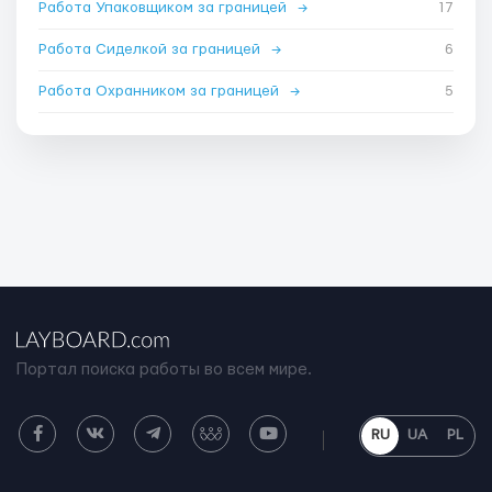
Работа Упаковщиком за границей
→
17
Работа Сиделкой за границей
→
6
Работа Охранником за границей
→
5
Портал поиска работы во всем мире.
RU
UA
PL