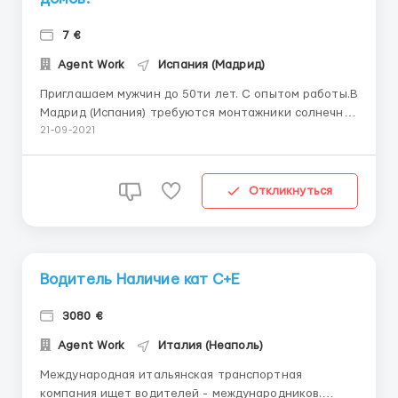
7 €
Agent Work
Испания (Мадрид)
Приглашаем мужчин до 50ти лет. С опытом работы.В
Мадрид (Испания) требуются монтажники солнечных
панелей. В обязанности входит монтаж солнечных
21-09-2021
панелей на крышах домов. Ставка: От 7 нетто
-после испыт.срока 13 €/час брутто (7€
испытательный срок (1.5 недели), - график ра...
Откликнуться
Водитель Наличие кат С+Е
3080 €
Agent Work
Италия (Неаполь)
Международная итальянская транспортная
компания ищет водителей - международников.