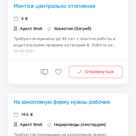
Монтаж центрально отопления
5 €
Agent Work
Хорватия (Загреб)
Требуются мужчины до 40 лет с опытом работы и
водительскими правами категории В. Работа на
разных объектах по всей Хорватии. Ставка
20-09-2021
начальная – 5 евро/час, от 200 часов в месяц.
Работодатель бесплатно предоставляет
проживание, инструменты, спецодежду. Работа по
Откликнуться
самостоятельному выполнению ин...
На конопляную ферму нужны рабочие
14.6 €
Agent Work
Нидерланды (Амстердам)
Требуются помощники на конопляную ферму