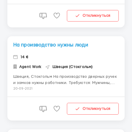
универсалы на внутреннюю отделку. Мы делаем
небольшие двухэтажные домики по 80 квадратов по
модульной технологии построения (вся работа
Откликнуться
будет выполняться вн...
На производство нужны люди
14 €
Agent Work
Швеция (Стокгольм)
Швеция, Стокгольм На производство дверных ручек
и замков нужны работники. Требуются: Мужчины,
женщины,сем.пары от 19 до 56 лет . Обязанности:
20-09-2021
Упаковка Сортировка Комплектовка Упаковка
Оплата:14 евро в час. Время работы: ...
Откликнуться