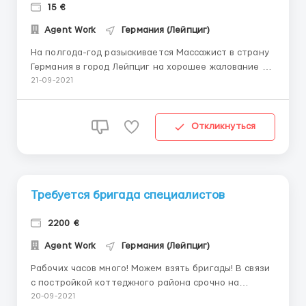
15 €
Agent Work
Германия (Лейпциг)
На полгода-год разыскивается Массажист в страну
Германия в город Лейпциг на хорошее жалование от
15/час €(брутто)выплата один или два раза в месяц,
21-09-2021
(по договорённости)набираем на специализацию
квалифицированный работник, знание английского
будет Вашим преимуществом опыт от 1 года
Откликнуться
обязателен!Усл...
Требуется бригада специалистов
2200 €
Agent Work
Германия (Лейпциг)
Рабочих часов много! Можем взять бригады! В связи
с постройкой коттеджного района срочно на
предприятие (завод), требуются отделочники-
20-09-2021