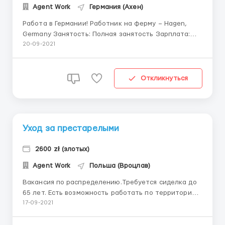
Agent Work
Германия (Ахен)
Работа в Германии! Работник на ферму – Hagen,
Germany Занятость: Полная занятость Зарплата:
1200€ - 1700€ Место работы: Хаген, Германия На
20-09-2021
ферму т ребуется работник на сельское хозяйство в
Германию. Обязаности: уход и доение коров. Работа
тяжелая Зарплата: 1200-1...
Откликнуться
Уход за престарелыми
2600 zł (злотых)
Agent Work
Польша (Вроцлав)
Вакансия по распределению.Требуется сиделка до
65 лет. Есть возможность работать по территории
всей Польши, работа в семьях, уход за пожилыми,
17-09-2021
ходячими женщинами. Обязанности: - Поездка за
продуктами - Уход за членами семьи - Уборка -