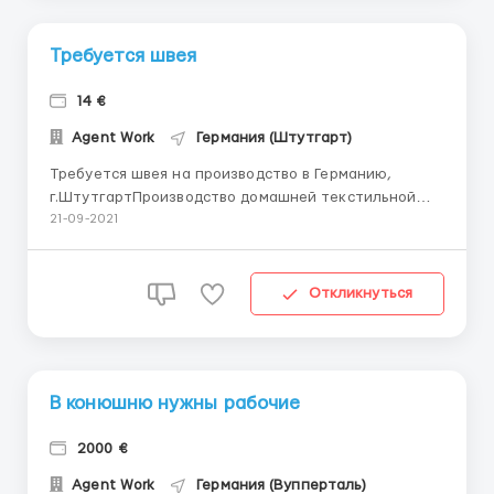
Требуется швея
14 €
Agent Work
Германия (Штутгарт)
Требуется швея на производство в Германию,
г.ШтутгартПроизводство домашней текстильной
продукции. Компания в основном занимается
21-09-2021
производством товаров для домашнего текстиля,
таких как одеяла и подушки. Помимо одеял и
подушек, производятся и другие товары, такие как
Откликнуться
спальные мешки, покрывала и намат...
В конюшню нужны рабочие
2000 €
Agent Work
Германия (Вупперталь)