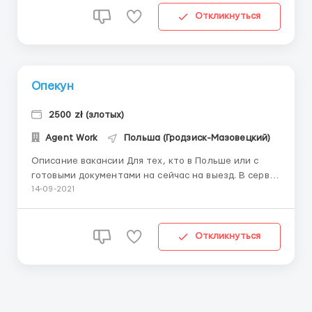
Выполнение мелких поручений Условия: -
Откликнуться
Своевременные и ста...
Опекун
2500 zł (злотых)
Agent Work
Польша (Гродзиск-Мазовецкий)
Описание вакансии Для тех, кто в Польше или с
готовыми документами на сейчас на выезд. В сервис
по уходу за престарелыми людьми требуется
14-09-2021
сиделка для работы в дома престарелых в городе
Кобылки (15 км от Варшавы) Мазовецкое воевудство .
Требуется 1 опекунка с опытом по уходу за людьми
Откликнуться
преклонног...