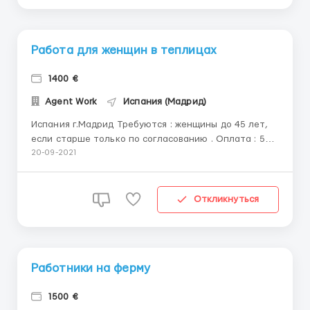
Работа для женщин в теплицах
1400 €
Agent Work
Испания (Мадрид)
Испания г.Мадрид Требуются : женщины до 45 лет,
если старше только по согласованию . Оплата : 5
евро/час, 1400 евро/месяц График : работа по 11-12
20-09-2021
по часов/день, с пн-сб Жилье : предоставляется
бесплатное , условия хорошие со всеми удобствами,
в комнате проживают по 2-3 человека.Кому...
Откликнуться
Работники на ферму
1500 €