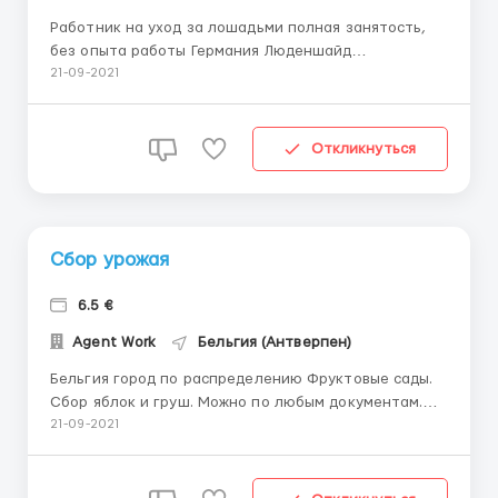
Работник на уход за лошадьми полная занятость,
без опыта работы Германия Люденшайд
Должностные обязанности: Уход за лошадьми и
21-09-2021
кормление Мониторинг здоровья животных
Требования: Мужчины, Женщины, Семейные пары
Возраст до 55лет Услови...
Откликнуться
Сбор урожая
6.5 €
Agent Work
Бельгия (Антверпен)
Бельгия город по распределению Фруктовые сады.
Сбор яблок и груш. Можно по любым документам.
Нужны мужчины, женщины, семейные пары. Оплата
21-09-2021
труда: 6,50 евро в час (возможна работа на аккорд),
рабочий день с 8.00 до 18.00.Проживание
предоставляется бесплатно.Комунальные услуги