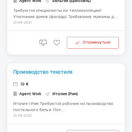
Agent Work
Бельгия (Брюссель)
Требуются специалисты на теплоизоляцию!
Утепление домов (фасады) Требования: мужчины до
65 лет с опытом работы минимум 2 года документы:
21-09-2021
польская рабочая виза Оплата по метражу от 27
евро за м2! Повышение в процессе работы.
Возможен аванс после 15 отработанных рабочих
Откликнуться
дней. Г...
Производство текстиля
10 €
Agent Work
Италия (Рим)
Италия г.Рим Требуются рабочие на производство
постельного белья. Пол:
Мужчины,Женщины,Семейные пары. Возраст: 20-60
21-09-2021
лет Опыт работы: без опыта работы. Обязанности:
Работа заключается в Упаковка