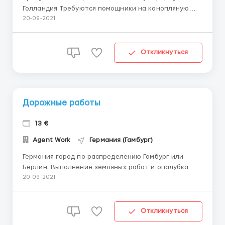
Голландия Требуются помощники на конопляную
ферму в теплицах Мужчины, женщины, семейные
20-09-2021
пары. Местоположение: Нидерланды Амстердам
обязанности: фасовка, упаковка, погрузка в
грузовую машину, уход за растениями Возрастные
Откликнуться
ограничения: до 50 лет. Ставка 14.6 ...
Дорожные работы
13 €
Agent Work
Германия (Гамбург)
Германия город по распределению Гамбург или
Берлин. Выполнение земляных работ и опалубка
котлованов. Засыпка и уплотнение грунтовых масс
20-09-2021
Создание набережных Осуществление открытого
осушения поверхностных, стратифицированных и
подземных вод. Устройство дренажа проезжей
Откликнуться
части ...