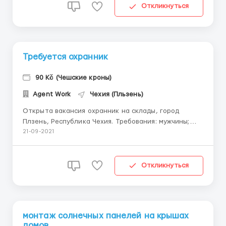
продукции,сортировка,сбор заказов . Контроль
Откликнуться
качества Рабочие условия...
Требуется охранник
90 Kč (Чешские кроны)
Agent Work
Чехия (Пльзень)
Открыта вакансия охранник на склады, город
Плзень, Республика Чехия. Требования: мужчины;
возраст до 50 лет; внимательность;
21-09-2021
ответственность к своей работе; отсутствие
вредных привычек. Условия работы: оплата труда 90
крон/час, если хорошо работаете со второ...
Откликнуться
монтаж солнечных панелей на крышах
домов.