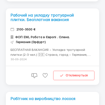
Рабочий на укладку тротуарной
плитки. Бесплатная вакансия
2100-3500 €
ФОП EWL Робота в Європі . Олена.
Германия (Эрфурт)
БЕСПЛАТНАЯ ВАКАНСИЯ – Укладка тротуарной
плитки (2-3 чел.) 🇩🇪 Страна, город – Германия,
Эрфурт и окрестности. 💶 Заработная плата – от
30-09-2024
10€/час (от 2100€/мес). Зависит от количества
отработанных часов. 🕐 График работы: Пн.-Пт. (8-9
час/день), Сб. - по желанию 5-6 ча...
Откликнуться
Робітник на виробництво лосося