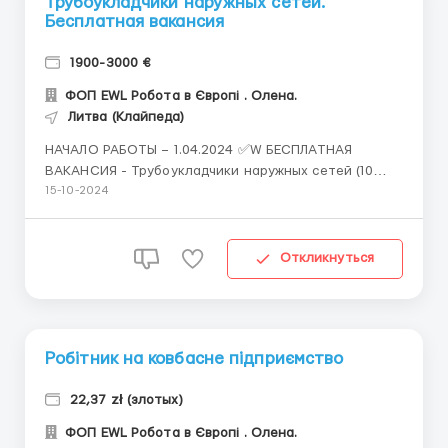
Трубоукладчики наружных сетей.
Бесплатная вакансия
1900-3000 €
ФОП EWL Робота в Європі . Олена.
Литва (Клайпеда)
НАЧАЛО РАБОТЫ – 1.04.2024 ✅W БЕСПЛАТНАЯ
ВАКАНСИЯ - Трубоукладчики наружных сетей (10
чел.) 🇱🇹Страна, город – Литва, Клайпеда. 💶
15-10-2024
Заработная плата – от 8€/час (от 1900 €/мес) 🕐
График работы: Пн.-Пт. (от 10 час/день), Сб. (6-8
час/день) 🏘 Жильё – 150&eur...
Откликнуться
Робітник на ковбасне підприємство
22,37 zł (злотых)
ФОП EWL Робота в Європі . Олена.