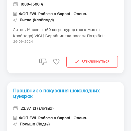
1000-1500 €
ФОП EWL Робота в Європі . Олена.
Литва (Клайпеда)
Литва, Maceniai (60 км до курортного мыста
Клайпеда) VICI | Виробництво лосося Потрібні :
Чоловіки Жінки Пари до 60 р Заробітня плата від
26-09-2024
1000 євро нетто і вище. ...
Откликнуться
Працівник з пакування шоколадних
цукерок
22,37 zł (злотых)
ФОП EWL Робота в Європі . Олена.
Польша (Лодзь)