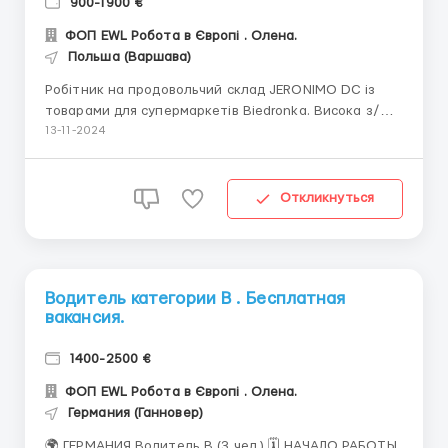
900-1900 €
ФОП EWL Робота в Європі . Олена.
Польша (Варшава)
Робітник на продовольчий склад JERONIMO DC із
товарами для супермаркетів Biedronka. Висока з/
плата. Безкоштовне працевлаштування. Локалізація:
13-11-2024
різні локалізації в різних регіонах Польщі: Gorzów
Wielkopolski , Grudziądz, KOSZALIN , SKARBIMIERZ
,Parzniew, LUBIN, Гданськ, Modlniczk...
Откликнуться
Водитель категории В . Бесплатная
вакансия.
1400-2500 €
ФОП EWL Робота в Європі . Олена.
Германия (Ганновер)
🌍 ГЕРМАНИЯ Водитель В (3 чел.) 🗓 НАЧАЛО РАБОТЫ