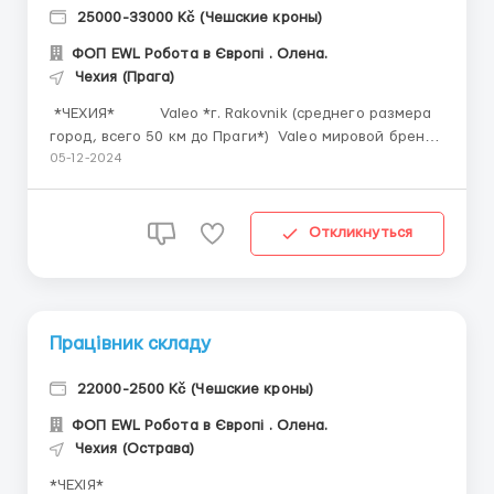
25000-33000 Kč (Чешские кроны)
ФОП EWL Робота в Європі . Олена.
Чехия (Прага)
*ЧЕХИЯ* Valeo *г. Rakovnik (среднего размера
город, всего 50 км до Праги*) Valeo мировой бренд
со сферы автомотив, который производит
05-12-2024
автомобильные кондиционеры, панели управления и
датчики. Требуются: *женщины, мужчины до 50
лет*. При...
Откликнуться
Працівник складу
22000-2500 Kč (Чешские кроны)
ФОП EWL Робота в Європі . Олена.
Чехия (Острава)
*ЧЕХІЯ*