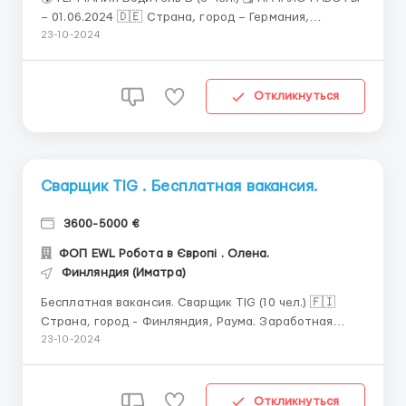
– 01.06.2024 🇩🇪 Страна, город – Германия,
Ганновер. 💶 Заработная плата – от 1400€/мес
23-10-2024
нетто 🕚 График работы: Пн.-Пт. (до 6 час/день).
Количество часов может быть меньше (зависит от
скорости выполнения маршрута). 🏘 Жильё &n...
Откликнуться
Сварщик TIG . Бесплатная вакансия.
3600-5000 €
ФОП EWL Робота в Європі . Олена.
Финляндия (Иматра)
Бесплатная вакансия. Сварщик TIG (10 чел.) 🇫🇮
Страна, город - Финляндия, Раума. Заработная
плата – 14-15€/час - зависит от наличия
23-10-2024
сертификата. От 3600€/мес. График работы: Пн.-Пт.
(10 час/день), Сб. (6 час/день). 240 час/мес. Жильё –
Бесплатно (квартира/дом, по 2 чел. в комн...
Откликнуться