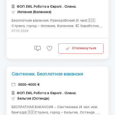
ФОП EWL Робота в Європі . Олена.
Испания (Валенсия)
Бесплатная вакансия. Разнорабочий (5 чел) 🇪🇸
Страна, город – Испания, Валенсия. 💶 Заработная
плата - 50-80€/день - зависит от качества
07-10-2024
выполненных работ, первый месяц - 50€/день. 1200-
1500€/мес. 🕚 График работы: Пн.-Сб. (8:00-18:00), 1
час обеда/день. 🏘 Жильё –...
Откликнуться
Сантехник. Бесплатная вакансия
3000-4000 €
ФОП EWL Робота в Європі . Олена.
Бельгия (Остенде)
БЕСПЛАТНАЯ ВАКАНСИЯ – Сантехники (4 чел. или
бригада) 🇧🇪Страна, город – Бельгия, Остенде. 💶