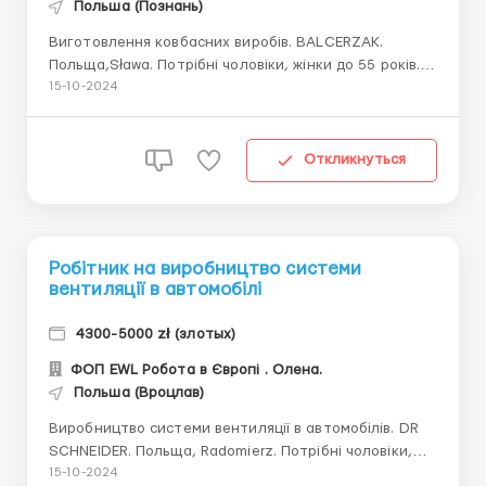
Польша (Познань)
Виготовлення ковбасних виробів. BALCERZAK.
Польща,Sława. Потрібні чоловіки, жінки до 55 років.
Заробітня плата: 22,37 зл нетто. Обов'язки -
15-10-2024
упаковка певної кількості ковбас або шинок -
накладання в ємності фаршу та його зважування -
складування готової продукції в ящики - поклейка
Откликнуться
етикеток на уп...
Робітник на виробництво системи
вентиляції в автомобілі
4300-5000 zł (злотых)
ФОП EWL Робота в Європі . Олена.
Польша (Вроцлав)
Виробництво системи вентиляції в автомобілів. DR
SCHNEIDER. Польща, Radomierz. Потрібні чоловіки,
жінки, пари до 50 р. Заробітня плата: 4 300 зл
15-10-2024