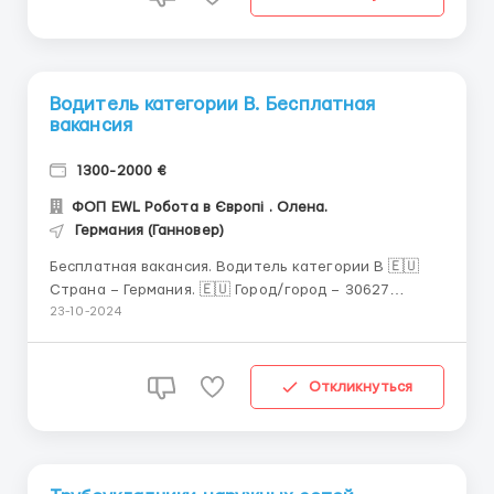
Водитель категории В. Бесплатная
вакансия
1300-2000 €
ФОП EWL Робота в Європі . Олена.
Германия (Ганновер)
Бесплатная вакансия. Водитель категории В 🇪🇺
Страна – Германия. 🇪🇺 Город/город – 30627
Hannover Зарплата месячная - от 1300е - до 2000е
23-10-2024
чистыми на руки График работы – Пн-Пт
Ориентировочно 6 часов в день Документы – виза,
карта побыта, ВНЖ, паспорт ЕС Опыт работы &n...
Откликнуться