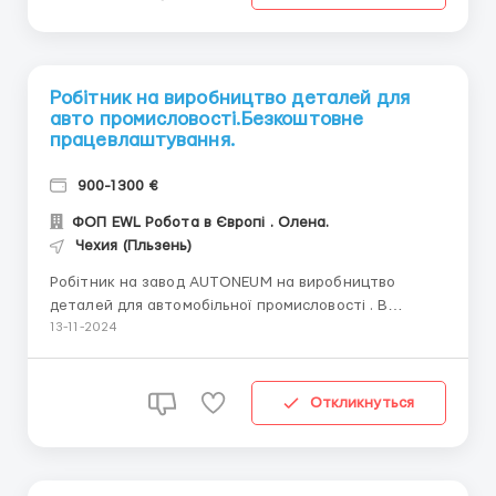
Робітник на виробництво деталей для
авто промисловості.Безкоштовне
працевлаштування.
900-1300 €
ФОП EWL Робота в Європі . Олена.
Чехия (Пльзень)
Робітник на завод AUTONEUM на виробництво
деталей для автомобільної промисловості . В
основному це шумоізоляція, килимове покриття,
13-11-2024
пластикові деталі та піноізоляція. Завод співпрацює
зі світовими виробниками автомобілів, такими як
BMW, Ford, Opel, Volvo, Suzuki, VW, Skoda Auto та
Откликнуться
багатьма іншими. З...