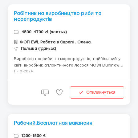
Робітник на виробництво риби та
морепродуктів
4500-4700 zł (злотых)
ФОП EWL Робота в Європі . Олена.
Польша (Гданьск)
Виробництво риби та морепродуктів, найбільший у
світі виробник атлантичного лосося.MOWI Duninowo.
Польща,Duninowo. Потрібні чоловіки, жінки, пари до
11-10-2024
60 років. Ставка для кандидата за місяць з
врахованими додатковими доплатами -близько
4500-4700 зл. нетто. - Передбачено доплату за нічні
Откликнуться
зміни &ndash...
Рабочий.Бесплатная вакансия
1200-1500 €