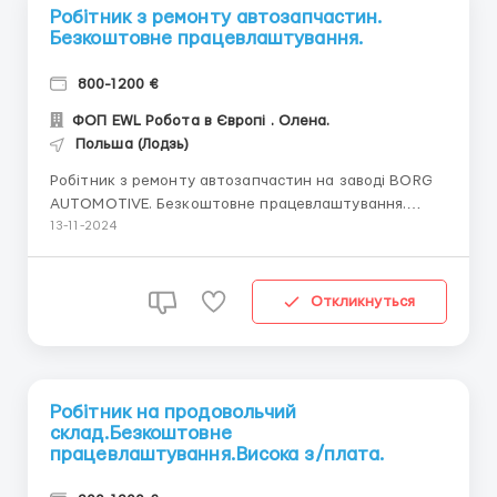
Робітник з ремонту автозапчастин.
Безкоштовне працевлаштування.
800-1200 €
ФОП EWL Робота в Європі . Олена.
Польша (Лодзь)
Робітник з ремонту автозапчастин на заводі BORG
AUTOMOTIVE. Безкоштовне працевлаштування.
Висока з/плата. Локація:Польща,Zduńska Wola
13-11-2024
(регион Лодзь). Заробітня плата: 20.00 злотих
нетто. Обов'язки: промивання частин -працівники
укладають частини у спеціальне миття, після чого
Откликнуться
витягуют...
Робітник на продовольчий
склад.Безкоштовне
працевлаштування.Висока з/плата.