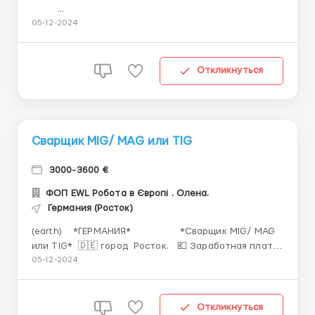
...
05-12-2024
Откликнуться
Сварщик MIG/ MAG или TIG
3000-3600 €
ФОП EWL Робота в Європі . Олена.
Германия (Росток)
(earth) *ГЕРМАНИЯ* *Сварщик MIG/ MAG
или TIG* 🇩🇪 город Росток. 💶 Заработная плата
– 14-16€/час (3000-3600€/мес.) - зависит от
05-12-2024
квалификации. 🕐 График работы: Пн.-Пт. (6:00-
16:00), Сб. - по д...
Откликнуться