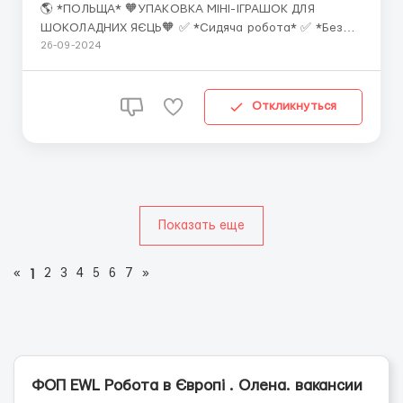
🌎 *ПОЛЬЩА* 🧡УПАКОВКА МІНІ-ІГРАШОК ДЛЯ
ШОКОЛАДНИХ ЯЄЦЬ🧡 ✅ *Сидяча робота* ✅ *Без
нічних змін* ✅Беремо *пари та жінок до 50р* Global
26-09-2024
employment - па...
Откликнуться
Показать еще
«
2
3
4
5
6
7
»
1
ФОП EWL Робота в Європі . Олена. вакансии