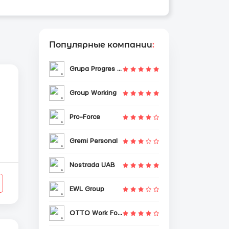
Популярные компании
:
Grupa Progres Sp. z o.o.
Group Working
Pro-Force
Gremi Personal
Nostrada UAB
EWL Group
OTTO Work Force