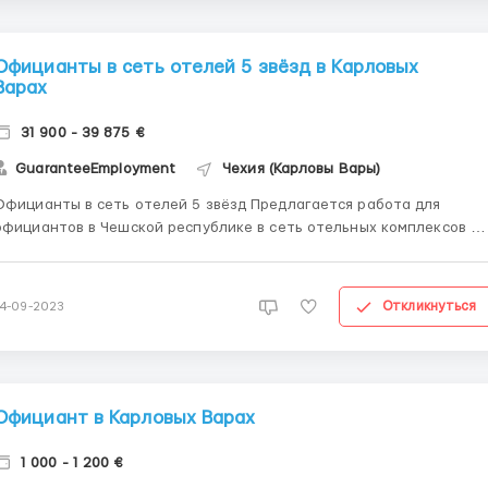
Официанты в сеть отелей 5 звёзд в Карловых
Варах
31 900 - 39 875 €
GuaranteeEmployment
Чехия (Карловы Вары)
фицианты в сеть отелей 5 звёзд Предлагается работа для
официантов в Чешской республике в сеть отельных комплексов 5
есто работы: сеть отелей «Империал Спа Резорт», «Спа
отель Дровак», «Гранд Хотел Папп»! Города Чехии: Карловые Вары,
Марианские Л...
Откликнуться
14-09-2023
Официант в Карловых Варах
1 000 - 1 200 €