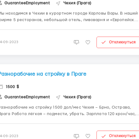
GuaranteeEmployment
Чехия (Прага)
Мы находимся в Чехии в курортном городе Карловы Вары. В нашей
фирме 5 ресторанов, небольшой отель, пивоварня и «Европейски
центр натуральных пивных ванн» с двумя филиалами. Опыт работы
года. Знание разговорного английского языка. От 18 до 45 лет.
мужчины, женщины, также пр...
Откликнуться
14-09-2023
Разнорабочие на стройку в Праге
1500 $
GuaranteeEmployment
Чехия (Прага)
Разнорабочие на стройку 1500 дол/мес Чехия – Брно, Острава,
бота лёгкая – подмести, убрать. Зарплата 120 крон/час,
0-12 рабочих часов в день, 6 дней в неделю. Жильё - 3500-4000
 Помогаем в оформлении документов на визу. Детали у
WhatsApp +7 978 966-24-80 ...
Откликнуться
14-09-2023