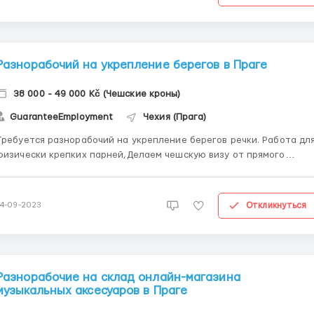
Разнорабочий на укрепление берегов в Праге
38 000 - 49 000 Kč (Чешские кроны)
GuaranteeEmployment
Чехия (Прага)
Требуется разнорабочий на укрепление берегов речки. Работа дл
физически крепких парней,Делаем чешскую визу от прямого
аботодателя и забираем по ней. Оплата: старт почасовка
170крон /250 часов, жильё бесплатно крон/час.,10 час/день, 6 дне
в неделю.Если сделка , (для физически крепких)до1200 евр...
Откликнуться
14-09-2023
Разнорабочие на склад онлайн-магазина
музыкальных аксесуаров в Праге