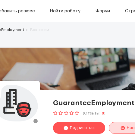
обавить резюме
Найти работу
Форум
Стр
eEmployment
Вакансии
GuaranteeEmployment
(Отзывы:
0
)
Подписаться
Нап