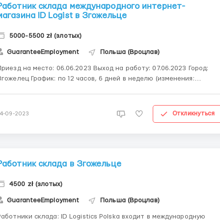
Работник склада международного интернет-
магазина ID Logist в Згожельце
5000-5500 zł (злотых)
GuaranteeEmployment
Польша (Вроцлав)
риезд на место: 06.06.2023 Выход на работу: 07.06.2023 Город:
елец График: по 12 часов, 6 дней в неделю (изменения:
евные и ночные) Обязанности: переупаковка коробок и поклейка
а них стикеров, сбор заказов. Зарплата 17,5 зл. в час на руки от
26 лет 18,41 зл в час на руки...
Откликнуться
14-09-2023
Работник склада в Згожельце
4500 zł (злотых)
GuaranteeEmployment
Польша (Вроцлав)
Работники склада: ID Logistics Polska входит в международную