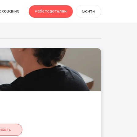
ахование
Работодателям
Войти
исать