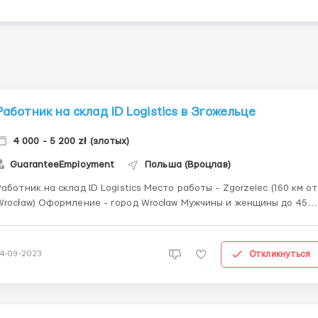
Работник на склад ID Logistics в Згожельце
4 000 - 5 200 zł (злотых)
GuaranteeEmployment
Польша (Вроцлав)
аботник на склад ID Logistics Место работы - Zgorzelec (160 км от
aw) Оформление - город Wrocław Мужчины и женщины до 45
8,50 - 23,50 zł/час netto Рабочих часов в месяц 220.
ть ночные смены. Ежемесячная стоимость проживания 400 zł
Задачи: • Разгружать ...
Откликнуться
14-09-2023