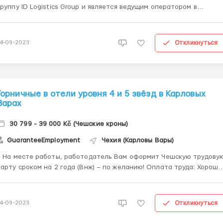
группу ID Logistics Group и является ведущим оператором в
области специализированной контрактной логистики для
розничной торговли (традиционные и специализированные
розничные сети), одежды, косметики, предметов роскоши, товаро
Откликнуться
14-09-2023
повседневн...
Горничные в отели уровня 4 и 5 звёзд в Карловых
Варах
30 799 - 39 000 Kč (Чешские кроны)
GuaranteeEmployment
Чехия (Карловы Вары)
+ На месте работы, работодатель Вам оформит Чешскую трудову
арту сроком на 2 года (Внж) – по желанию! Оплата труда: Хорошая
очасовка: 140 Kč/час нетто Зарплата в месяц: 30800 – 39000 Kč/
яц нетто + авансы + премии График: 10-часовые смены; 5-
дневные недели ...
Откликнуться
14-09-2023