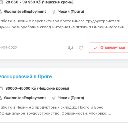
28 650 - 39 950 Kč (Чешские кроны)
GuaranteeEmployment
Чехия (Прага)
Работа в Чехии с перспективой постоянного трудоустройства!
ужны разнорабочие склад интернет–магазина Онлайн-магазин
предлагает широкий выбор качественных музыкальных
инструментов: гитары, клавишные, ударные, духовые микрофоны,
динамики, наушники, системы громкой связи, аксессуары брендо...
Откликнуться
14-09-2023
Разнорабочий в Праге
30000-45000 Kč (Чешские кроны)
GuaranteeEmployment
Чехия (Прага)
Работа в Чехии на продуктовых складах, Прага и Брно.
фициальное трудоустройство. Обязанности: упаковка,
стикерирование, сбор заказов, работа со сканером; подготовка
овара к отправке, контроль качества груза. Работа физически не