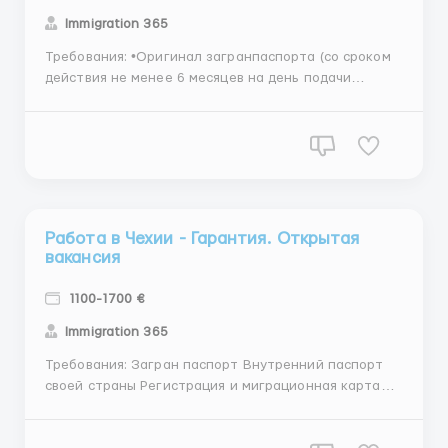
Immigration 365
Требования: •Оригинал загранпаспорта (со сроком
действия не менее 6 месяцев на день подачи
документов в консульство); •2 цветные фотографии
3,5 x 4,5 см на белом фоне; •Копия внутреннего
паспорта (1 стр.+ прописка); •Анкета; •Приглашение
от корейской компании (копия); ...
Работа в Чехии - Гарантия. Открытая
вакансия
1100-1700 €
Immigration 365
Требования: Загран паспорт Внутренний паспорт
своей страны Регистрация и миграционная карта
Наличие справки о несудимости - желательно, но не
обязательно Пол: мужчины до 55 лет • С опытом