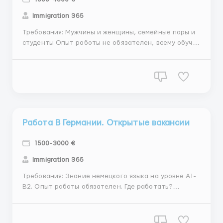
Immigration 365
Требования: Мужчины и женщины, семейные пары и
студенты Опыт работы не обязателен, всему обучат
на месте, работа не сложная Возможно
трудоустройство по биометрий или по рабочей
визе. Вежливый, трудолюбивый, не конфликтный.
Где работать? Финляндия Условия работы: 6 дней ...
Работа В Германии. Открытые вакансии
1500-3000 €
Immigration 365
Требования: Знание немецкого языка на уровне А1-
В2. Опыт работы обязателен. Где работать?
Германия Условия работы: Проживание и питание за
счёт семьи. Трансфер из аэропорта до семьи за
счёт фирмы, Медицинское страхование от фирмы. ...