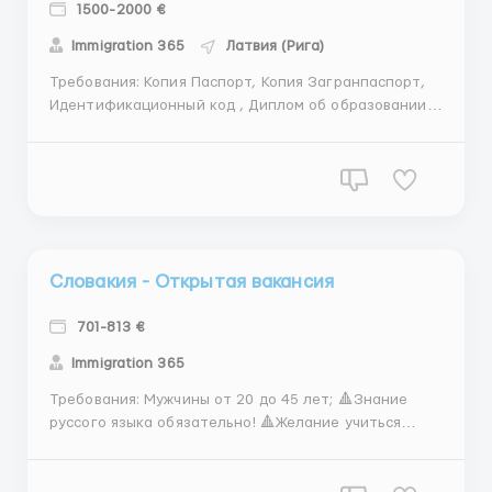
1500-2000 €
Immigration 365
Латвия (Рига)
Требования: Копия Паспорт, Копия Загранпаспорт,
Идентификационный код , Диплом об образовании:
желательно, но не обязательно Справка о
несудимости Где работать? Латвия Условия работы:
Предприятие предоставляет проживание в
служебной гостинице или спальное место в
служебной ...
Словакия - Открытая вакансия
701-813 €
Immigration 365
Требования: Мужчины от 20 до 45 лет; 🔺Знание
руссого языка обязательно! 🔺Желание учиться
новому, 🔺способность работать 🔺самостоятельно,
гибкость, 🔺техническое мышление; 🔺способность