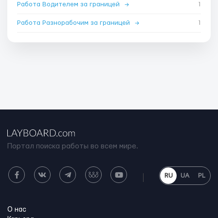
Работа Водителем за границей
→
1
Работа Разнорабочим за границей
→
1
Портал поиска работы во всем мире.
RU
UA
PL
О нас