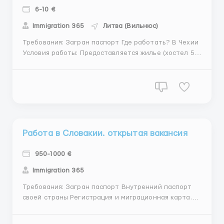
6-10 €
Immigration 365
Литва (Вильнюс)
Требования: Загран паспорт Где работать? В Чехии
Условия работы: Предоставляется жилье (хостел 5
евро/сутки, в первый месяц иметь деньги на оплату
жилья, помощь с арендой квартиры), ЗП ОТ 6-10
евро в час, все зависит от вакансии ...
Работа в Словакии. открытая вакансия
950-1000 €
Immigration 365
Требования: Загран паспорт Внутренний паспорт
своей страны Регистрация и миграционная карта.
Собеседование проходит только в Москве Где
работать? Словакия Условия работы: 2-х развое