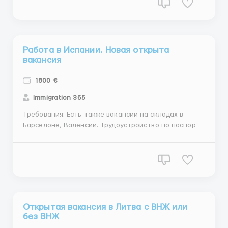
работы • ЗП от 1100-1700 евро чистыми • Делают
визу на 1 год Где работать? ...
Работа в Испании. Новая открыта
вакансия
1800 €
Immigration 365
Требования: Есть также вакансии на складах в
Барселоне, Валенсии. Трудоустройство по паспорту
ЕС или рабочей испанской визе. Принимаем также
беженцев и лиц со статусом временной защиты.
Работа по 8-10 часов, 5-6 дней в неделю.
Переработки по желанию, оплачиваются по
коэффициенту 1,5. Возраст...
Открытая вакансия в Литва с ВНЖ или
без ВНЖ