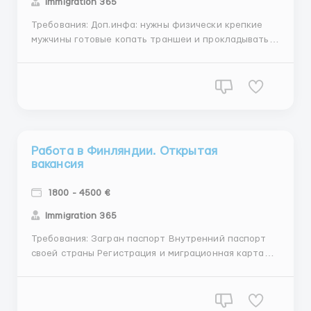
Immigration 365
Требования: Доп.инфа: нужны физически крепкие
мужчины готовые копать траншеи и прокладывать
кабель. Кандидат приезжает в Польше, г.Жешув -
Одни сутки на оформление При себе иметь 200
злот (проживание и мед осмотр) И 200-300 € (на
дорогу и питание в Бельгии до зарплаты.) Где
работать?...
Работа в Финляндии. Открытая
вакансия
1800 - 4500 €
Immigration 365
Требования: Загран паспорт Внутренний паспорт
своей страны Регистрация и миграционная карта
Наличие справки о несудимости - желательно, но не
обязательно Где работать? В Финляндии Условия
работы: Жилье предоставляется бесплатно