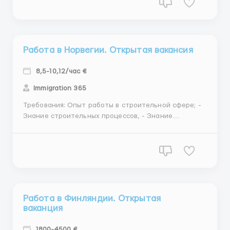
работать в монотонном режиме (и в ночные смены).
Где работать? Город Трнава (40 км.от Братиславы) ...
Работа в Норвегии. Открытая вакансия
8,5-10,12/час €
Immigration 365
Требования: Опыт работы в строительной сфере; -
Знание строительных процессов, - Знание
требований охраны труда, стандартов качества; -
Умение работать самостоятельно; - Владение
английским или норвежским языком; -Водительское
удостоверение Где работать? Норвегия Усло...
Работа в Финляндии. Открытая
ваканция
1800-4500 €