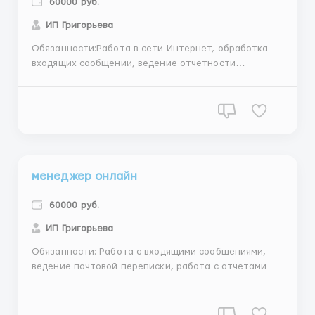
60000 руб.
ИП Григорьева
Обязанности:Работа в сети Интернет, обработка
входящих сообщений, ведение отчетности
Требования: доступ в интернет, способность к
самоорганизации, активная жизненная позиция,
знание офисных программ, ответственное
отношение к работе, от 25лет, женщины Условия:
График работы выбираете себе сами...
менеджер онлайн
60000 руб.
ИП Григорьева
Обязанности: Работа с входящими сообщениями,
ведение почтовой переписки, работа с отчетами
Требования: Уверенный пользователь ПК, умение
работать в сроки, хорошие коммуникативные
навыки, доброжелательность, внимательность,