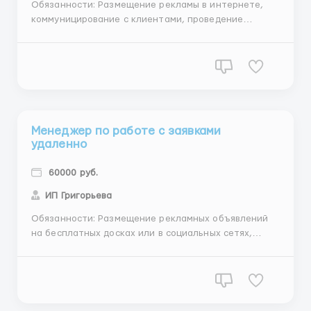
Обязанности: Размещение рекламы в интернете,
коммуницирование с клиентами, проведение
регистрационных действий Требования: наличие
интернета, знание ПК на уровне среднего
пользователя, обучаемость,женщины, от 25лет
Условия: гибкий график, можно совмещать с
работой, учебой, декретом, официальны...
Менеджер по работе с заявками
удаленно
60000 руб.
ИП Григорьева
Обязанности: Размещение рекламных объявлений
на бесплатных досках или в социальных сетях,
обработка почты, ответы на вопросы по вашим
объявлениям Требования: уверенный пользователь
ПК, доступ в Интернет, коммуникабельность,
ответственность,женщины, от 25лет Условия:
бесплатное обучение, карьер...