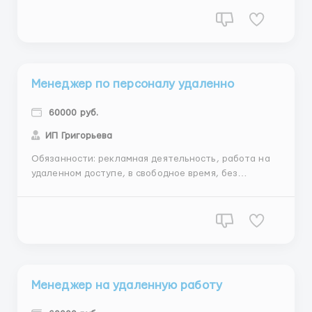
работать в сроки, хорошие коммуникативные
навыки, доброжелательность, внимательность,
самоорганизация, рассматриваем без опыта
работы,от 25лет, преимущественно ...
Менеджер по персоналу удаленно
60000 руб.
ИП Григорьева
Обязанности: рекламная деятельность, работа на
удаленном доступе, в свободное время, без
обязательных плановых показателей Требования:
Знание ПК на уровне пользователя, свободная
ориентация в Интернете, умение вести
электронную переписку, коммуникабельность,
стремление к результату, ответственнос...
Менеджер на удаленную работу