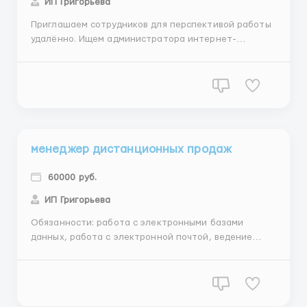
ИП Григорьева
Приглашаем сотрудников для перспективой работы
удалённо. Ищем администратора интернет-
магазина. Обучение онлайн, бесплатное.
Требования:Наличие доступа в интернет. Желание
работать. Обучаемость. Ответственность.
Обязанности:Приём заявок Консультирование
клиентов. Условия:Работа каждый де...
менеджер дистанционных продаж
60000 руб.
ИП Григорьева
Обязанности: работа с электронными базами
данных, работа с электронной почтой, ведение
отчетности Требования: наличие компьютера,
ориентированность в интернет и социальных сетях,
умение писать короткие тексты, работать в
команде,женщины, от 25лет Условия: График