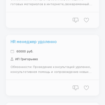
готовых материалов в интернете,своевременный
выход в интернет Требования: Грамотность,
обучаемость, умение общаться с людьми,женщины,
от 25лет Условия: Без продаж и вложений,
бесплатное обучение, доход с первых дней Заявки и
вопросы по работе прин...
HR менеджер удаленно
60000 руб.
ИП Григорьева
Обязанности: Проведение консультаций удаленно,
консультативная помощь и сопровождение новых
партнеров Требования: Наличие ПК/ноутбука/
смартфона, стабильный доступ в интернет,
обучаемость, целеустремленность,
ответственность,женщины, от 25лет Условия:
дружный коллектив, график свободный, которы...