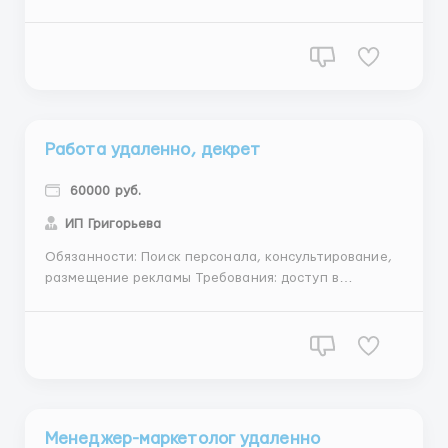
регистрационных действий Требования: доступ в
интернет с любого устройства (смартфон, ПК,
планшет) и ваше желание работать и
зарабатывать,женщины, от 25лет Условия: График
работы свободный(3-4 часа в день), бесплатно...
Работа удаленно, декрет
60000 руб.
ИП Григорьева
Обязанности: Поиск персонала, консультирование,
размещение рекламы Требования: доступ в
интернет, способность к самоорганизации,
активная жизненная позиция, знание офисных
программ, ответственное отношение к работе, от
25 лет, женщины Условия: Свободный график,
частичная занятость Заявки ...
Менеджер-маркетолог удаленно