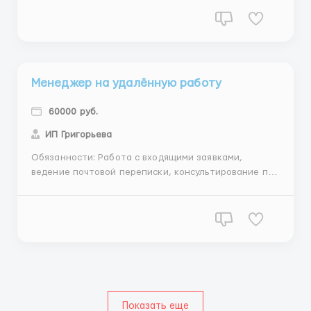
Требования: доступ в интернет, грамотная устная и
письменная речь, способность к самоорганизации,
уверенный пользователь ПК и интернета, активная
жизненная позиция, знание офис...
Менеджер на удалённую работу
60000 руб.
ИП Григорьева
Обязанности: Работа с входящими заявками,
ведение почтовой переписки, консультирование по
возникающим вопросам Требования: Наличие ПК и
навыки работы на уровне пользователя, знание
офисных программ, активный пользователь ПК, сети
интернет, социальных сетей, желание работать и
зарабатывать,от 25ле...
Показать еще