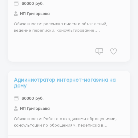
60000 руб.
ИП Григорьева
Обязанности: рассылка писем и объявлений,
ведение переписки, консультирование,
собеседования Требования: Грамотность,
обучаемость,знание ПК, умение общаться с
людьми,от 25лет, преимущественно женщины
Условия: гибкий график (4-5 часов в день), опыт не
имеет значения (предоставляем БЕСПЛАТНОЕ об...
Администратор интернет-магазина на
дому
60000 руб.
ИП Григорьева
Обязанности: Работа с входящими обращениями,
консультации по обращениям, переписка в
мессенджерах, размещение объявлений