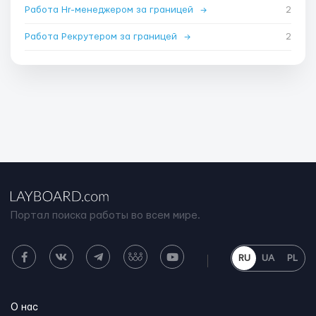
Работа Hr-менеджером за границей
→
2
Работа Рекрутером за границей
→
2
Портал поиска работы во всем мире.
RU
UA
PL
О нас