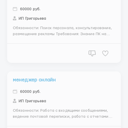
60000 руб.
ИП Григорьева
Обязанности: Поиск персонала, консультирование,
размещение рекламы Требования: Знание ПК на
уровне пользователя, вободная ориентация в
Интернете, умение вести электронную переписку,
коммуникабельность, стремление к результату,
ответственность, быстрая обучаемость, место
проживания не имеет значен...
менеджер онлайн
60000 руб.
ИП Григорьева
Обязанности: Работа с входящими сообщениями,
ведение почтовой переписки, работа с отчетами
Требования: Уверенный пользователь ПК, умение