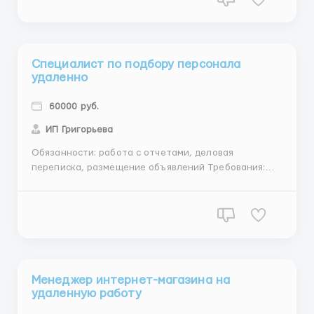
самоорганизация, рассматриваем без опыта
работы,от 25лет, преимущественно ...
Специалист по подбору персонала
удаленно
60000 руб.
ИП Григорьева
Обязанности: работа с отчетами, деловая
переписка, размещение объявлений Требования:
Наличие нотбука и свободного выхода в интернет,
знание ПК, обучаемость, целеустремленность,
коммуникабельность, от 25лет, преимущественно
женщины Условия: бесплатное обучение, карьерный
рост, помощь и сопровож...
Менеджер интернет-магазина на
удаленную работу