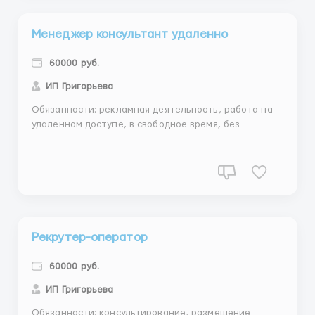
Менеджер консультант удаленно
60000 руб.
ИП Григорьева
Обязанности: рекламная деятельность, работа на
удаленном доступе, в свободное время, без
обязательных плановых показателей Требования:
стабильный интернет, умение работать на
компьютере,женщины, от 25лет Условия: Нет
финансовых вложений, гибкий график, можно
совмещать с основной работой, учёбо...
Рекрутер-оператор
60000 руб.
ИП Григорьева
Обязанности: консультирование, размещение