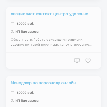
свободный, обучение бесплатное,...
специалист контакт-центра удаленно
60000 руб.
ИП Григорьева
Обязанности: Работа с входящими заявками,
ведение почтовой переписки, консультирование
клиентов по возникающим вопросам Требования:
наличие интернета, любого гаджета (смартфона,
планшета, ноутбука, компьютера), отличные
коммуникативные навыки и нацеленность на
результат, опыт аналогичной должност...
Менеджер по персоналу онлайн
60000 руб.
ИП Григорьева