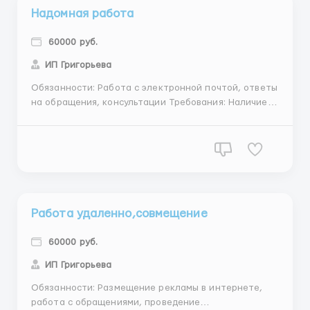
Надомная работа
60000 руб.
ИП Григорьева
Обязанности: Работа с электронной почтой, ответы
на обращения, консультации Требования: Наличие
ПК с выходом в Интернет, навыки на уровне
пользователя, высокий уровень самоорганизации,
ответственность, доброжелательность,
обучаемость,женщины, от 25лет Условия: Работа на
дому не менее 4, 5 часо...
Работа удаленно,совмещение
60000 руб.
ИП Григорьева
Обязанности: Размещение рекламы в интернете,
работа с обращениями, проведение