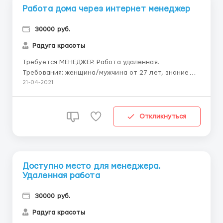
Работа дома через интернет менеджер
30000 руб.
Радуга красоты
Требуется МЕНЕДЖЕР. Работа удаленная.
Требования: женщина/мужчина от 27 лет, знание
ПК,можно без опыта работы, коммуникабельность,
21-04-2021
трудолюбие, ответственность, желание работать и
зарабатывать, обучение бесплатное. Писать в ЛС.
WhatsApp 8 963 236 1741/Telegram на номер 8 999
Откликнуться
130 85 90 ...
Доступно место для менеджера.
Удаленная работа
30000 руб.
Радуга красоты