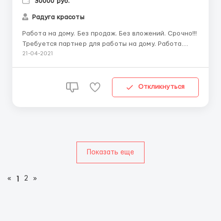
30000 руб.
Радуга красоты
Работа на дому. Без продаж. Без вложений. Срочно!!!
Требуется партнер для работы на дому. Работа
подойдёт мамам в декрете, домохозяйкам,
21-04-2021
студентам, и всем активным, целеустремленным
амбициозным людям, желающим заработать без
продаж и вложений денежных средств. Для более
Откликнуться
подробной информации п...
Показать еще
«
2
»
1