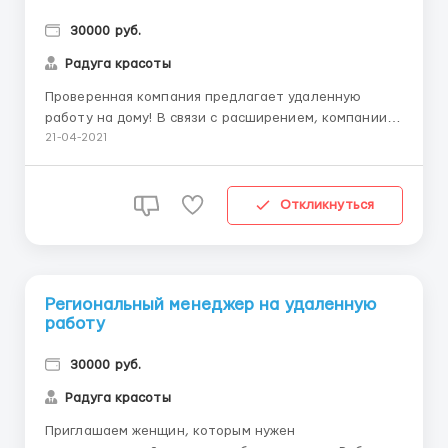
30000 руб.
Радуга красоты
Проверенная компания предлагает удаленную
работу на дому! В связи с расширением, компании
требуются сотрудники! Работа будет заключаться в
21-04-2021
рекламе крупного бренда, наборе сотрудников на
работу, рассылке предложений в интернет о
сотрудничестве! Для новых сотрудников
Откликнуться
предусмотрено бесплатное обучен...
Региональный менеджер на удаленную
работу
30000 руб.
Радуга красоты
Приглашаем женщин, которым нужен