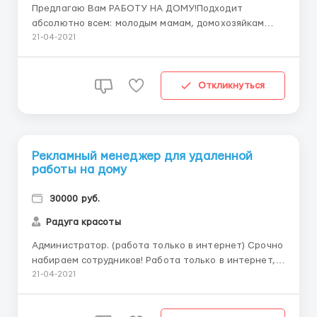
Предлагаю Вам РАБОТУ НА ДОМУ!Подходит
абсолютно всем: молодым мамам, домохозяйкам
,студентам, пенсионерам и всем кому просто нужны
21-04-2021
ДЕНЬГИ. 2-3 часа в день! Свободний график! Продаж
нету! ВЛОЖЕНИЙ НЕТ! Если интересно —— пишите ++
в комментариях и я Вам вышлю информацию, затем
Откликнуться
отвечу на вс...
Рекламный менеджер для удаленной
работы на дому
30000 руб.
Радуга красоты
Администратор. (работа только в интернет) Срочно
набираем сотрудников! Работа только в интернет,
без финансовых вложений, без прямых продаж.
21-04-2021
Размер дохода зависит от Вашего желания
работать и зарабатывать! Опыт работы не