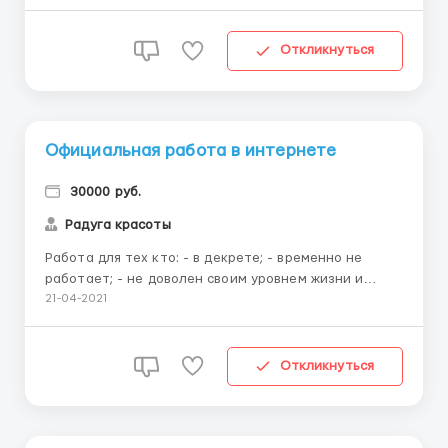
материально-финансовой ответственности нет.
Работаем вместе и быстро, времени на раскачку
нет, ведь достойно жить мы хотим сегодня, а не
Откликнуться
через десять лет. Работа интере...
Официальная работа в интернете
30000 руб.
Радуга красоты
Работа для тех кто: - в декрете; - временно не
работает; - не доволен своим уровнем жизни и
хочет его улучшить; живет в маленьком населенном
21-04-2021
пункте, где нет работы; - или просто ЕСЛИ ВАМ
НУЖНЫ ДЕНЬГИ! За подробностями обращайтесь в
личку. Пишите! WhatsApp 8 963 236 1741/Telegram на
Откликнуться
номе...