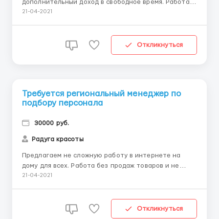
дополнительный доход в свободное время. Работа
не сложная, на дому, с любого устройства с выходом
21-04-2021
в интернет. Информационно-рекламная работа в
Интернете. Развитие Интернет продаж,
продвижение бренда. Всё настолько просто, что Вы
Откликнуться
справитесь на 100% и добьетесь усп...
Требуется региональный менеджер по
подбору персонала
30000 руб.
Радуга красоты
Предлагаем не сложную работу в интернете на
дому для всех. Работа без продаж товаров и не
сложная, но приносящая отличный ежемесячный
21-04-2021
доход. Вложений также не нужно. Также данная
работа подойдёт не только кому-то конкретно, но и
вообще любым активным людям, особенно молодым.
Откликнуться
Для более подробной инф...