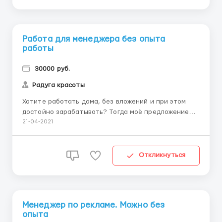
Работа для менеджера без опыта
работы
30000 руб.
Радуга красоты
Хотите работать дома, без вложений и при этом
достойно зарабатывать? Тогда моё предложение
для вас! Вам предстоит: - Консультировать
21-04-2021
клиентов; - Предоставлять рекламно-
информационные услуги о вакансиях компании; От
Вас я ожидаю: - девушка от 23 до 60 лет - Владения
Откликнуться
ПК – уверенный пользо...
Менеджер по рекламе. Можно без
опыта