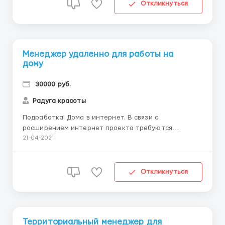
обязателен, обучение в процессе. Место вашего
Откликнуться
проживания значения не имеет - ра...
Менеджер удаленно для работы на
дому
30000 руб.
Радуга красоты
Подработка! Дома в интернет. В связи с
расширением интернет проекта требуются
сотрудники. Работа без начальника и будильника!
21-04-2021
Идеально подойдет для всех желающих реально
заработать без продаж и дополнительных
вложений, независимо от возраста. Опыт и
Откликнуться
образование значения не имеют. Возможности
быстрог...
Территориальный менеджер для