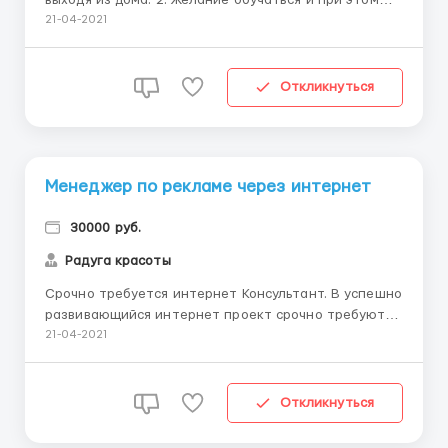
зарабатывать. 3. Наличие компьютера и интернета.
21-04-2021
Условия, график работы: 1. На дому в интернете 2-3
часа в день. 2. Свободный график. 3. Премии и
подарки за хорошую работу. Набираем сотрудни...
Откликнуться
Менеджер по рекламе через интернет
30000 руб.
Радуга красоты
Срочно требуется интернет Консультант. В успешно
развивающийся интернет проект срочно требуются
сотрудники для работы в интернете на дому. Без
21-04-2021
продаж и финансовых вложений! Обучение
бесплатное. Официальный доход. Информационный
характер работы. Реклама бренда по готовым
Откликнуться
материалам. Для более...