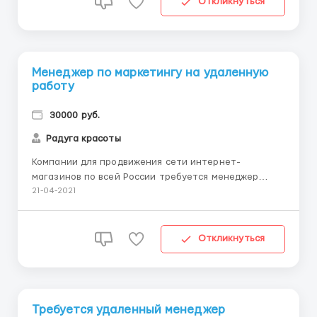
Откликнуться
Менеджер по маркетингу на удаленную
работу
30000 руб.
Радуга красоты
Компании для продвижения сети интернет-
магазинов по всей России требуется менеджер
(администратор) интернет-магазина в его регионе:
21-04-2021
-Менеджер интернет-магазина, -Менеджер по
интернет-рекламе, -Информационный консультант,
-Менеджер по персоналу, -Оператор ПК Мы
Откликнуться
предлагаем Вам стать сотрудником компан...
Требуется удаленный менеджер