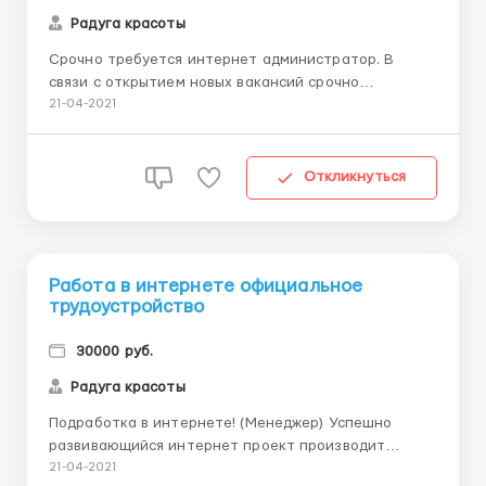
Радуга красоты
Срочно требуется интернет администратор. В
связи с открытием новых вакансий срочно
требуются сотрудники для работы в интернете на
21-04-2021
дому. Работа идеально подойдёт для всех
желающих заработать без продаж и
дополнительных вложений, независимо от возраста.
Откликнуться
Работа в домашней обстановке, в любое удобное
дл...
Работа в интернете официальное
трудоустройство
30000 руб.
Радуга красоты
Подработка в интернете! (Менеджер) Успешно
развивающийся интернет проект производит
дополнительный набор сотрудников! Вложений нет,
21-04-2021