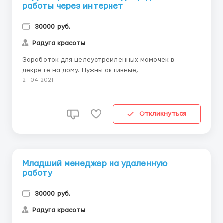
работы через интернет
30000 руб.
Радуга красоты
Заработок для целеустремленных мамочек в
декрете на дому. Нужны активные,
целеустремленные мамы, которые готовы работать
21-04-2021
2-3 часа в день. Время выбираете сами. Работа
полностью ведется в интернете с вашего
компьютера. Бесплатное обучение. Карьерный рост.
Откликнуться
Ни какой беготни и суеты. Вам не придется р...
Младший менеджер на удаленную
работу
30000 руб.
Радуга красоты