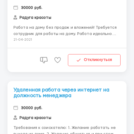
30000 руб.
Радуга красоты
Работа на дому без продаж и вложений! Требуется
сотрудник для работы на дому. Работа идеально
подойдёт для мам в декрете, домохозяек,
21-04-2021
студентов, и всех активных, целеустремленных
людей, желающих заработать без продаж и
вложений денежных средств. Обязанности: работа с
Откликнуться
объявлениями (редактир...
Удаленная работа через интернет на
должность менеджера
30000 руб.
Радуга красоты
Требования к соискателю: 1. Желание работать не
выходя из дома. 2. Желание обучаться и при этом