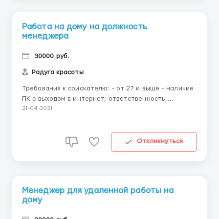
Работа на дому на должность
менеджера
30000 руб.
Радуга красоты
Требования к соискателю: - от 27 и выше - наличие
ПК с выходом в интернет, ответственность,
пунктуальность, обучаемость, навыки общения; -
21-04-2021
бесплатное обучение; - гарантированный
карьерный и личностный рост; - свободный график
работы, возможно совмещение; Пишите! WhatsApp 8
Откликнуться
963 236 1741/Telegr...
Менеджер для удаленной работы на
дому