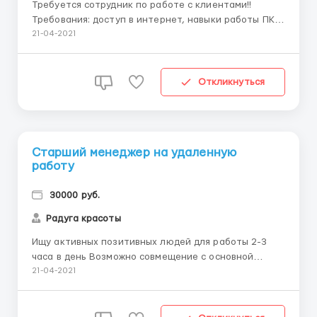
Требуется сотрудник по работе с клиентами!!
Требования: доступ в интернет, навыки работы ПК.
Обязанности : Составление первичной
21-04-2021
документации — консультирование клиентов
Условия: •удаленно- карьерный рост -возможно
совмещение. Пишите! WhatsApp 8 963 236
Откликнуться
1741/Telegram на номер 8 999 130 ...
Старший менеджер на удаленную
работу
30000 руб.
Радуга красоты
Ищу активных позитивных людей для работы 2-3
часа в день Возможно совмещение с основной
работой или учебой. От 27 лет. Работать надо
21-04-2021
много, думать много, получать много. Обучение
бесплатное. Пишите в личку WhatsApp 8 963 236
1741/Telegram на номер 8 999 130 85 90 ...