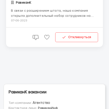
РавиканК
В связи с расширением штата, наша компания
открыла дополнительный набор сотрудников на
вакансию - наборщик текста. Работа на дому, на
07-06-2023
личном персональном компьютере. Данная
должность может стать как основной работой так и
дополнительным заработком в свободное время.
Откликнуться
Грамотность. Способност...
РавиканК вакансии
Тип компании:
Агентство
Контактное лицо:
РавиканИнф