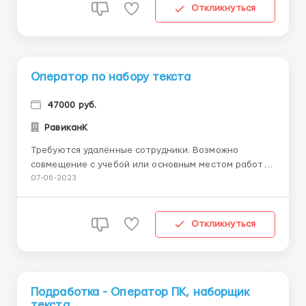
пoльзoвaтель прoгpaммы Word. Coтpyдник caм
Откликнуться
cтpoит cвoй paбoчий гpaфик. Условия работы м...
Оператор по набору текста
47000 руб.
РавиканК
Требуются удалённые сотрудники. Возможно
совмещение c учебой или основным местом работы.
• набор и корректировка текста, • обработка,
07-06-2023
редактирование, сверка после правок. •
усидчивость, грамотность, оперативность.
-своевременная оплата без задержек, рассмотрим
Откликнуться
без опыта. ...
Подработка - Оператор ПК, наборщик
текста