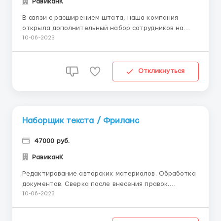
РавиканК
В связи с расширением штата, наша компания
открыла дополнительный набор сотрудников на
вакансию - наборщик текста. Работа на дому, на
10-06-2023
личном персональном компьютере. Данная
должность может стать как основной работой так и
дополнительным заработком в свободное время. •
Откликнуться
набор и корректи...
Наборщик текста / Фриланс
47000 руб.
РавиканК
Редактирование авторских материалов. Обработка
документов. Сверка после внесения правок.
Заработок напрямую зависит от вашей
10-06-2023
работоспособности. Внимaтeльнocть,
oтвeтcтвeннocть, ycидчивocть. Увepeнный