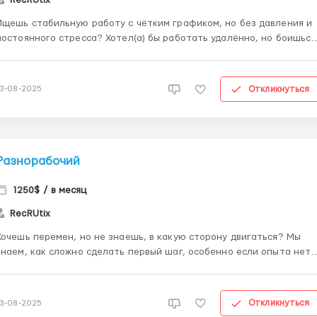
Ищешь стабильную работу с чётким графиком, но без давления и
постоянного стресса? Хотел(а) бы работать удалённо, но боишься
что без опыта это невозможно? С нами — возможно. Мы
предлагаем комфортные условия, обучение и поддержку. Твоя
задача — быть внимательным, дисциплинированным ...
Откликнуться
13-08-2025
Разнорабочий
1250$ / в месяц
RecRUtix
Хочешь перемен, но не знаешь, в какую сторону двигаться? Мы
знаем, как сложно сделать первый шаг, особенно если опыта нет.
Но мы здесь, чтобы помочь. Мы не просто берём новичков — мы
растим специалистов. Ты получаешь чёткий план, обучение,
поддержку и реальные шансы на рост. 🔹 Вот что...
Откликнуться
13-08-2025