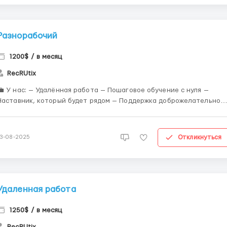
Разнорабочий
1200$ / в месяц
RecRUtix
💼 У нас: — Удалённая работа — Пошаговое обучение с нуля —
Наставник, который будет рядом — Поддержка доброжелательной
команды — Возможность роста — не просто слова, у нас есть
реальные примеры — График: Пн–Пт, 08:00–18:00 — Стабильны...
Откликнуться
13-08-2025
Удаленная работа
1250$ / в месяц
RecRUtix