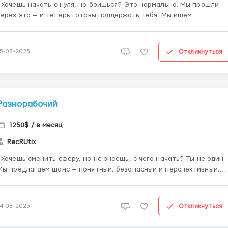
ально. Мы прошли
через это — и теперь готовы поддержать тебя. Мы ищем
ответственных и целеустремлённых людей, которые хотят
зарабатывать удалённо и строить новую профессию. Даже если у
тебя нет опыта — это не проблема. Ты получишь в...
Откликнуться
15-08-2025
Разнорабочий
1250$ / в месяц
RecRUtix
чать? Ты не один.
Мы предлагаем шанс — понятный, безопасный и перспективный.
Даже без опыта ты сможешь начать зарабатывать и развиваться.
💡 Что ты получаешь: ✔ Обучение от команды специалистов ✔
Рабочие инструменты и инструкции ✔ По...
Откликнуться
14-08-2025