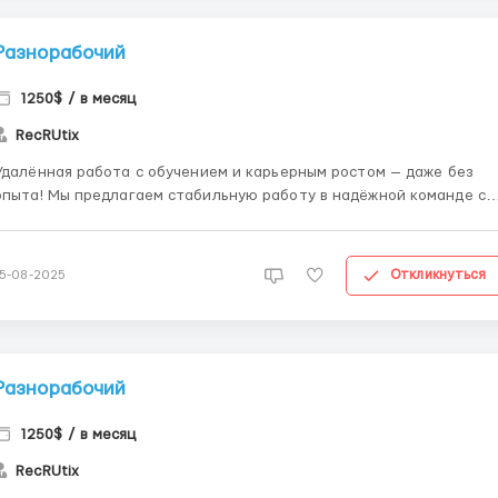
Разнорабочий
1250$ / в месяц
RecRUtix
Удалённая работа с обучением и карьерным ростом — даже без
Мы предлагаем стабильную работу в надёжной команде с
возможностью профессионального роста. Подходит тем, кто хоче
сменить сферу, начать зарабатывать онлайн и развиваться. 🔹 Что
вы получите: — Полное обучение с нуля...
Откликнуться
15-08-2025
Разнорабочий
1250$ / в месяц
RecRUtix