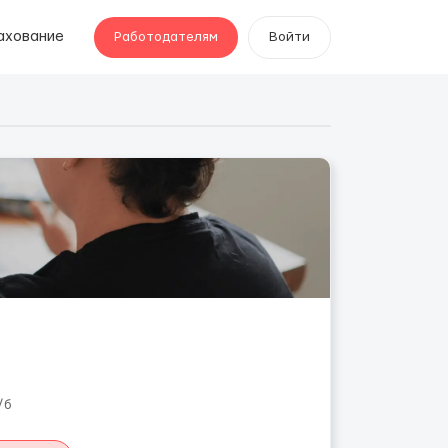
ахование
Работодателям
Войти
/б