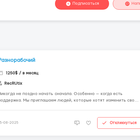
Подписаться
Нап
Разнорабочий
1250$ / в месяц
RecRUtix
Никогда не поздно начать сначала. Особенно — когда есть
ержка. Мы приглашаем людей, которые хотят изменить свою
жизнь, начать удалённую работу, выйти на стабильный доход и
развиваться. Опыт значения не имеет — всё обучение вы получите
у нас. 👩‍💻 Что ждёт вас: ✅ Чёткий раб...
Откликнуться
15-08-2025