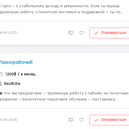
С нуля — к стабильному доходу и уверенности. Если ты ищешь
удалённую работу с понятной системой и поддержкой — ты по
дресу. Даже если у тебя нет опыта — это не преграда. 🎯 Условия,
которые ждут тебя: ✅ Подробное обучение «с нуля» ✅ Стабильны
график и гарантирова...
Откликнуться
14-08-2025
Разнорабочий
1200$ / в месяц
RecRUtix
💼 Что мы предлагаем: — Удалённую работу с гибким, но понятным
графиком — Бесплатное пошаговое обучение — Наставника,
который поможет вникнуть в процессы — Команду, где каждый
готов поддержать — Возможность карьерного роста до
руководящей должности 🔍 Требования: ...
Откликнуться
14-08-2025