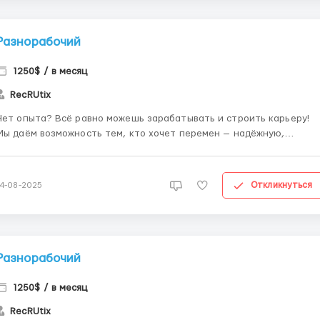
Разнорабочий
1250$ / в месяц
RecRUtix
Нет опыта? Всё равно можешь зарабатывать и строить карьеру!
Мы даём возможность тем, кто хочет перемен — надёжную,
нятную и реальную. 🧩 Что входит в работу: — Пошаговое
обучение с поддержкой куратора — Чёткий распорядок дня —
Удалённая занятость без привязки к офису ...
Откликнуться
14-08-2025
Разнорабочий
1250$ / в месяц
RecRUtix