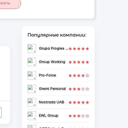
исать
Популярные компании
:
Grupa Progres Sp. z o.o.
Group Working
Pro-Force
Gremi Personal
Nostrada UAB
EWL Group