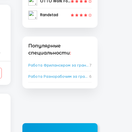
OTTO Work Force
Randstad
Популярные
специальности
:
т
Работа Фрилансером за границей
7
→
Работа Разнорабочим за границей
6
→