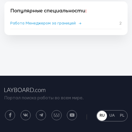
Популярные специальности
:
Работа Менеджером за границей
→
2
Портал поиска работы во всем мире.
RU
UA
PL