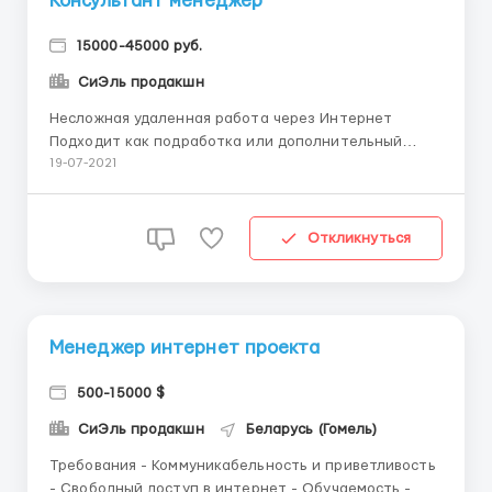
Консультант менеджер
15000-45000 руб.
СиЭль продакшн
Несложная удаленная работа через Интернет
Подходит как подработка или дополнительный
доход Основная задача представителей это
19-07-2021
создание базы партнеров и покупателей
Информационная поддержка созданной базы,
консультация по продукции, акциям и возможностям
Откликнуться
компании Продвижение бренда, реклама в инт...
Менеджер интернет проекта
500-15000 $
СиЭль продакшн
Беларусь (Гомель)
Требования - Коммуникабельность и приветливость
- Свободный доступ в интернет - Обучаемость -