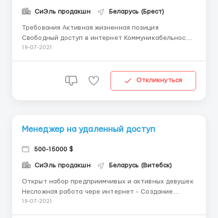
СиЭль продакшн
Беларусь (Брест)
Требования Активная жизненная позиция
Свободный доступ в интернет Коммуникабельность
и позитивность Умение общаться с людьми
19-07-2021
Приветливость Обучаемость Условия работы На
дому, через интернет для работы необходимо
любое устройство с выходом в интернет Время для
Откликнуться
работы выбираете сами от ...
Менеджер на удаленный доступ
500-15000 $
СиЭль продакшн
Беларусь (Витебск)
Открыт набор предприимчивых и активных девушек
Несложная работа чере интернет - Создание
клиентской и партнерской базы с нуля -
19-07-2021
Консультирование клиентов онлайн по услугам и