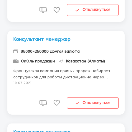
продукции компании - Помощь с оформлением
заказов - Информационное сопровождение
Откликнуться
Требования к соискателю - Приветли...
Консультант менеджер
85000-250000 Другая валюта
СиЭль продакшн
Казахстан (Алматы)
Французская компания прямых продаж набирает
сотрудников для работы дистанционно через
интернет в режиме home office Несложная
19-07-2021
подработка с пошаговым обучением и перспективой
карьерного роста Продвижение и реклама бренда
компании и развитие продаж через интернет-
Откликнуться
магазин. Поиск и привлечение ...