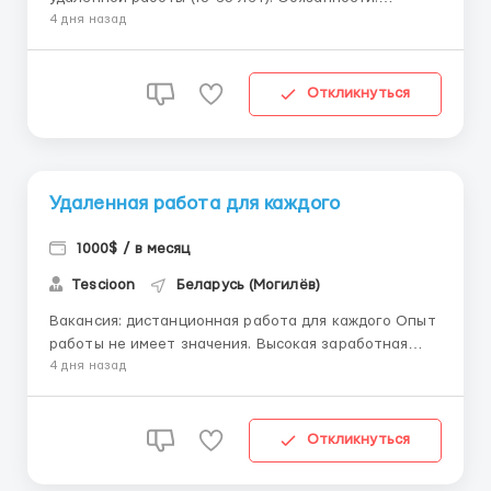
Обеспечение высокого уровня обслуживания
4 дня назад
клиентов через чатовые платформы. Ответы на
вопросы клиентов, предоставление информации о
продуктах или услугах компании. Работа с
Откликнуться
жалобами и вопросами клиенто...
Удаленная работа для каждого
1000$ / в месяц
Tescioon
Беларусь (Могилёв)
Вакансия: дистанционная работа для каждого Опыт
работы не имеет значения. Высокая заработная
плата + бонусы. Дополнительный бонус за
4 дня назад
привлечённого друга. Свободный график,
полностью удалённая занятость. Возможность
работать из любой точки мира. Пишите в
Откликнуться
телеграмм @works0102 ...