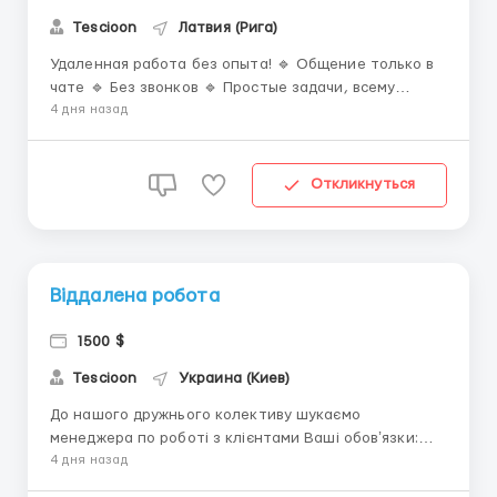
Tescioon
Латвия (Рига)
Удаленная работа без опыта! 🔹 Общение только в
чате 🔹 Без звонков 🔹 Простые задачи, всему
научим 🔹 Оплата – от 700 долларов 📲 Работа,
4 дня назад
которая приносит удовольствие! Пиши в ТГ:
@works0102 ...
Откликнуться
Віддалена робота
1500 $
Tescioon
Украина (Киев)
До нашого дружнього колективу шукаємо
менеджера по роботі з клієнтами Ваші обовʼязки:
-Вміння підтримати діалог з клієнтами
4 дня назад
-Дотримуватись графіку та вимог -Відповідальність,