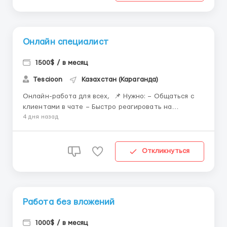
Онлайн специалист
1500$ / в месяц
Tescioon
Казахстан (Караганда)
Онлайн-работа для всех, 📌 Нужно: – Общаться с
клиентами в чате – Быстро реагировать на
сообщения – Создавать комфортную атмосферу
4 дня назад
общения 📲 Пиши прямо сейчас: в телеграм
@works0102 ...
Откликнуться
Работа без вложений
1000$ / в месяц