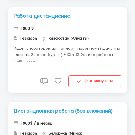
Работа дистанционно
1000 $
Tescioon
Казахстан (Алматы)
Ищем операторов для онлайн-переписки (удалённо,
вложений не требуется)👩‍💻👨‍💻 Хотите работать
из дома и получать стабильный доход? Мы ищем
4 дня назад
сотрудников для текстового общения с нашими
клиентами. Обязанности: Вести переписку с
клиентами в чате. Оперативно отвечать на запро...
Откликнуться
Дистанционная работа (без вложений)
1000$ / в месяц
Tescioon
Беларусь (Минск)