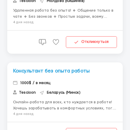
Tescioon
Молдова (Кишинёв)
Удаленная работа без опыта! 🔹 Общение только в
чате 🔹 Без звонков 🔹 Простые задачи, всему
научим 🔹 Оплата от 800 дол + премии 📲 Работа,
4 дня назад
которая приносит удовольствие! Пиши в
ТГ: @works0102 ...
Откликнуться
Консультант без опыта работы
1000$ / в месяц
Tescioon
Беларусь (Минск)
Онлайн-работа для всех, кто нуждается в работе!
Хочешь зарабатывать в комфортных условиях, тогда
присоединяйся к нашему агентству! 📌 Нужно: –
4 дня назад
Общаться с клиентами в чате – Быстро реагировать
на сообщения – Создавать комфортную атмосферу