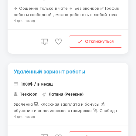
🔹 Общение только в чате 🔹 Без звонков ✅ График
работы свободный , можно работать с любой точки
мира 🔹 Простые задачи, всему научим 🔹 Оплата
4 дня назад
от 700 дол + бонусы Пиши в ТГ: @works0102 ...
Откликнуться
Удалённый вариант работы
1000$ / в месяц
Tescioon
Латвия (Резекне)
Удалёнка 💻, классная зарплата и бонусы 💰,
обучение и оплачиваемая стажировка 🚀. Свободный
график — работай, когда удобно 🕐. От тебя нужно
4 дня назад
только желание, устройство с интернетом, а также
умение общаться с людьми 💬. Если отзывается —