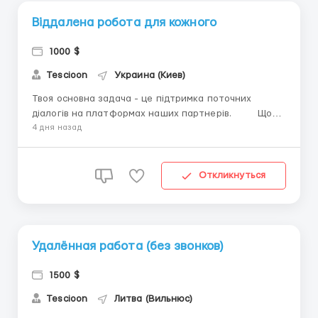
Віддалена робота для кожного
1000 $
Tescioon
Украина (Киев)
Твоя основна задача - це підтримка поточних
діалогів на платформах наших партнерів. Що
необхідно від кандидата 📍зайнятість від 6 годин ,
4 дня назад
години ви самі підбираєте 📍Наявність стабільного
інтернету та ноутбука 📍Грамотне письмове
мовленн...
Откликнуться
Удалённая работа (без звонков)
1500 $
Tescioon
Литва (Вильнюс)