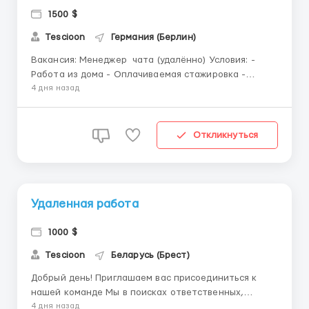
1500 $
Tescioon
Германия (Берлин)
Вакансия: Менеджер чата (удалённо) Условия: -
Работа из дома - Оплачиваемая стажировка -
Гибкий график работы на выбор - Бесплатное
4 дня назад
обучение - Поддержка администраторами на всех
этапах адаптации Требования: - Наличие ПК и
стабильного интернета Если вы заинтересованы в
Откликнуться
этой возможности...
Удаленная работа
1000 $
Tescioon
Беларусь (Брест)
Добрый день! Приглашаем вас присоединиться к
нашей команде Мы в поисках ответственных,
энергичных, целеустремленных людей, ищем тех,
4 дня назад