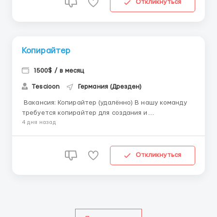
пиши скорее в Telegram: @works0102 ...
Откликнуться
Копирайтер
1500$ / в месяц
Tescioon
Германия (Дрезден)
Вакансия: Копирайтер (удалённо) В нашу команду
требуется копирайтер для создания и
редактирования текстов. Работа полностью
4 дня назад
удалённая, подойдёт как для основного места
занятости Обязанности: Написание писем, текстов
Редактирование их Подбор заголовков и
Откликнуться
оформление текстов для п...