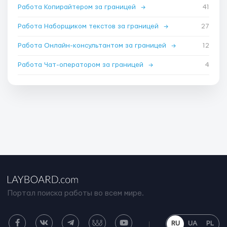
Работа Копирайтером за границей
→
41
Работа Наборщиком текстов за границей
→
27
Работа Онлайн-консультантом за границей
→
12
Работа Чат-оператором за границей
→
4
Портал поиска работы во всем мире.
RU
UA
PL