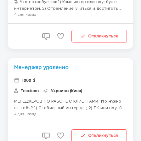
🤝 Что потребуется: 1) Компьютер или ноутбук с
интернетом. 2) Стремление учиться и достигать
новых целей. Что мы предлагаем: 1) Стартовый
4 дня назад
доход от 700$. 2) График с возможностью выбирать
самой время 3) Бесплатное обучение и карьерные
перспективы. 💌Свяжитесь с нами в Telegram
Откликнуться
works010...
Менеджер удаленно
1000 $
Tescioon
Украина (Киев)
МЕНЕДЖЕРОВ ПО РАБОТЕ С КЛИЕНТАМИ Что нужно
от тебя? 1) Стабильный интернет; 2) ПК или ноутбук
для работы; 3) Грамотная письменная речь; 4) Быть
4 дня назад
готовым к общению с клиентами Мы предлагаем: 1)
Удаленную работу с высокой заработной платой и
бонусами; 2) График выбираете сами , когда удобно...
Откликнуться