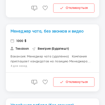
комунікабельність -Надсилання автоматизованих
розсилок Ми пропонуємо: •Хороше ставлення
Откликнуться
•Лояльне керівниц...
Менеджер чата, без звонков и видео
1000 $
Tescioon
Венгрия (Будапешт)
Вакансия: Менеджер чата (удалённо) Компания
приглашает кандидатов на позицию Менеджера
чата для удалённой работы. Обязанности: -
4 дня назад
Взаимодействие с клиентами через чат - Оказание
поддержки и поддержание диалога - Обработка
входящих сообщений Требования: ...
Откликнуться