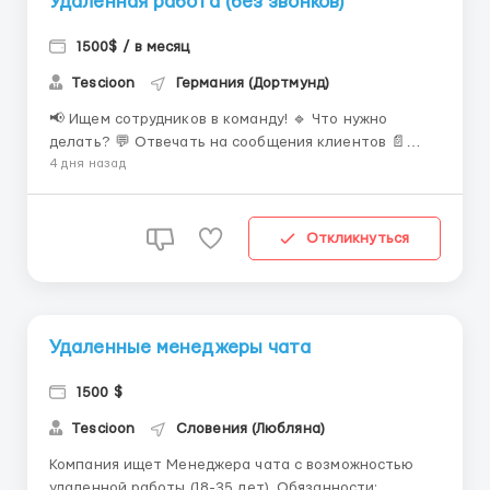
Удалённая работа (без звонков)
1500$ / в месяц
Tescioon
Германия (Дортмунд)
📢 Ищем сотрудников в команду! 🔹 Что нужно
делать? 💬 Отвечать на сообщения клиентов 📄
Вести переписку по готовым сценариям ⚡️ Быстро
4 дня назад
реагировать на запросы 🔹 Что мы предлагаем? ✅
Удаленный формат, работай из любой точки мира ✅
Свободный график ✅ Доход от $700 и выше 1000+ ✅
Откликнуться
Бесплатно...
Удаленные менеджеры чата
1500 $
Tescioon
Словения (Любляна)
Компания ищет Менеджера чата с возможностью
удаленной работы (18-35 лет). Обязанности: