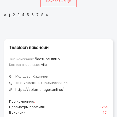
Показать еще
«
2
3
4
5
6
7
8
»
1
Tescioon вакансии
Тип компании:
Частное лицо
Контактное лицо:
Alla
Молдова, Кишинев
+37378154619, +380639522388
https://solomanager.online/
Про компанию
:
Просмотры профиля
1264
Вакансии
151