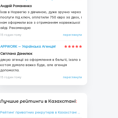
Андрій Романенко
Їхав в Норвегію з дівчиною, дуже зручно через
послуги під ключ, оплатили 750 євро за двох, і
нам оформили все з отриманням норвежської
айді. Рекомендую
15 годин тому
переглянути
APPWORK — Українська Агенція!
Світлана Данилюк
дякую агенції за оформлення в бельгії, їхала з
котом думала важко буде, але агенція
допомогла.
15 годин тому
переглянути
Лучшие рейтинги в Казахстані
:
Рейтинг приватних рекрутерів в Казахстані
→