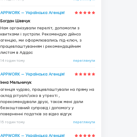
APPWORK — Українська Агенція!
Богдан Шевчук
Нам організували переліт, допомогли з
квитками і зустріли. Рекомендую дійнсо
агенцію, ми оформлювались під-ключ, з
працевлаштуванням і рекомендаційним
листом в Адідас
14 годин тому
переглянути
APPWORK — Українська Агенція!
Інна Мельничук
агенція чудово, працевлаштували на пряму на
склад рітуалс\кіко в утрехті ,
порекомендували друзі, також мені дали
безкоштовний супровід і допомогу у
поверненні податків за відео відгук
15 годин тому
переглянути
APPWORK — Українська Агенція!