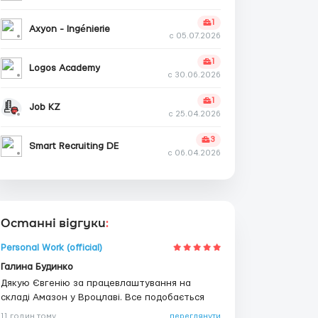
1
Axyon - Ingénierie
с 05.07.2026
1
Logos Academy
с 30.06.2026
1
Job KZ
с 25.04.2026
3
Smart Recruiting DE
с 06.04.2026
Останні відгуки
:
Personal Work (official)
Галина Будинко
Дякую Євгенію за працевлаштування на
складі Амазон у Вроцлаві. Все подобається
11 годин тому
переглянути