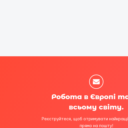
Робота в Європі т
всьому світу.
Реєструйтеся, щоб отримувати найкращі
прямо на пошту!