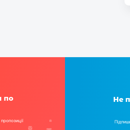
а по
Не 
 пропозиції
Підпиш