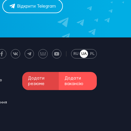
Відкрити Telegram
RU
UA
PL
Додати
Додати
о
резюме
вакансію
ення