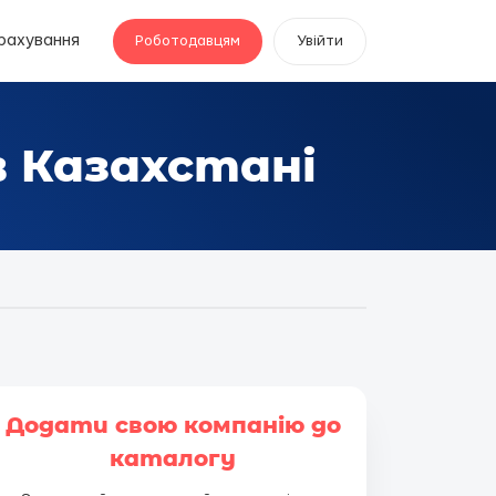
рахування
Роботодавцям
Увійти
в Казахстані
Додати свою компанію до
каталогу