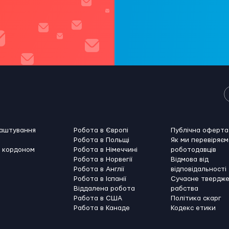
лаштування
Робота в Європі
Публічна оферта
Робота в Польщі
Як ми перевіряєм
а кордоном
Робота в Німеччині
роботодавців
Робота в Норвегії
Відмова від
Робота в Англії
відповідальності
Робота в Іспанії
Сучасне твердж
Віддалена робота
рабства
Работа в США
Політика скарг
Работа в Канадe
Кодекс етики