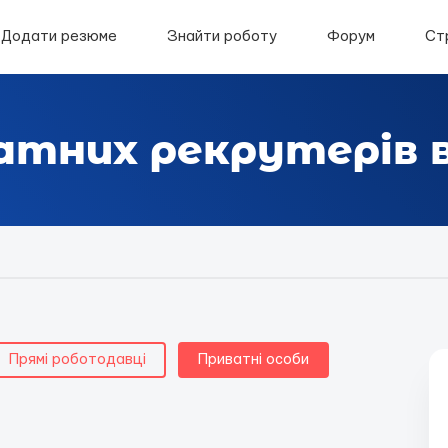
Додати резюме
Знайти роботу
Форум
Ст
атних рекрутерів 
Прямі роботодавці
Приватні особи