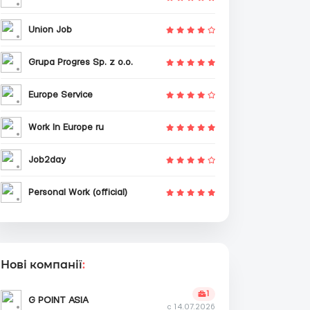
Union Job
Grupa Progres Sp. z o.o.
Europe Service
Work In Europe ru
Job2day
Personal Work (official)
Нові компанії
:
1
G POINT ASIA
с 14.07.2026