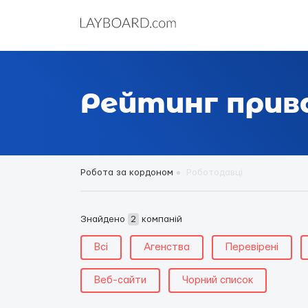
Рейтинг прив
Робота за кордоном
Роботодавці
Знайдено
2
компаній
Всі
Агенства
Перевірені
Веб-сайти
Чорний список