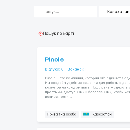
Пошук по карті
Pinole
Відгуки: 0
Вакансії: 1
Pinole — это компания, которая объединяет люд
Мы создаём удобные решения для работы с ден
клиентов на каждом шаге. Наша цель — сделат
простыми, доступными и безопасными, чтобы ка
возможности ...
Приватна особа
Казахстан