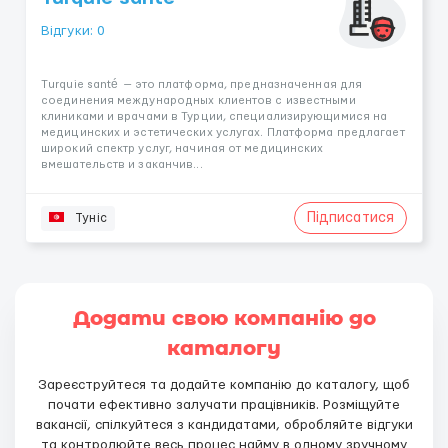
Відгуки: 0
Тurquie santé — это платформа, предназначенная для
соединения международных клиентов с известными
клиниками и врачами в Турции, специализирующимися на
медицинских и эстетических услугах. Платформа предлагает
широкий спектр услуг, начиная от медицинских
вмешательств и заканчив...
Підписатися
Туніс
Додати свою компанію до
каталогу
Зареєструйтеся та додайте компанію до каталогу, щоб
почати ефективно залучати працівників. Розміщуйте
вакансії, спілкуйтеся з кандидатами, обробляйте відгуки
та контролюйте весь процес найму в одному зручному