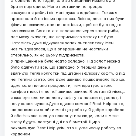
стабільно по 10 годин, але за бажанням можна було
брати надгодини. Мене поставили на процес
зважування риби, і він мені дуже сподобався. Також я
працювала й на інших процесах. Звісно, деякі з них були
фізично важчими, але не настільки, щоб це було надто
виснажливо. Багато хто переживає через запах риби,
але можу сказати, що неприємного запаху не було.
Натомість дуже відчувався запах антисептику. Мені
навіть здавалося, що в операційній не настільки
стерильно, як на цьому підприємстві.
У приміщенні не було надто холодно. Під халат можна
було одягнути все, що завгодно. У перший день я
вдягнула теплі колготки під штани і флісову кофту, а під
неї теплий светр, але дуже швидко пошкодувала про це,
адже коли почала працювати, температура стала
комфортною, і я до неї швидко звикла. В останній місяць
я вже одягала лише легку кофту та лосини під халат, і
почувалася чудово.Дуже вдячна компанії Best Help за те,
що допомогли знайти мені цю роботу. Я добре заробила
й обов'язково планую повернутися сюди, коли в мене
знову будуть доступні дні по біометрії. Щиро
рекомендую Best Help усім, хто шукає чесну роботу за
кордоном