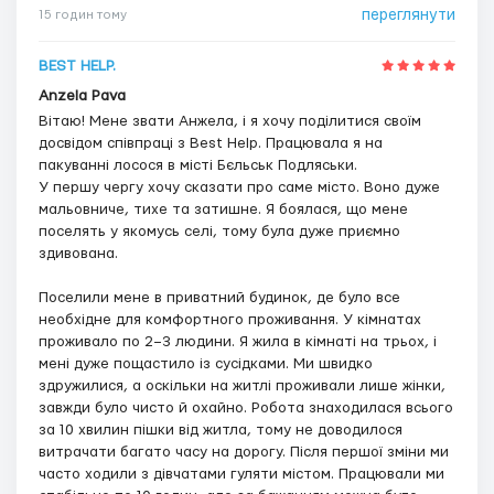
переглянути
15 годин тому
BEST HELP.
Anzela Pava
Вітаю! Мене звати Анжела, і я хочу поділитися своїм
досвідом співпраці з Best Help. Працювала я на
пакуванні лосося в місті Бєльськ Подляськи.
У першу чергу хочу сказати про саме місто. Воно дуже
мальовниче, тихе та затишне. Я боялася, що мене
поселять у якомусь селі, тому була дуже приємно
здивована.
Поселили мене в приватний будинок, де було все
необхідне для комфортного проживання. У кімнатах
проживало по 2–3 людини. Я жила в кімнаті на трьох, і
мені дуже пощастило із сусідками. Ми швидко
здружилися, а оскільки на житлі проживали лише жінки,
завжди було чисто й охайно. Робота знаходилася всього
за 10 хвилин пішки від житла, тому не доводилося
витрачати багато часу на дорогу. Після першої зміни ми
часто ходили з дівчатами гуляти містом. Працювали ми