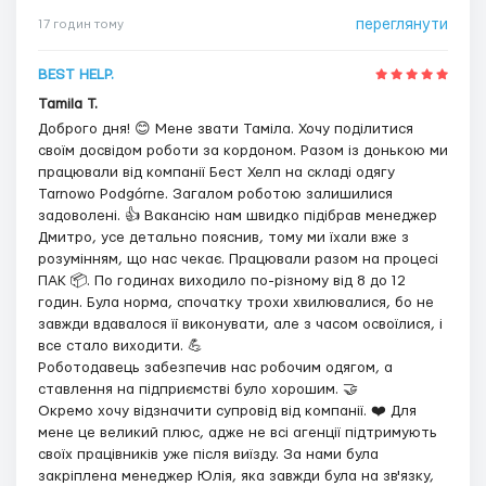
переглянути
17 годин тому
BEST HELP.
Tamila T.
Доброго дня! 😊 Мене звати Таміла. Хочу поділитися
своїм досвідом роботи за кордоном. Разом із донькою ми
працювали від компанії Бест Хелп на складі одягу
Tarnowo Podgórne. Загалом роботою залишилися
задоволені. 👍 Вакансію нам швидко підібрав менеджер
Дмитро, усе детально пояснив, тому ми їхали вже з
розумінням, що нас чекає. Працювали разом на процесі
ПАК 📦. По годинах виходило по-різному від 8 до 12
годин. Була норма, спочатку трохи хвилювалися, бо не
завжди вдавалося її виконувати, але з часом освоїлися, і
все стало виходити. 💪
Роботодавець забезпечив нас робочим одягом, а
ставлення на підприємстві було хорошим. 🤝
Окремо хочу відзначити супровід від компанії. ❤️ Для
мене це великий плюс, адже не всі агенції підтримують
своїх працівників уже після виїзду. За нами була
закріплена менеджер Юлія, яка завжди була на зв'язку,