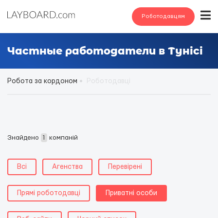
Роботодавцям
Частные работодатели в Тунісі
Робота за кордоном
Роботодавці
Знайдено
1
компаній
Всі
Агенства
Перевірені
Прямі роботодавці
Приватні особи