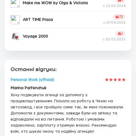
1
Make me WOW by Olga & Victoria
с 22.03.2024
72
ART TIME Praca
с 07.04.2023
1
Voyage 2000
с 02.03.2023
Останні відгуки
:
Personal Work (official)
Marina Parfenchuk
Хочу подякувати агенції за допомогу з
працевлаштуванням. Поїхала на роботу в Чехію на
автозавод, і все пройшло саме так, як мені пояснювали.
Допомогли з документами, завжди були на зв'язку та
відповідали на всі питання. Роботою і умовами
задоволена, зарплату отримую вчасно. Рекомендую
всім, хто шукає чесну та надійну агенцію!