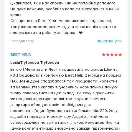
цікавилася, як у нас справи і чи не потрібна допомога.
Це дуже важливо, особливо коли ти знаходишся в іншій
країні.
Співпрацею з Бест Хелп ми залишилися задоволені,
тому щиро можемо рекомендувати компанію всім, хто
планує їхати на роботу за кордон. ❤️
переглянути
18 годин тому
BEST HELP.
LesiaTryfonova Tryfonova
Вітаю !.Мене звати Леся я працювала на складі Шейн ,
Р3 .Працювала з компанією Best Help 2 місяці на процесі
ПАК .Мені дуже сподобалося там працювати ,колектив
та керівництво складу відносились нормально.Планую
знову повернутися на цей склад .Ще хочу відзначити
житло ,нові квартири по дві три людини в кімнаті
,квартири обладнані всім необхідним для
проживання.Годин було достатньо більше ніж 220. Хочу
від себе подякувати рекрутеру Андрію ,який мене
супроводжував на всіх етапах .,також менеджер Яночка
,дуже компетентна,врівноважена,завжди підтримувала і