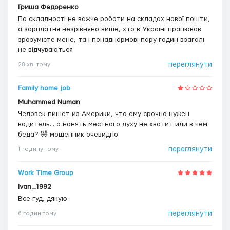
Гриша Федоренко
По складності не важче роботи на складах нової пошти,
а зарплатня незрівняно вище, хто в Україні працював
зрозумієте мене, та і понаднормові пару годин взагалі
не відчуваються
переглянути
28 хв. тому
Family home job
Muhammed Numan
Человек пишет из Америки, что ему срочно нужен
водитель... а нанять местного духу не хватит или в чем
беда? 🤣 мошенник очевидно
переглянути
1 годину тому
Work Time Group
Ivan_1992
Все гуд, дякую
переглянути
6 годин тому