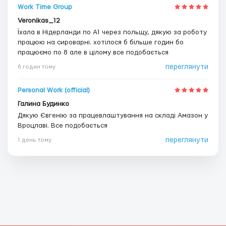
Work Time Group
Veronikas_12
Їхала в Нідерланди по А1 через польщу, дякую за роботу
працюю на сироварні. хотілося б більше годин бо
працюємо по 8 але в цілому все подобається
переглянути
6 годин тому
Personal Work (official)
Галина Будинко
Дякую Євгенію за працевлаштування на складі Амазон у
Вроцлаві. Все подобається
переглянути
1 день тому