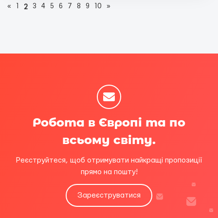
«
1
3
4
5
6
7
8
9
10
»
2
Робота в Європі та по
всьому світу.
Реєструйтеся, щоб отримувати найкращі пропозиції
прямо на пошту!
Зареєструватися