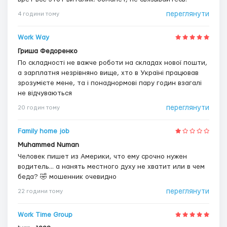
переглянути
4 години тому
Work Way
Гриша Федоренко
По складності не важче роботи на складах нової пошти,
а зарплатня незрівняно вище, хто в Україні працював
зрозумієте мене, та і понаднормові пару годин взагалі
не відчуваються
переглянути
20 годин тому
Family home job
Muhammed Numan
Человек пишет из Америки, что ему срочно нужен
водитель... а нанять местного духу не хватит или в чем
беда? 🤣 мошенник очевидно
переглянути
22 години тому
Work Time Group