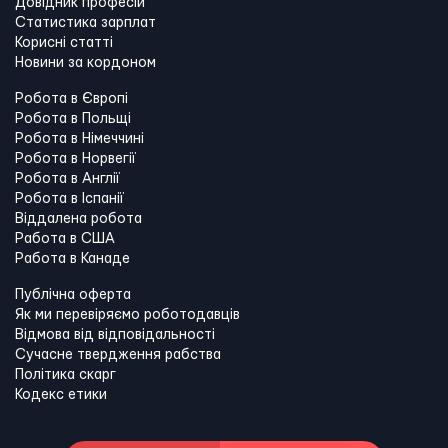
Довідник професій
Статистика зарплат
Корисні статті
Новини за кордоном
Робота в Європі
Робота в Польщі
Робота в Німеччині
Робота в Норвегії
Робота в Англії
Робота в Іспанії
Віддалена робота
Работа в США
Работа в Канадe
Публічна оферта
Як ми перевіряємо роботодавців
Відмова від відповідальності
Сучасне твердження рабства
Політика скарг
Кодекс етики