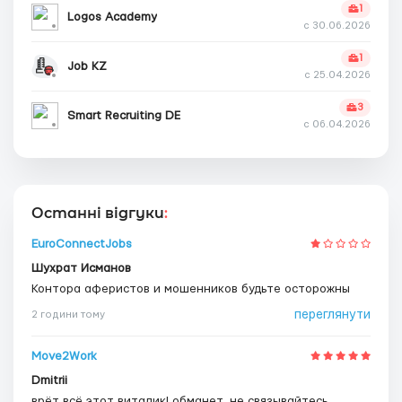
1
Logos Academy
с 30.06.2026
1
Job KZ
с 25.04.2026
3
Smart Recruiting DE
с 06.04.2026
Останні відгуки
:
EuroConnectJobs
Шухрат Исманов
Контора аферистов и мошенников будьте осторожны
переглянути
2 години тому
Move2Work
Dmitrii
врёт всё этот виталик! обманет, не связывайтесь.