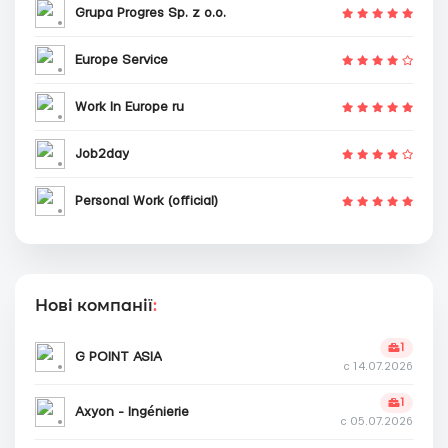
Grupa Progres Sp. z o.o.
Europe Service
Work In Europe ru
Job2day
Personal Work (official)
Нові компанії
:
1
G POINT ASIA
с 14.07.2026
1
Axyon - Ingénierie
с 05.07.2026