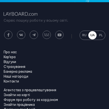
Сервіс пошуку роботи у всьому світі.
RU
UA
PL
Про нас
Кар'єра
Відгуки
Страхування
Банерна реклама
Наші нагороди
Контакти
Агентства з працевлаштування
Знайти на карті
Форум про роботу за кордоном
Знайти працівника