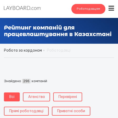
Роботодавцям
Рейтинг компаній для
працевлаштування в Казахстані
Робота за кордоном
Роботодавці
Знайдено
296
компаній
Всі
Агенства
Перевірені
Прямі роботодавці
Приватні особи