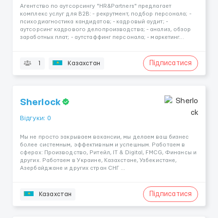
Агентство по аутсорсингу "HR&Partners" предлагает
комплекс услуг для В2В: - рекрутмент, подбор персонала; -
психодиагностика кандидатов; - кадровый аудит; -
аутсорсинг кадрового делопроизводства; - анализ, обзор
заработных плат; - аутстаффинг персонала; - маркетинг...
Підписатися
1
Казахстан
Sherlock
Відгуки: 0
Мы не просто закрываем вакансии, мы делаем ваш бизнес
более системным, эффективным и успешным. Работаем в
сферах: Производство, Ритейл, IT & Digital, FMCG, Финансы и
других. Работаем в Украине, Казахстане, Узбекистане,
Азербайджане и других стран СНГ ...
Підписатися
Казахстан