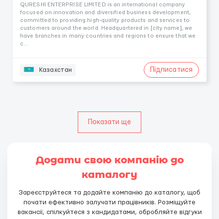
QURESHI ENTERPRISE LIMITED is an international company
focused on innovation and diversified business development,
committed to providing high-quality products and services to
customers around the world. Headquartered in [city name], we
have branches in many countries and regions to ensure that we
c...
Підписатися
Казахстан
Показати ще
Додати свою компанію до
каталогу
Зареєструйтеся та додайте компанію до каталогу, щоб
почати ефективно залучати працівників. Розміщуйте
вакансії, спілкуйтеся з кандидатами, обробляйте відгуки