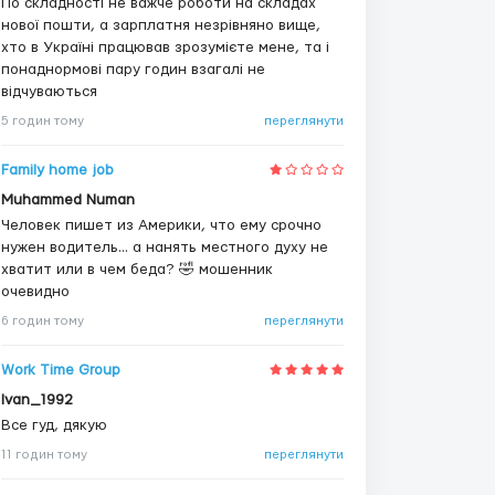
По складності не важче роботи на складах
нової пошти, а зарплатня незрівняно вище,
хто в Україні працював зрозумієте мене, та і
понаднормові пару годин взагалі не
відчуваються
5 годин тому
переглянути
Family home job
Muhammed Numan
Человек пишет из Америки, что ему срочно
нужен водитель... а нанять местного духу не
хватит или в чем беда? 🤣 мошенник
очевидно
6 годин тому
переглянути
Work Time Group
Ivan_1992
Все гуд, дякую
11 годин тому
переглянути