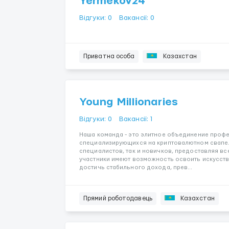
Yermekov24
Відгуки: 0
Вакансії: 0
Приватна особа
Казахстан
Young Millionaries
Відгуки: 0
Вакансії: 1
Наша команда - это элитное объединение проф
специализирующихся на криптовалютном свапе.
специалистов, так и новичков, предоставляя вс
участники имеют возможность освоить искусств
достичь стабильного дохода, прев...
Прямий роботодавець
Казахстан