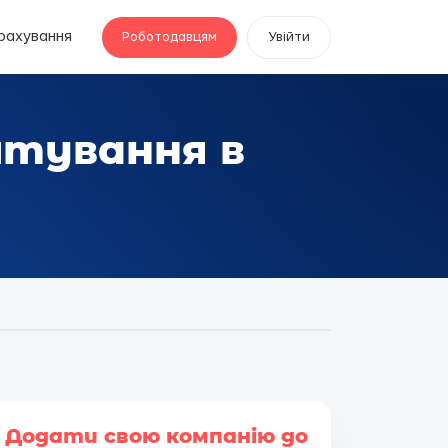
рахування
Роботодавцям
Увійти
штування в
Додати свою компанію до