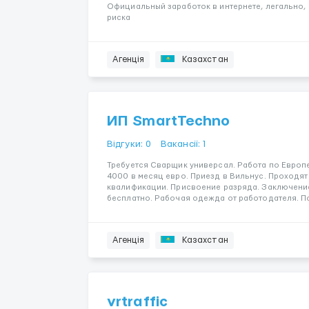
Официальный заработок в интернете, легально,
риска
Агенція
Казахстан
ИП SmartTechno
Відгуки: 0
Вакансії: 1
Требуется Сварщик универсал. Работа по Европе
4000 в месяц евро. Приезд в Вильнус. Проходя
квалификации. Присвоение разряда. Заключени
бесплатно. Рабочая одежда от работодателя. По
Агенція
Казахстан
vrtraffic