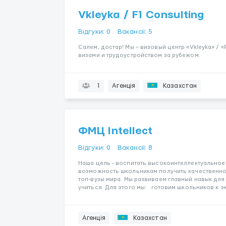
Vkleyka / F1 Consulting
Відгуки: 0
Вакансії: 5
Салем, достар! Мы – визовый центр «Vkleyka» / «
визами и трудоустройством за рубежом.
1
Агенція
Казахстан
ФМЦ Intellect
Відгуки: 0
Вакансії: 8
Наша цель - воспитать высокоинтеллектуальное
возможность школьникам получить качественно
топ-вузы мира. Мы развиваем главный навык для
учиться. Для этого мы: готовим школьников к э
Агенція
Казахстан