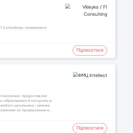
F1 Consulting», занимаемся
Підписатися
 поколение, предоставляя
е образование и поступить в
 любого школьника - умение
кзаменам по проверенным а...
Підписатися