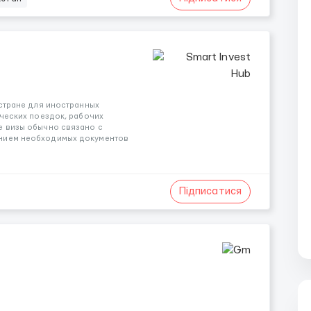
 стране для иностранных
ических поездок, рабочих
е визы обычно связано с
ением необходимых документов
Підписатися