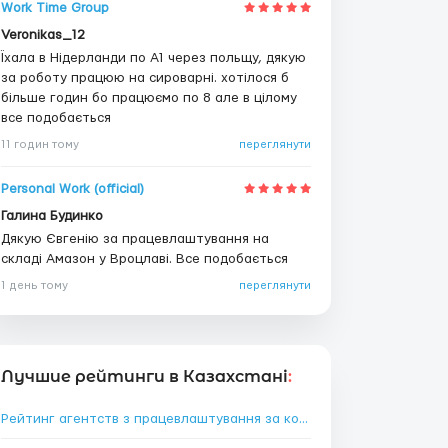
Work Time Group
Veronikas_12
Їхала в Нідерланди по А1 через польщу, дякую
за роботу працюю на сироварні. хотілося б
більше годин бо працюємо по 8 але в цілому
все подобається
11 годин тому
переглянути
Personal Work (official)
Галина Будинко
Дякую Євгенію за працевлаштування на
складі Амазон у Вроцлаві. Все подобається
1 день тому
переглянути
Лучшие рейтинги в Казахстані
:
Рейтинг агентств з працевлаштування за кордоном в Казахстані