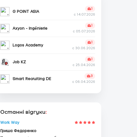
1
G POINT ASIA
с 14.07.2026
1
Axyon - Ingénierie
с 05.07.2026
1
Logos Academy
с 30.06.2026
1
Job KZ
с 25.04.2026
3
Smart Recruiting DE
с 06.04.2026
Останні відгуки
:
Work Way
Гриша Федоренко