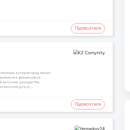
Підписатися
омпания, которая предлагает
стремится к финансовой
й источник дохода! Мы
ожностей для ус...
Підписатися