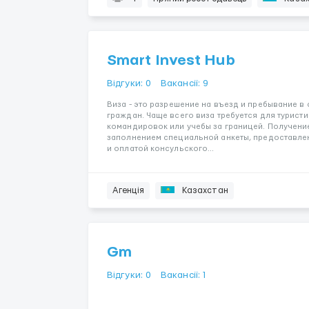
Smart Invest Hub
Відгуки: 0
Вакансії: 9
Виза - это разрешение на въезд и пребывание в
граждан. Чаще всего виза требуется для турист
командировок или учебы за границей. Получени
заполнением специальной анкеты, предоставл
и оплатой консульского...
Агенція
Казахстан
Gm
Відгуки: 0
Вакансії: 1