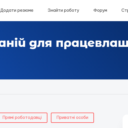
Додати резюме
Знайти роботу
Форум
Ст
аній для працевла
Прямі роботодавці
Приватні особи