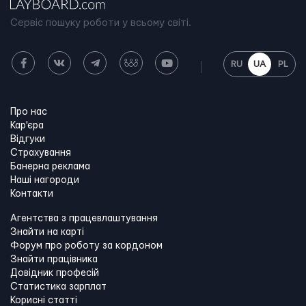
Сервіс пошуку роботи у всьому світі.
RU
UA
PL
Про нас
Кар'єра
Відгуки
Страхування
Банерна реклама
Наші нагороди
Контакти
Агентства з працевлаштування
Знайти на карті
Форум про роботу за кордоном
Знайти працівника
Довідник професій
Статистика зарплат
Корисні статті