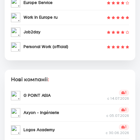
Europe Service
Work In Europe ru
Job2day
Personal Work (official)
Нові компанії
:
1
G POINT ASIA
с 14.07.2026
1
Axyon - Ingénierie
с 05.07.2026
1
Logos Academy
с 30.06.2026