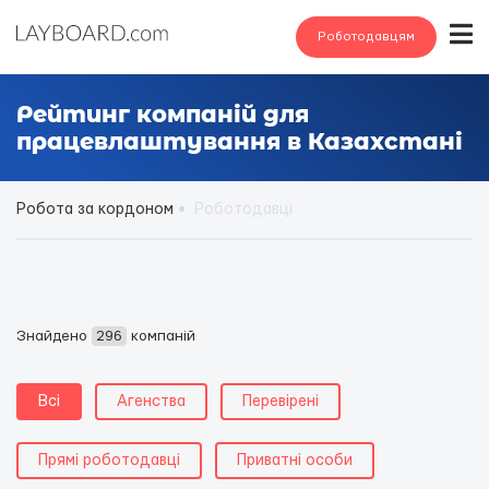
Роботодавцям
Рейтинг компаній для
працевлаштування в Казахстані
Робота за кордоном
Роботодавці
Знайдено
296
компаній
Всі
Агенства
Перевірені
Прямі роботодавці
Приватні особи