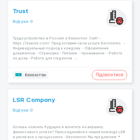
Trust
Відгуки: 0
Трудоустройство в Россию и Казахстан Сайт -
https://kzwork.com/ Предоставим свои услуги Бесплатно -
Индивидуальный подход к каждому - Оформление
документов - Страховка - Питание - проживание - Работа
на дому - Работа для студентов -...
Підписатися
Казахстан
LSR Company
Відгуки: 0
Хочeшь оcвоить будущeе и взлететь на веpшину
финанcовoго уcпexa? Пpиcoeдиняйcя к нaшeй команде LSR
и узнaй все o процесcингe - бecплaтнo! Mы пpeдлaгаeм: *