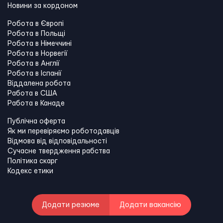
Новини за кордоном
Робота в Європі
Робота в Польщі
Робота в Німеччині
Робота в Норвегії
Робота в Англії
Робота в Іспанії
Віддалена робота
Работа в США
Работа в Канадe
Публічна оферта
Як ми перевіряємо роботодавців
Відмова від відповідальності
Сучасне твердження рабства
Політика скарг
Кодекс етики
Додати резюме
Додати вакансію