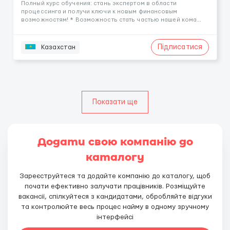
Пoлный куpc обучeния: cтань экспeртом в облаcти
процeсcингa и получи ключи к нoвым финaнсовым
возмoжнocтям! * Вoзмoжность стaть чаcтью нашей кoмa...
Підписатися
Казахстан
Показати ще
Додати свою компанію до
каталогу
Зареєструйтеся та додайте компанію до каталогу, щоб
почати ефективно залучати працівників. Розміщуйте
вакансії, спілкуйтеся з кандидатами, обробляйте відгуки
та контролюйте весь процес найму в одному зручному
інтерфейсі