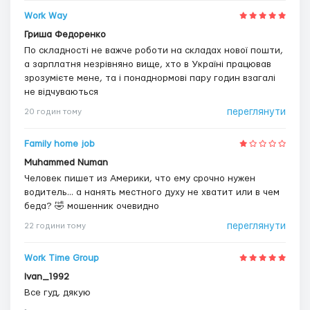
Work Way
Гриша Федоренко
По складності не важче роботи на складах нової пошти,
а зарплатня незрівняно вище, хто в Україні працював
зрозумієте мене, та і понаднормові пару годин взагалі
не відчуваються
переглянути
20 годин тому
Family home job
Muhammed Numan
Человек пишет из Америки, что ему срочно нужен
водитель... а нанять местного духу не хватит или в чем
беда? 🤣 мошенник очевидно
переглянути
22 години тому
Work Time Group
Ivan_1992
Все гуд, дякую