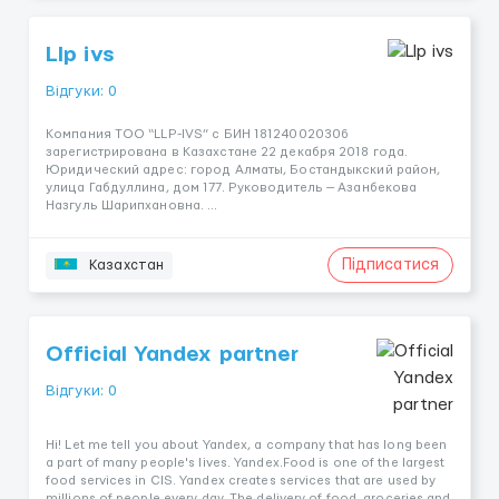
Llp ivs
Відгуки: 0
Компания ТОО “LLP-IVS” с БИН 181240020306
зарегистрирована в Казахстане 22 декабря 2018 года.
Юридический адрес: город Алматы, Бостандыкский район,
улица Габдуллина, дом 177. Руководитель — Азанбекова
Назгуль Шарипхановна. ...
Підписатися
Казахстан
Official Yandex partner
Відгуки: 0
Hi! Let me tell you about Yandex, a company that has long been
a part of many people's lives. Yandex.Food is one of the largest
food services in CIS. Yandex creates services that are used by
millions of people every day. The delivery of food, groceries and