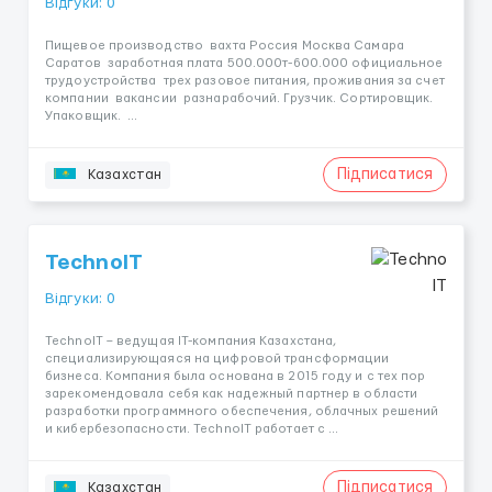
Відгуки: 0
Пищевое производство вахта Россия Москва Самара
Саратов заработная плата 500.000т-600.000 официальное
трудоустройства трех разовое питания, проживания за счет
компании вакансии разнарабочий. Грузчик. Сортировщик.
Упаковщик. ...
Підписатися
Казахстан
TechnoIT
Відгуки: 0
TechnoIT – ведущая IT-компания Казахстана,
специализирующаяся на цифровой трансформации
бизнеса. Компания была основана в 2015 году и с тех пор
зарекомендовала себя как надежный партнер в области
разработки программного обеспечения, облачных решений
и кибербезопасности. TechnoIT работает с ...
Підписатися
Казахстан