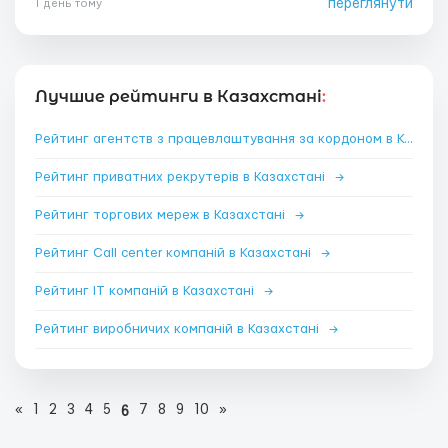
переглянути
1 день тому
Лучшие рейтинги в Казахстані
:
Рейтинг агентств з працевлаштування за кордоном в Казахстані
Рейтинг приватних рекрутерів в Казахстані
→
Рейтинг торгових мереж в Казахстані
→
Рейтинг Call center компаній в Казахстані
→
Рейтинг IT компаній в Казахстані
→
Рейтинг виробничих компаній в Казахстані
→
«
1
2
3
4
5
7
8
9
10
»
6