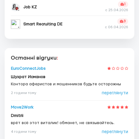
1
Job KZ
с 25.04.2026
3
Smart Recruiting DE
с 06.04.2026
Останні відгуки
:
EuroConnectJobs
Шухрат Исманов
Контора аферистов и мошенников будьте осторожны
переглянути
2 години тому
Move2Work
Dmitrii
врёт всё этот виталик! обманет, не связывайтесь.
переглянути
4 години тому