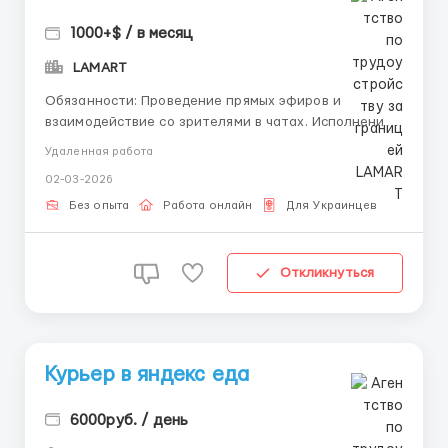
1000+$ / в месяц
LAMART
Обязанности: Проведение прямых эфиров и
взаимодействие со зрителями в чатах. Исполнение
роли основной ведущей и амбассадора бренда во
Удаленная работа
время трансляций. Формирование вовлекающей
02-03-2026
атмосферы и оперативная обратная связь в эфире.
Работа на съемочной площадке и коллаборация с
Без опыта
Работа онлайн
Для Украинцев
командой продакшн...
Откликнуться
Курьер в яндекс еда
6000руб. / день