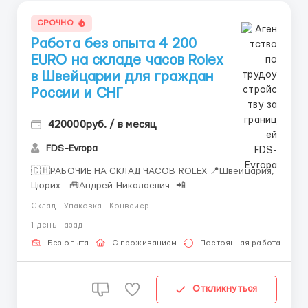
СРОЧНО
Работа без опыта 4 200
EURO на складе часов Rolex
в Швейцарии для граждан
России и СНГ
420000руб. / в месяц
FDS-Evropa
🇨🇭РАБОЧИЕ НА СКЛАД ЧАСОВ ROLEX 📍Швейцария,
Цюрих 🧰Андрей Николаевич 📲
Telegram/WhatsApp: +7 (993) 733-95-23 🌍 Работа
Склад - Упаковка - Конвейер
для граждан России и СНГ: Таджикистан,
1 день назад
Узбекистан, Казахстан, Беларусь, Молдова, Грузия,
Азербайджан, Армения, Киргизия. Rolex &mdash...
Без опыта
С проживанием
Постоянная работа
Откликнуться