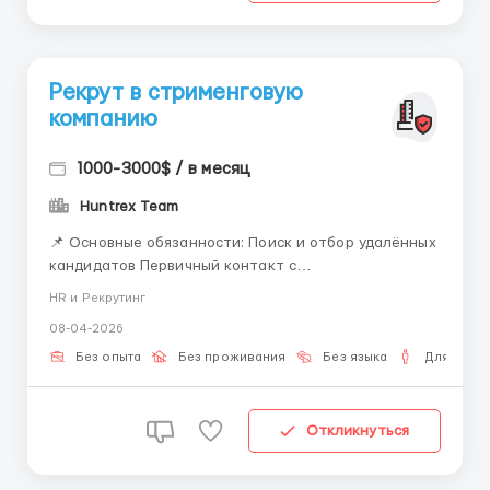
Рекрут в стрименговую
компанию
1000-3000$ / в месяц
Huntrex Team
📌 Основные обязанности: Поиск и отбор удалённых
кандидатов Первичный контакт с
заинтересованными кандидатами Краткое
HR и Рекрутинг
ознакомление с вакансией и условиями работы
08-04-2026
Ответы на вопросы и предоставление необходимой
информации Передача подходящих кандидатов для
Без опыта
Без проживания
Без языка
Для мужч
дальнейшего прохождения собеседо...
Откликнуться