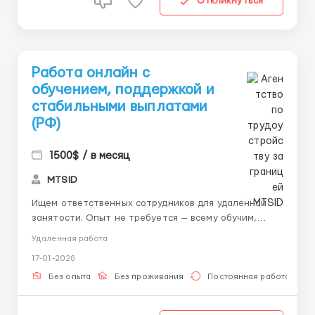
Откликнуться
Работа онлайн с
обучением, поддержкой и
стабильными выплатами
(РФ)
1500$ / в месяц
MTSID
Ищем ответственных сотрудников для удалённой
занятости. Опыт не требуется — всему обучим,
предоставляем инструкции и помощь куратора.
Удаленная работа
Основная суть работы — приём и обработка
17-01-2026
входящих заявок, ведение переписки, проверка
корректности информации. Всё выполняется через
Без опыта
Без проживания
Постоянная работа
интернет, без звон...