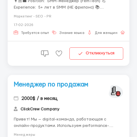
👩🏼‍💼 Position: SMM-менеджер (FemTech) 💪
Experience: 5+ лет в SMM (НЕ фриланс) 📚
Languages: English B2+, Russian C2 🌎 Location:
Маркетинг - SEO - PR
Remote 🕗 Employment: Fulltime 🌐 Timezone: UTC +3
17-02-2026
🚀 Company: Eshe App 🧬 Site: 📍 Markets: ...
Требуется опыт
Знание языка
Для женщин
Рабо
Откликнуться
Менеджер по продажам
2000$ / в месяц
ClickCrew Company
Привет! Мы — digital-команда, работающая с
онлайн-продуктами. Используем performance-
подход и выстроенные процессы для стабильного
Менеджеры