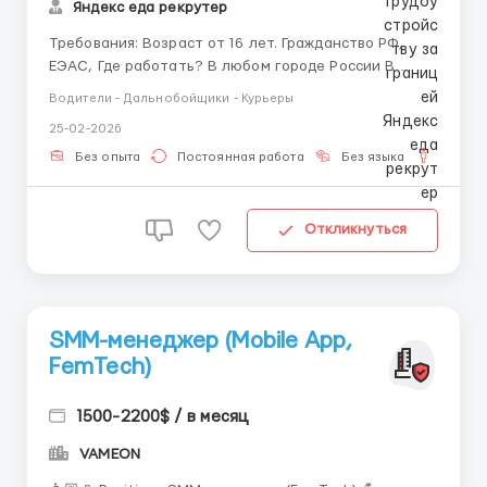
Яндекс еда рекрутер
Требования: Возраст от 16 лет. Гражданство РФ,
ЕЭАС, Где работать? В любом городе России В
удобном для тебя районе Условия работы:
Водители - Дальнобойщики - Курьеры
Еженедневные выплаты. (кроме сб вск) 2)
25-02-2026
Свободный график. 3) Возможность совмещения с
учебой/ другой работой...
Без опыта
Постоянная работа
Без языка
Для м
Откликнуться
SMM-менеджер (Mobile App,
FemTech)
1500-2200$ / в месяц
VAMEON