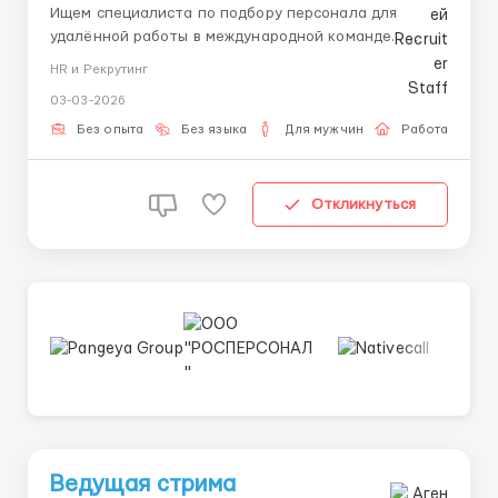
Ищем специалиста по подбору персонала для
удалённой работы в международной команде.
Ваша задача — находить новых участников проекта:
HR и Рекрутинг
моделей для онлайн-трансляций, операторов и
03-03-2026
рекрутеров. Нужно устанавливать контакт с
кандидатами и сопровождать их до личного
Без опыта
Без языка
Для мужчин
Работа онлай
собеседования с лидер...
Откликнуться
Ведущая стрима