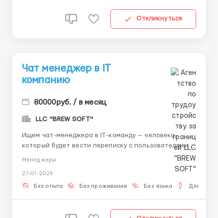
Откликнуться
Чат менеджер в IT
компанию
80000руб. / в месяц
LLC "BREW SOFT"
Ищем чат-менеджера в IT-команду — человека,
который будет вести переписку с пользователями и
помогать им по простым вопросам. Работа в
Менеджеры
сообщениях: без стресса, всё по инструкциям На
27-01-2026
этой должности вы получаете: ● Удалённую работу
(нужен ПК/ноутбук + стабильный интернет) ● Можно
Без опыта
Без проживания
Без языка
Для мужч
без ...