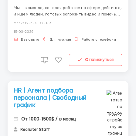
Мы — команда, которая работает в сфере дейтинга,
и ищем людей, готовых загрузить видео и помочь
нам привлекать новых подписчиков! Что нужно
Маркетинг - SEO - PR
делать: • Загружать видео по нашим инструкции в
15-03-2026
TikTok и Instagram • Вести простую отчётность, а
именно: сколько аккаунтов залито и ско...
Без опыта
Для мужчин
Работа с телефона
Откликнуться
HR | Агент подбора
персонала | Свободный
график
От 1000-1500$ / в месяц
Recruiter Staff