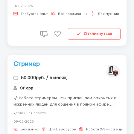
роста показателей. Сейчас усиливаем направление
16-02-2026
и ищем менеджера по продажам. Что предстоит
делать? • Общаться с клиентами в CRM и мессе...
Требуется опыт
Без проживания
Для мужчин
Ра
Откликнуться
Стример
50.000руб. / в месяц
Sf app
🌙 Работа стримером Мы приглашаем открытых и
искренних людей для общения в прямом эфире.
Опыт не требуется — всему подскажем и будем на
Удаленная работа
связи на каждом этапе 🤍 Подходит как для
09-02-2026
больших городов, так и для небольших населённых
пунктов 🗺️ 🪄 Кого ждём Девуш...
Без языка
Для Белорусов
Работа 2-3 часа в день