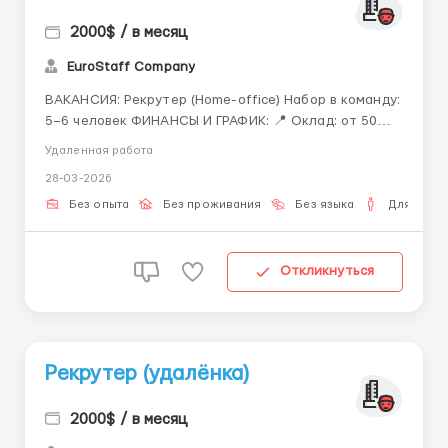
2000$ / в месяц
EuroStaff Company
ВАКАНСИЯ: Рекрутер (Home-office) Набор в команду:
5–6 человек ФИНАНСЫ И ГРАФИК: 📍 Оклад: от 50
000 ₽ + KPI без потолка. 📍 Формат: 100% удалёнка.
Удаленная работа
📍 Занятость: 6–8 часов в день. МЫ
28-03-2026
ПРЕДОСТАВЛЯЕМ: • Полное обучение профессии с
нуля. • Быстрый вход в пр...
Без опыта
Без проживания
Без языка
Для мужч
Откликнуться
Рекрутер (удалёнка)
2000$ / в месяц