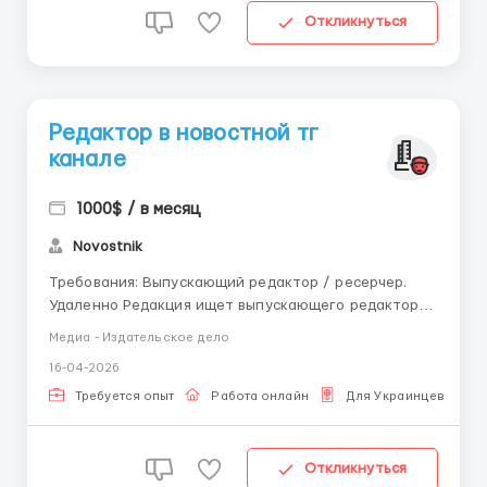
Откликнуться
Редактор в новостной тг
канале
1000$ / в месяц
Novostnik
Требования: Выпускающий редактор / ресерчер.
Удаленно Редакция ищет выпускающего редактора
/ ресерчера, который умеет быстро работать с
Медиа - Издательское дело
новостным потоком, проверять факты и доводить
16-04-2026
информацию до публикации. Обязанности: —
оперативная подготовка и выпуск новостных ма...
Требуется опыт
Работа онлайн
Для Украинцев
Откликнуться