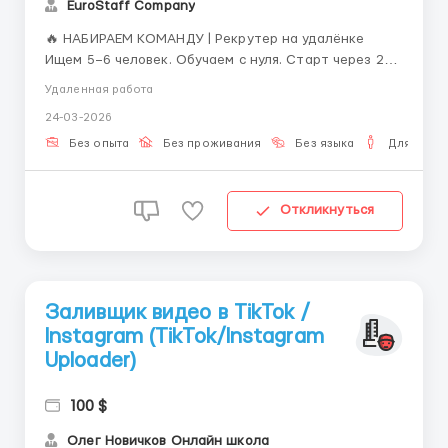
EuroStaff Company
🔥 НАБИРАЕМ КОМАНДУ | Рекрутер на удалёнке
Ищем 5–6 человек. Обучаем с нуля. Старт через 2–3
дня. ━━━━━━━━━━━━━━━━━━━━ 💰 Что предлагаем: ▪️
Удаленная работа
Оклад: 50 000 ₽/мес ▪️ Бонусы: значительная часть
24-03-2026
дохода (потолка нет) ▪️ Полностью удалённый
формат ▪️ Обучение с ...
Без опыта
Без проживания
Без языка
Для мужч
Откликнуться
Заливщик видео в TikTok /
Instagram (TikTok/Instagram
Uploader)
100 $
Олег Новичков Онлайн школа