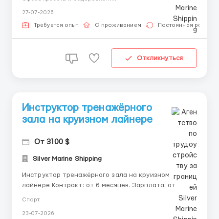
открываем набор косметологов для работы на
27-07-2026
борту современных круизных лайнеров ведущих
международных судоходных компаний. 💼 Условия
Требуется опыт
С проживанием
Постоянная работа
контракта 📄 Контрак...
Откликнуться
Инструктор тренажёрного
зала на круизном лайнере
От 3100 $
Silver Marine Shipping
Инструктор тренажёрного зала на круизном
лайнере Контракт: от 6 месяцев. Зарплата: от
3100$, плюс бонусы за персональные тренировки.
Спорт
График: 8-часовой рабочий день, разделённый на
23-07-2026
утреннюю и дневную смены. Условия: бесплатное