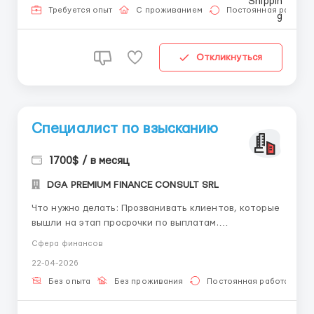
проживание и питание на борту, перелет в обе
Требуется опыт
С проживанием
Постоянная работа
стороны за счёт компани...
Откликнуться
Специалист по взысканию
1700$ / в месяц
DGA PREMIUM FINANCE CONSULT SRL
Что нужно делать: Прозванивать клиентов, которые
вышли на этап просрочки по выплатам.
Мотивировать их к оплате. 👉Процент варьируется
Сфера финансов
в зависимости от выполнения плана. Это сделано
22-04-2026
для того, чтобы вы не потеряли в деньгах и в любом
случае зарабатывали не менее того уровня,
Без опыта
Без проживания
Постоянная работа
который был у вас ...