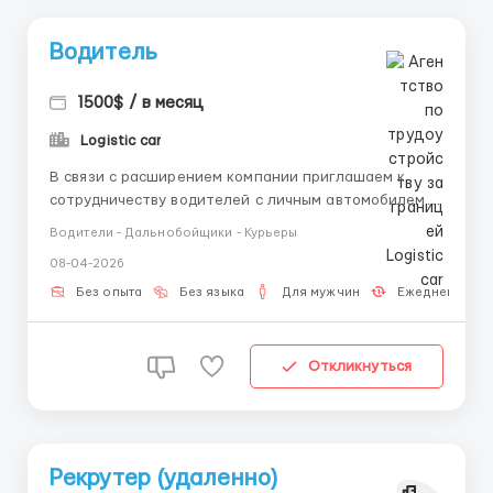
Водитель
1500$ / в месяц
Logistic car
В связи с расширением компании приглашаем к
сотрудничеству водителей с личным автомобилем.
🔹 Требования: -Водительское удостоверение
Водители - Дальнобойщики - Курьеры
категории B -Личный легковой автомобиль в
08-04-2026
исправном состоянии -Стаж вождения от 1 года
-Ответственность, пунктуальность, вежливость
Без опыта
Без языка
Для мужчин
Ежедневная о
-Знание города будет преиму...
Откликнуться
Рекрутер (удаленно)