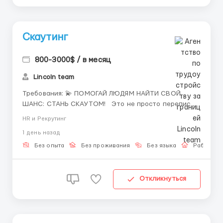
Скаутинг
800-3000$ / в месяц
Lincoln team
Требования: 💫 ПОМОГАЙ ЛЮДЯМ НАЙТИ СВОЙ
ШАНС: СТАНЬ СКАУТОМ! Это не просто переписки
— ты помогаешь кандидатам сделать первый шаг в
HR и Рекрутинг
новую сферу, поверить в себя и выйти на реальные
1 день назад
возможности. 📍 Чем занимается скаут: • Находит
перспективных канди...
Без опыта
Без проживания
Без языка
Работа о
Откликнуться