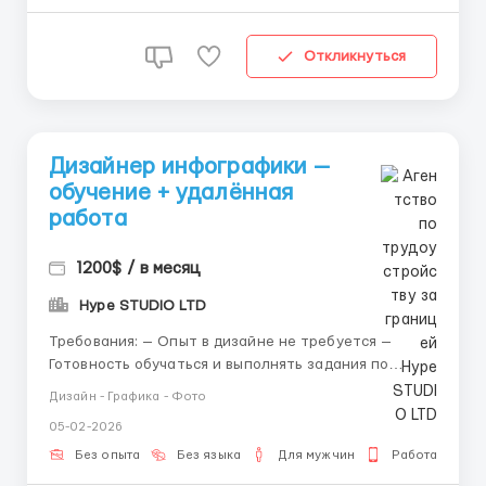
Откликнуться
Дизайнер инфографики —
обучение + удалённая
работа
1200$ / в месяц
Hype STUDIO LTD
Требования: — Опыт в дизайне не требуется —
Готовность обучаться и выполнять задания по
стандартам студии — Наличие телефона или
Дизайн - Графика - Фото
ноутбука — Ответственность и соблюдение сроков
05-02-2026
Где работать? — Удалённо — Работа из любой
точки мира при наличии...
Без опыта
Без языка
Для мужчин
Работа с теле