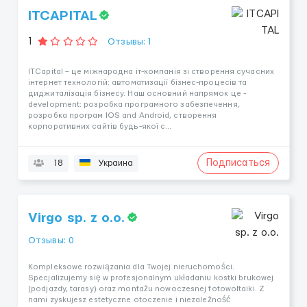
ITCAPITAL
1
Отзывы: 1
ITCapital – це міжнародна іт-компанія зі створення сучасних
інтернет технологій: автоматизації бізнес-процесів та
диджиталізація бізнесу. Наш основний напрямок це -
development: розробка програмного забезпечення,
розробка програм IOS and Android, створення
корпоративних сайтів будь-якої с...
Подписаться
18
Украина
Virgo sp. z o.o.
Отзывы: 0
Kompleksowe rozwiązania dla Twojej nieruchomości.
Specjalizujemy się w profesjonalnym układaniu kostki brukowej
(podjazdy, tarasy) oraz montażu nowoczesnej fotowoltaiki. Z
nami zyskujesz estetyczne otoczenie i niezależność