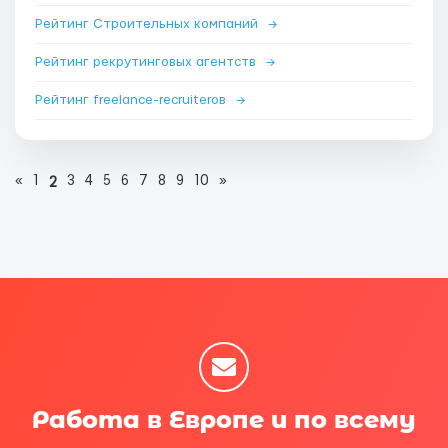
Рейтинг Строительных компаний
→
Рейтинг рекрутинговых агентств
→
Рейтинг freelance-recruiterов
→
«
1
3
4
5
6
7
8
9
10
»
2
Работа в Европе и по всему