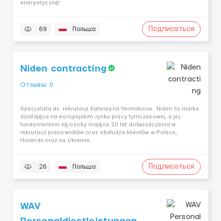
energetyczną!
Подписаться
69
Польша
Niden contracting
Отзывы: 0
Specjalista ds. rekrutacji Katsiaryna Yermakova. Niden to marka
działająca na europejskim rynku pracy tymczasowej, a jej
fundamentem są osoby mające 20 lat doświadczenia w
rekrutacji pracowników oraz obsłudze klientów w Polsce,
Holandii oraz na Ukrainie.
Подписаться
26
Польша
WAV