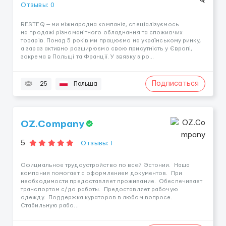
Отзывы: 0
RESTEQ — ми міжнародна компанія, спеціалізуємось
на продажі різноманітного обладнання та споживчих
товарів. Понад 5 років ми працюємо на українському ринку,
а зараз активно розширюємо свою присутність у Європі,
зокрема в Польщі та Франції. У звязку з ро...
Подписаться
25
Польша
OZ.Company
5
Отзывы: 1
Официальное трудоустройство по всей Эстонии. Наша
компания помогает с оформлением документов. При
необходимости предоставляет проживание. Обеспечивает
транспортом с/до работы. Предоставляет рабочую
одежду. Поддержка кураторов в любом вопросе.
Стабильную рабо...