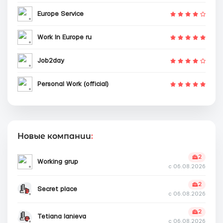
Europe Service
Work In Europe ru
Job2day
Personal Work (official)
Новые компании
:
2
Working grup
с 06.08.2026
2
Secret place
с 06.08.2026
2
Tetiana Ianieva
с 06.08.2026