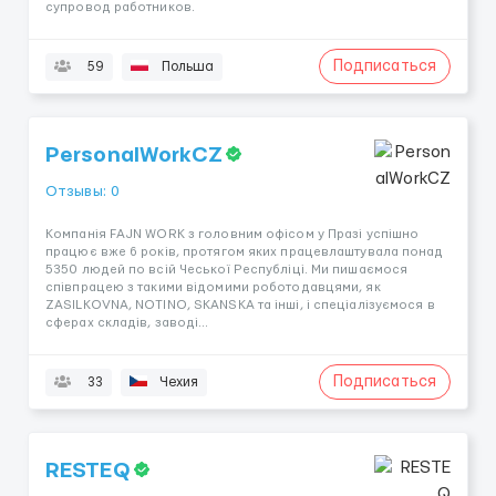
супровод работников.
Подписаться
59
Польша
PersonalWorkCZ
Отзывы: 0
Компанія FAJN WORK з головним офісом у Празі успішно
працює вже 6 років, протягом яких працевлаштувала понад
5350 людей по всій Чеської Республіці. Ми пишаємося
співпрацею з такими відомими роботодавцями, як
ZASILKOVNA, NOTINO, SKANSKA та інші, і спеціалізуємося в
сферах складів, заводі...
Подписаться
33
Чехия
RESTEQ