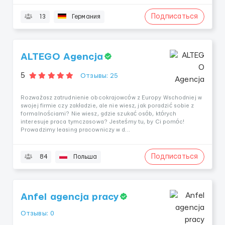
Подписаться
13
Германия
ALTEGO Agencja
5
Отзывы: 25
Rozważasz zatrudnienie obcokrajowców z Europy Wschodniej w
swojej firmie czy zakładzie, ale nie wiesz, jak poradzić sobie z
formalnościami? Nie wiesz, gdzie szukać osób, których
interesuje praca tymczasowa? Jesteśmy tu, by Ci pomóc!
Prowadzimy leasing pracowniczy w d...
Подписаться
84
Польша
Anfel agencja pracy
Отзывы: 0