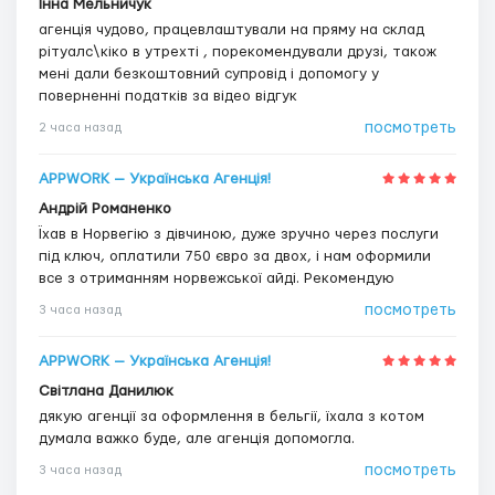
Інна Мельничук
агенція чудово, працевлаштували на пряму на склад
рітуалс\кіко в утрехті , порекомендували друзі, також
мені дали безкоштовний супровід і допомогу у
поверненні податків за відео відгук
посмотреть
2 часа назад
APPWORK — Українська Агенція!
Андрій Романенко
Їхав в Норвегію з дівчиною, дуже зручно через послуги
під ключ, оплатили 750 євро за двох, і нам оформили
все з отриманням норвежської айді. Рекомендую
посмотреть
3 часа назад
APPWORK — Українська Агенція!
Світлана Данилюк
дякую агенції за оформлення в бельгії, їхала з котом
думала важко буде, але агенція допомогла.
посмотреть
3 часа назад