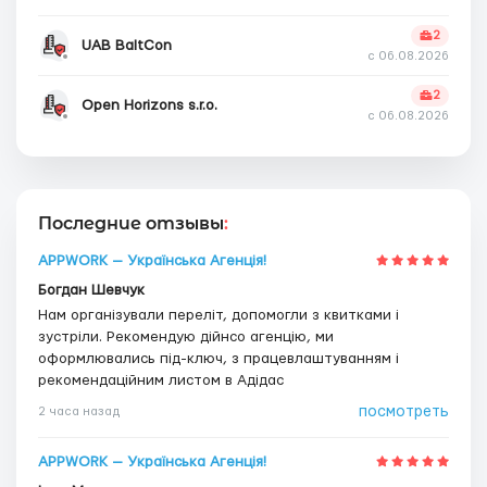
2
UAB BaltCon
с 06.08.2026
2
Open Horizons s.r.o.
с 06.08.2026
Последние отзывы
:
APPWORK — Українська Агенція!
Богдан Шевчук
Нам організували переліт, допомогли з квитками і
зустріли. Рекомендую дійнсо агенцію, ми
оформлювались під-ключ, з працевлаштуванням і
рекомендаційним листом в Адідас
посмотреть
2 часа назад
APPWORK — Українська Агенція!