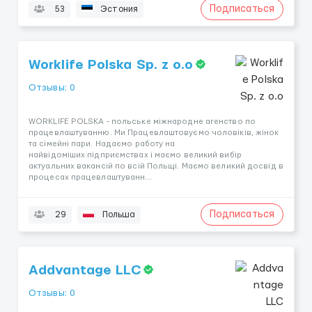
Подписаться
53
Эстония
Worklife Polska Sp. z o.o
Отзывы: 0
WORKLIFE POLSKA - польське міжнародне агенство по
працевлаштуванню. Ми Працевлаштовуємо чоловіків, жінок
та сімейні пари. Надаємо работу на
найвідоміших підприємствах і маємо великий вибір
актуальних вакансій по всій Польщі. Маємо великий досвід в
процесах працевлаштуванн...
Подписаться
29
Польша
Addvantage LLC
Отзывы: 0