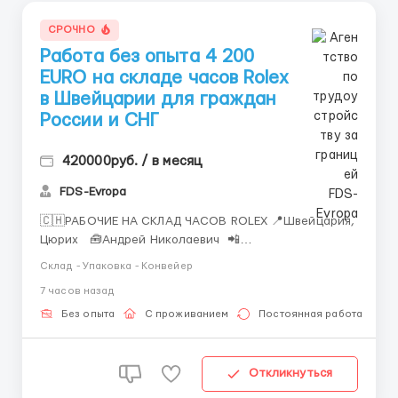
СРОЧНО
Работа без опыта 4 200
EURO на складе часов Rolex
в Швейцарии для граждан
России и СНГ
420000руб. / в месяц
FDS-Evropa
🇨🇭РАБОЧИЕ НА СКЛАД ЧАСОВ ROLEX 📍Швейцария,
Цюрих 🧰Андрей Николаевич 📲
Telegram/WhatsApp: +7 (993) 733-95-23 🌍 Работа
Склад - Упаковка - Конвейер
для граждан России и СНГ: Таджикистан,
7 часов назад
Узбекистан, Казахстан, Беларусь, Молдова, Грузия,
Азербайджан, Армения, Киргизия. Rolex &mdash...
Без опыта
С проживанием
Постоянная работа
Откликнуться