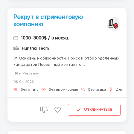
Рекрут в стрименговую
компанию
1000-3000$ / в месяц
Huntrex Team
📌 Основные обязанности: Поиск и отбор удалённых
кандидатов Первичный контакт с
заинтересованными кандидатами Краткое
HR и Рекрутинг
ознакомление с вакансией и условиями работы
08-04-2026
Ответы на вопросы и предоставление необходимой
информации Передача подходящих кандидатов для
Без опыта
Без проживания
Без языка
Для мужч
дальнейшего прохождения собеседо...
Откликнуться