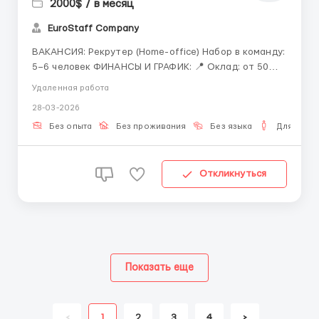
2000$ / в месяц
EuroStaff Company
ВАКАНСИЯ: Рекрутер (Home-office) Набор в команду:
5–6 человек ФИНАНСЫ И ГРАФИК: 📍 Оклад: от 50
000 ₽ + KPI без потолка. 📍 Формат: 100% удалёнка.
Удаленная работа
📍 Занятость: 6–8 часов в день. МЫ
28-03-2026
ПРЕДОСТАВЛЯЕМ: • Полное обучение профессии с
нуля. • Быстрый вход в пр...
Без опыта
Без проживания
Без языка
Для мужч
Откликнуться
Показать еще
<
1
2
3
4
>