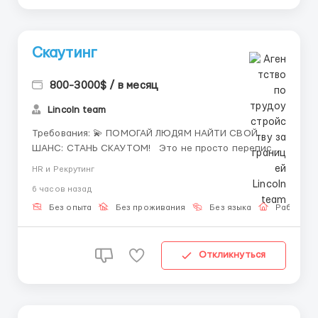
Скаутинг
800-3000$ / в месяц
Lincoln team
Требования: 💫 ПОМОГАЙ ЛЮДЯМ НАЙТИ СВОЙ
ШАНС: СТАНЬ СКАУТОМ! Это не просто переписки
— ты помогаешь кандидатам сделать первый шаг в
HR и Рекрутинг
новую сферу, поверить в себя и выйти на реальные
6 часов назад
возможности. 📍 Чем занимается скаут: • Находит
перспективных канди...
Без опыта
Без проживания
Без языка
Работа о
Откликнуться