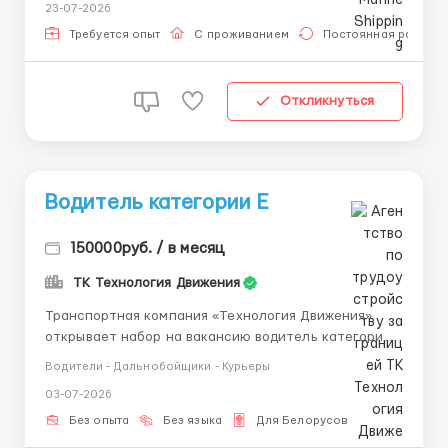
23-07-2026
утреннюю и дневную смены. Условия: бесплатное
проживание и питание на борту, перелет в обе
Требуется опыт
С проживанием
Постоянная работа
стороны за счёт компани...
Откликнуться
Водитель категории Е
150000руб. / в месяц
ТК Технология Движения
Транспортная компания «Технология Движения»
открывает набор на вакансию водитель категории Е
с опытом и без опыта. Рейсы по регионам РФ, вахта
Водители - Дальнобойщики - Курьеры
на выбор. Приведи друга +30 000 руб. Ставка от 12
03-07-2026
руб/км. Работаем на проектах: ОZОN, Леруа
Мерлен, 5Роst, Яндекс, DРD, Деловые линии,
Без опыта
Без языка
Для Белорусов
ВсеИнст...