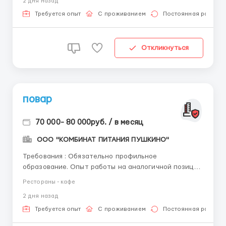
2 дня назад
"слушать"; - Рассматриваем кандидатов РФ,
Казахстан, Киргизия, Узбекистан. ...
Требуется опыт
С проживанием
Постоянная работа
Откликнуться
повар
70 000- 80 000руб. / в месяц
ООО "КОМБИНАТ ПИТАНИЯ ПУШКИНО"
Требования : Обязательно профильное
образование. Опыт работы на аналогичной позиции
не менее 3 лет. Где работать? г.Химки, Деревня
Рестораны - кафе
Дубровки, Индустриальный парк "ШЕРРИЗОН НОРД",
2 дня назад
строение 1 - есть корпоративный транспорт -
Бесплатное горячее питан...
Требуется опыт
С проживанием
Постоянная работа