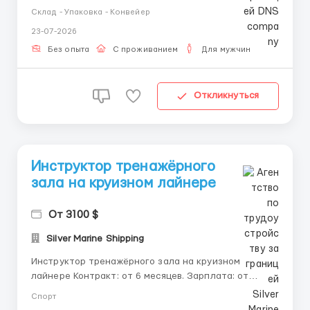
Гражданство РБ, РФ ⠀ Обязанности: Принимать и
Склад - Упаковка - Конвейер
проверять возвраты обуви Осматривать товар на
23-07-2026
брак Чистить обувь специальными средствами
Обрабатывать 240 коробов за смену ⠀ График на
Без опыта
С проживанием
Для мужчин
выб...
Откликнуться
Инструктор тренажёрного
зала на круизном лайнере
От 3100 $
Silver Marine Shipping
Инструктор тренажёрного зала на круизном
лайнере Контракт: от 6 месяцев. Зарплата: от
3100$, плюс бонусы за персональные тренировки.
Спорт
График: 8-часовой рабочий день, разделённый на