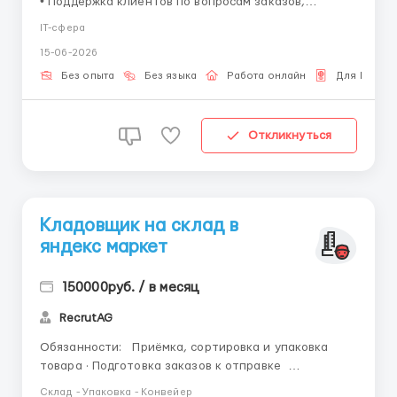
• Поддержка клиентов по вопросам заказов,
доставки и прочих сервисных задач; • Обработка
IT-сфера
сообщений, заказов; • Консультации клиентов; •
15-06-2026
Ведение простой отчетности. Условия: • Гибкий
график; • Работа из дома...
Без опыта
Без языка
Работа онлайн
Для Белор
Откликнуться
Кладовщик на склад в
яндекс маркет
150000руб. / в месяц
RecrutAG
Обязанности: Приёмка, сортировка и упаковка
товара · Подготовка заказов к отправке
Требования: · Возраст от 18 лет · Граждане РФ и
Склад - Упаковка - Конвейер