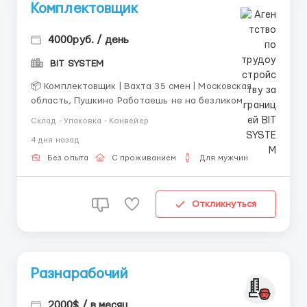
Комплектовщик
4000руб. / день
BIT SYSTEM
📦 Комплектовщик | Вахта 35 смен | Московская
область, Пушкино Работаешь не на безликом
складе, а собираешь заказы, которые люди
Склад - Упаковка - Конвейер
получают каждый день через Самокат. От того,
4 дня назад
насколько внимательно собрана заявка, зависит,
получит человек всё вовремя или нет. Для кого-то
Без опыта
С проживанием
Для мужчин
это обычные продукты, а для ...
Откликнуться
Разнарабочий
2000$ / в месяц