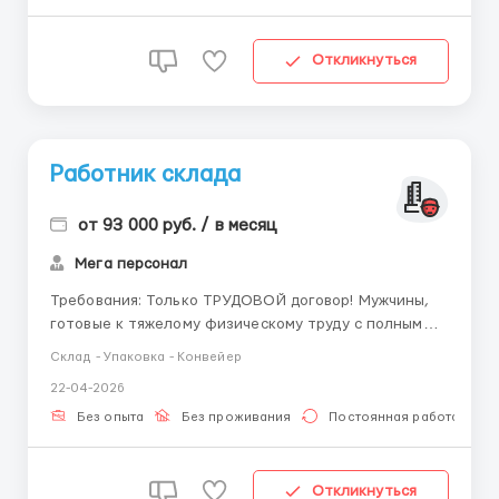
который был у вас ...
Откликнуться
Работник склада
от 93 000 руб. / в месяц
Мега персонал
Требования: Только ТРУДОВОЙ договор! Мужчины,
готовые к тяжелому физическому труду с полным
комплектом документов. Рассматриваем РФ и
Склад - Упаковка - Конвейер
иностранных граждан с РВП или ВНЖ (полный
22-04-2026
комплект документов), хорошо разговаривают по-
русски. приветственный бонус 50% к часовой
Без опыта
Без проживания
Постоянная работа
тарифной ставке за первый мес...
Откликнуться