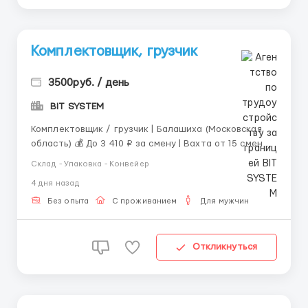
Комплектовщик, грузчик
3500руб. / день
BIT SYSTEM
Комплектовщик / грузчик | Балашиха (Московская
область) 💰 До 3 410 ₽ за смену | Вахта от 15 смен
Не каждая вахта — это стройка или грязное
Склад - Упаковка - Конвейер
производство. Здесь работа на складе интернет-
4 дня назад
магазина спорттоваров. Каждый день через тебя
проходят товары, которые потом уезжают людям по
Без опыта
С проживанием
Для мужчин
всей с...
Откликнуться