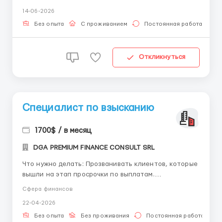
стран СНГ (патент, РВП, ВНЖ, студенты из Индии,
14-06-2026
Бангладеш, Туркменистана, Таджикистана,
Узбекистана, Азербайд...
Без опыта
С проживанием
Постоянная работа
Откликнуться
Специалист по взысканию
1700$ / в месяц
DGA PREMIUM FINANCE CONSULT SRL
Что нужно делать: Прозванивать клиентов, которые
вышли на этап просрочки по выплатам.
Мотивировать их к оплате. 👉Процент варьируется
Сфера финансов
в зависимости от выполнения плана. Это сделано
22-04-2026
для того, чтобы вы не потеряли в деньгах и в любом
случае зарабатывали не менее того уровня,
Без опыта
Без проживания
Постоянная работа