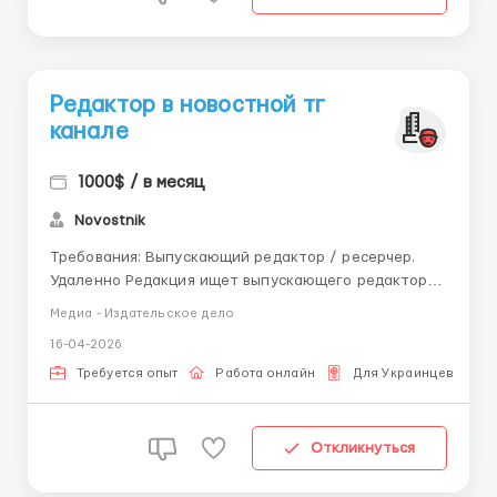
Редактор в новостной тг
канале
1000$ / в месяц
Novostnik
Требования: Выпускающий редактор / ресерчер.
Удаленно Редакция ищет выпускающего редактора
/ ресерчера, который умеет быстро работать с
Медиа - Издательское дело
новостным потоком, проверять факты и доводить
16-04-2026
информацию до публикации. Обязанности: —
оперативная подготовка и выпуск новостных ма...
Требуется опыт
Работа онлайн
Для Украинцев
Откликнуться