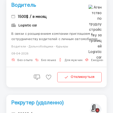
Водитель
1500$ / в месяц
Logistic car
В связи с расширением компании приглашаем к
сотрудничеству водителей с личным автомобилем.
🔹 Требования: -Водительское удостоверение
Водители - Дальнобойщики - Курьеры
категории B -Личный легковой автомобиль в
08-04-2026
исправном состоянии -Стаж вождения от 1 года
-Ответственность, пунктуальность, вежливость
Без опыта
Без языка
Для мужчин
Ежедневная о
-Знание города будет преиму...
Откликнуться
Рекрутер (удаленно)