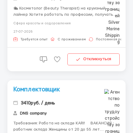
🛳️ Косметолог (Beauty Therapist) на круизный
лайнер Хотите работать по профессии, получать
доход в долларах и путешествовать по миру? Мы
Сфера красоты и оздоровления
открываем набор косметологов для работы на
27-07-2026
борту современных круизных лайнеров ведущих
международных судоходных компаний. 💼 Условия
Требуется опыт
С проживанием
Постоянная работа
контракта 📄 Контрак...
Откликнуться
Комплектовщик
3410руб. / день
DNS company
Требования: Работа на складе KARI! ⠀ ВАКАНСИЯ :
работник склада Женщины от 20 до 55 лет