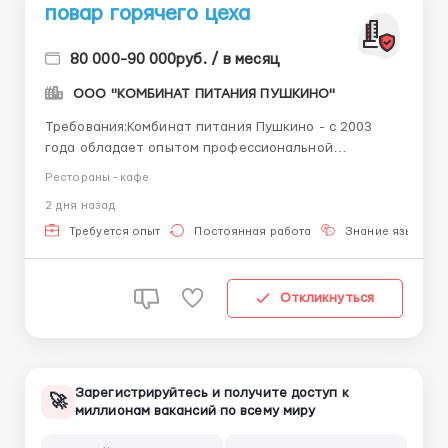
повар горячего цеха
80 000-90 000руб. / в месяц
ООО "КОМБИНАТ ПИТАНИЯ ПУШКИНО"
Требования:Комбинат питания Пушкино - с 2003
года обладает опытом профессиональной
организации корпоративного питания на
Рестораны - кафе
территориях бизнес-центров, промышленных
2 дня назад
предприятий, складских комплексов,
муниципальных бюджетных учреждений. Наши
Требуется опыт
Постоянная работа
Знание языка
партнеры: Озон, Фикс Прайс, Дикси, Пепсико, Линдт.
В связи с ...
Откликнуться
Зарегистрируйтесь и получите доступ к
🚀
миллионам вакансий по всему миру