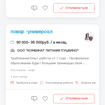
Откликнуться
повар -универсал
90 000- 95 000руб. / в месяц
ООО "КОМБИНАТ ПИТАНИЯ ПУШКИНО"
Требования:Опыт работы от 1 года - Профильное
образование будет большим преимуществом -
Действующая медицинская книжка (или готовность
Рестораны - кафе
ее оформить) - Энергичность, ответственность,
2 дня назад
коммуникабельность, исполнительность - Для
иностранных специалистов обязательно наличие
Требуется опыт
Постоянная работа
Знание языка
патента предусмотренным дей...
Откликнуться