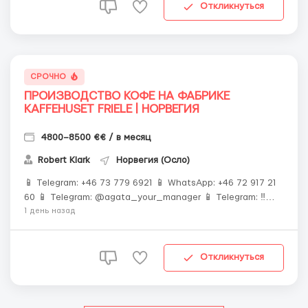
Откликнуться
СРОЧНО
ПРОИЗВОДСТВО КОФЕ НА ФАБРИКЕ
KAFFEHUSET FRIELE | НОРВЕГИЯ
4800–8500 €€ / в месяц
Robert Klark
Норвегия (Осло)
📱 Telegram: +46 73 779 6921 📱 WhatsApp: +46 72 917 21
60 📱 Telegram: @agata_your_manager 📱 Telegram: ‼️
ОБЯЗАТЕЛЬНО ПИШИТЕ ПЕРВЫМИ ‼️ Количество мест
1 день назад
строго ограничено ☕️ Европа • 🏭 Современное
производство • 💰 Высокие зарплаты Работа на кофе-
заводе — стабильность и досто...
Откликнуться