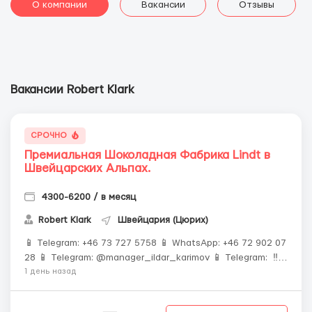
О компании
Вакансии
Отзывы
Вакансии Robert Klark
СРОЧНО
Премиальная Шоколадная Фабрика Lindt в
Швейцарских Альпах.
4300-6200 / в месяц
Robert Klark
Швейцария (Цюрих)
📱 Telegram: +46 73 727 5758 📱 WhatsApp: +46 72 902 07
28 📱 Telegram: @manager_ildar_karimov 📱 Telegram: ‼️
ОБЯЗАТЕЛЬНО ПИШИТЕ ПЕРВЫМИ ‼️ Количество мест
1 день назад
строго ограничено 🍫 Альпы • 💎 Премиум-условия • 💰
Высокие зарплаты 🏔 Швейцария &mdash...