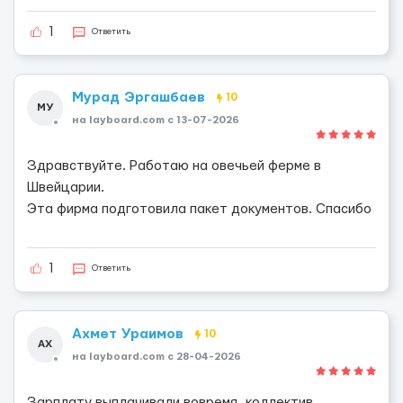
1
Ответить
Мурад Эргашбаев
10
МУ
на layboard.com c 13-07-2026
Здравствуйте. Работаю на овечьей ферме в
Швейцарии.
Эта фирма подготовила пакет документов. Спасибо
1
Ответить
Aхмет Ураимов
10
AХ
на layboard.com c 28-04-2026
Зарплату выплачивали вовремя, коллектив