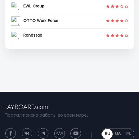
EWL Group
OTTO Work Force
Randstad
Портал поиска работы во всем мире.
RU
UA
PL